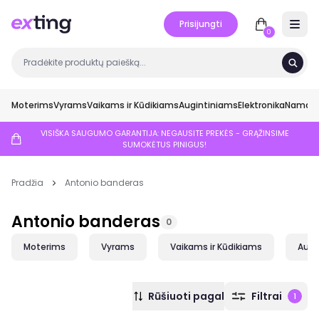
Prisijungti
Open 
0
Moterims
Vyrams
Vaikams ir Kūdikiams
Augintiniams
Elektronika
Namai ir
VISIŠKA SAUGUMO GARANTIJA: NEGAUSITE PREKĖS - GRĄŽINSIME
SUMOKĖTUS PINIGUS!
Pradžia
Antonio banderas
Antonio banderas
0
Moterims
Vyrams
Vaikams ir Kūdikiams
Augi
Rūšiuoti pagal
Filtrai
1