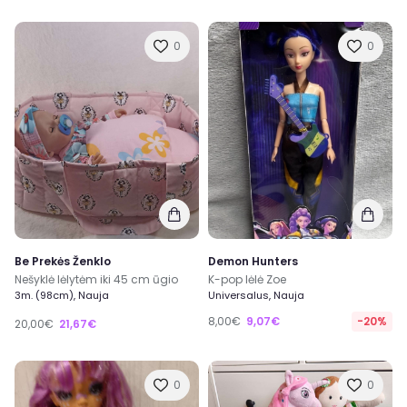
0
0
Be Prekės Ženklo
Demon Hunters
Nešyklė lėlytėm iki 45 cm ūgio
K-pop lėlė Zoe
3m. (98cm), Nauja
Universalus, Nauja
8,00€
9,07€
-20%
20,00€
21,67€
0
0