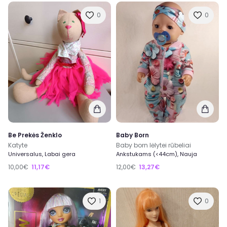
0
0
Be Prekės Ženklo
Baby Born
Katyte
Baby born lėlytei rūbeliai
Universalus, Labai gera
Ankstukams (<44cm), Nauja
10,00€
11,17€
12,00€
13,27€
1
0