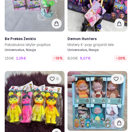
Be Prekės Ženklo
Demon Hunters
Pakabukas lėlytė-popitas
Mistery K-pop grojanti lėlė
Universalus, Nauja
Universalus, Nauja
1,50€
2,25€
-16%
8,00€
9,07€
-20%
0
1