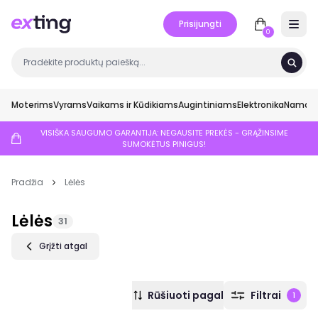
Prisijungti
Open 
0
Moterims
Vyrams
Vaikams ir Kūdikiams
Augintiniams
Elektronika
Namai ir
VISIŠKA SAUGUMO GARANTIJA: NEGAUSITE PREKĖS - GRĄŽINSIME
SUMOKĖTUS PINIGUS!
Pradžia
Lėlės
Lėlės
31
Grįžti atgal
Rūšiuoti pagal
Filtrai
1