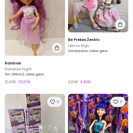
Be Prekės Ženklo
Lele su žirgu
Universalus, Labai gera
Rainbow
Rainbaw hight
3m. (98cm), Labai gera
12,00€
13,27€
3,00€
3,82€
0
0