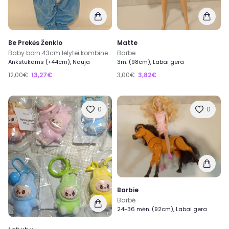
Be Prekės Ženklo
Matte
Baby born 43cm lėlytei kombinezonas
Barbe
Ankstukams (<44cm), Nauja
3m. (98cm), Labai gera
12,00€
13,27€
3,00€
3,82€
0
0
Barbie
Barbė
24-36 mėn. (92cm), Labai gera