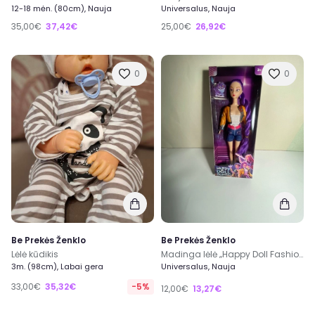
12-18 mėn. (80cm), Nauja
Universalus, Nauja
35,00€
37,42€
25,00€
26,92€
0
0
Be Prekės Ženklo
Be Prekės Ženklo
Lėlė kūdikis
Madinga lėlė „Happy Doll Fashion“
3m. (98cm), Labai gera
Universalus, Nauja
33,00€
35,32€
-5%
12,00€
13,27€