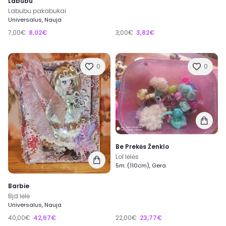
Labubu
Labubu pakabukai
Universalus, Nauja
7,00€
8,02€
3,00€
3,82€
0
0
Be Prekės Ženklo
Lol lėlės
5m. (110cm), Gera
Barbie
Bjd lėlė
Universalus, Nauja
40,00€
42,67€
22,00€
23,77€