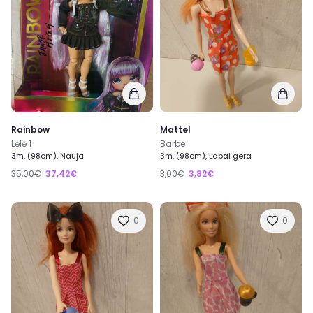
Rainbow
Mattel
Lėlė 1
Barbe
3m. (98cm), Nauja
3m. (98cm), Labai gera
35,00€
37,42€
3,00€
3,82€
0
0