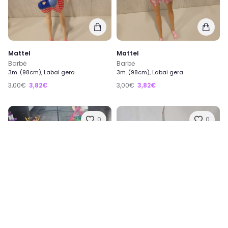
Mattel
Mattel
Barbė
Barbė
3m. (98cm), Labai gera
3m. (98cm), Labai gera
3,00€
3,82€
3,00€
3,82€
0
0
Enchantimals
Enchantimals kolekcija
4m. (104cm), Labai gera