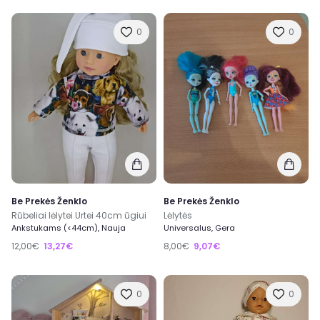
0
0
Be Prekės Ženklo
Be Prekės Ženklo
Rūbeliai lėlytei Urtei 40cm ūgiui
Lėlytės
Ankstukams (<44cm), Nauja
Universalus, Gera
12,00€
13,27€
8,00€
9,07€
0
0