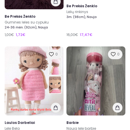
Be Prekės Ženklo
Lėlių rinkinys
Be Prekės Ženklo
3m. (98cm), Nauja
Gumines leles su cypuku
24-36 mėn. (92cm), Nauja
1,00€
1,72€
16,00€
17,47€
0
0
Laulos Darbeliai
Barbie
Lėlė Bela
Nauja lėlė barbie