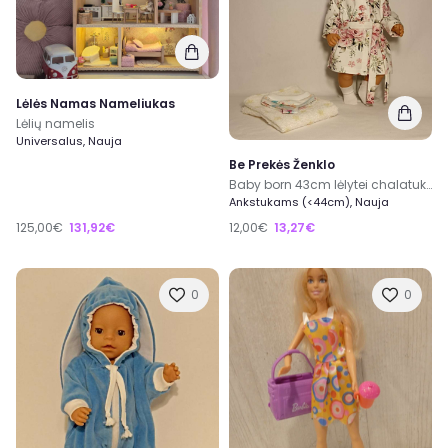
Lėlės Namas Nameliukas
Lėlių namelis
Universalus, Nauja
Be Prekės Ženklo
Baby born 43cm lėlytei chalatukas
Ankstukams (<44cm), Nauja
125,00€
131,92€
12,00€
13,27€
0
0