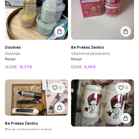
Davines
Be Prekės Ženklo
Davines
Vitaminai plaukams
Nauja
Nauja
14,00€
15,37€
5,50€
6,45€
0
0
Be Prekės Ženklo
Plaukų formavimo šukos
Be Prekės Ženklo
Nauja