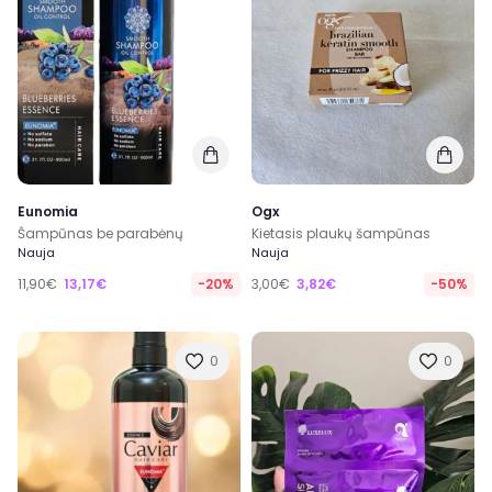
Eunomia
Ogx
Šampūnas be parabėnų
Kietasis plaukų šampūnas
Nauja
Nauja
11,90€
13,17€
-20%
3,00€
3,82€
-50%
0
0