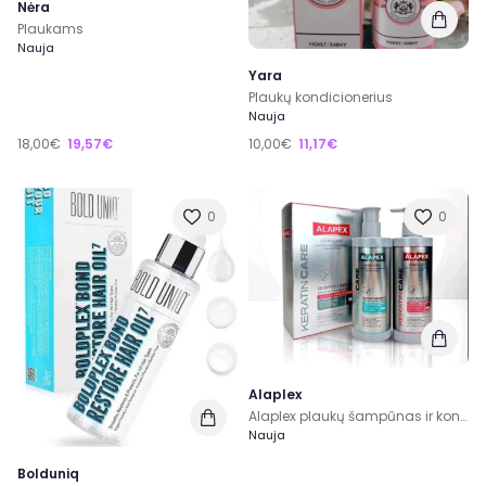
Nėra
Plaukams
Nauja
Yara
Plaukų kondicionerius
Nauja
18,00€
19,57€
10,00€
11,17€
0
0
Alaplex
Alaplex plaukų šampūnas ir kondicionerius
Nauja
Bolduniq