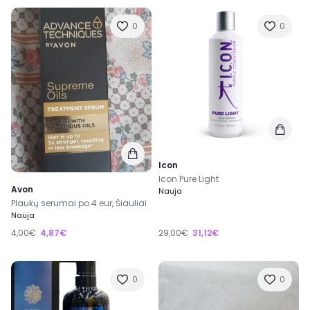
0
0
Icon
Icon Pure Light
Avon
Nauja
Plaukų serumai po 4 eur, Šiauliai
Nauja
4,00€
4,87€
29,00€
31,12€
0
0