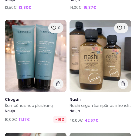
12,50€
13,80€
14,00€
15,37€
0
1
Chogan
Nashi
Šampūnas nuo pleiskanų
Nashi argan šampūnas ir kondicionierius
Nauja
Nauja
10,00€
11,17€
-16%
40,00€
42,67€