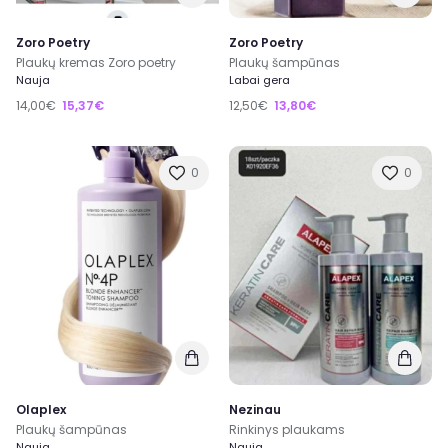
Zoro Poetry
Zoro Poetry
Plaukų kremas Zoro poetry
Plaukų šampūnas
Nauja
Labai gera
14,00€
15,37€
12,50€
13,80€
0
0
Olaplex
Nezinau
Plaukų šampūnas
Rinkinys plaukams
Nauja
Nauja