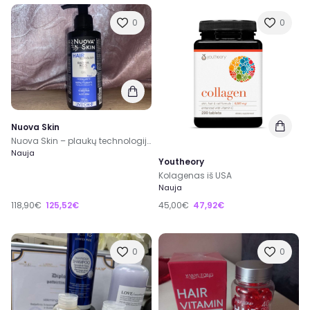
0
0
Nuova Skin
Nuova Skin – plaukų technologija Ravviva Ricci – atgaivina garbanas Gelis – 3 fazė
Nauja
Youtheory
Kolagenas iš USA
Nauja
118,90€
125,52€
45,00€
47,92€
0
0