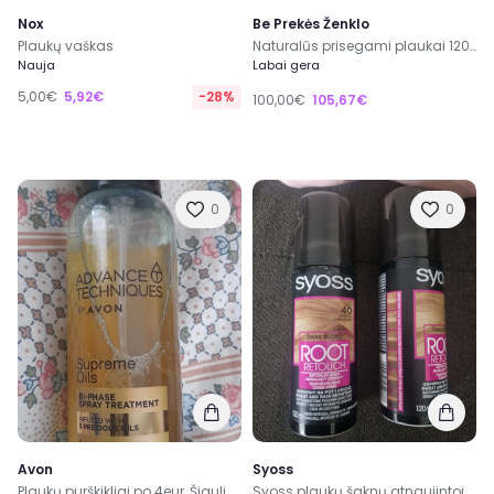
Nox
Be Prekės Ženklo
Plaukų vaškas
Naturalūs prisegami plaukai 120gr
Nauja
Labai gera
5,00€
5,92€
-28%
100,00€
105,67€
0
0
Avon
Syoss
Plaukų purškikliai po 4eur, Šiauliai, kitur siunčiu
Syoss plaukų šaknų atnaujintojas