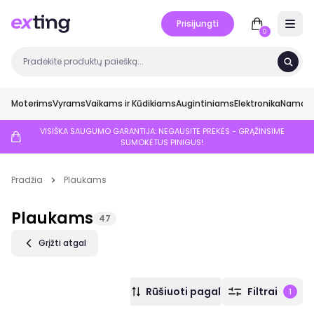
Prisijungti
Open 
0
Moterims
Vyrams
Vaikams ir Kūdikiams
Augintiniams
Elektronika
Namai ir
VISIŠKA SAUGUMO GARANTIJA: NEGAUSITE PREKĖS - GRĄŽINSIME
SUMOKĖTUS PINIGUS!
Pradžia
Plaukams
Plaukams
47
Grįžti atgal
Rūšiuoti pagal
Filtrai
1