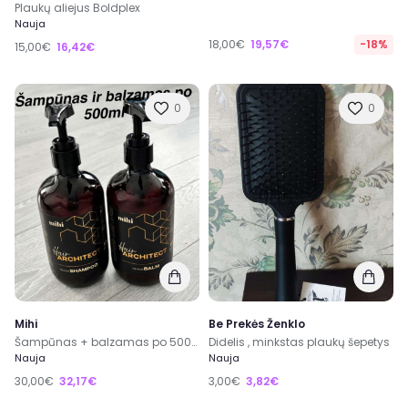
Plaukų aliejus Boldplex
Nauja
18,00€
19,57€
-18%
15,00€
16,42€
0
0
Mihi
Be Prekės Ženklo
Šampūnas + balzamas po 500ml
Didelis , minkstas plaukų šepetys
Nauja
Nauja
30,00€
32,17€
3,00€
3,82€