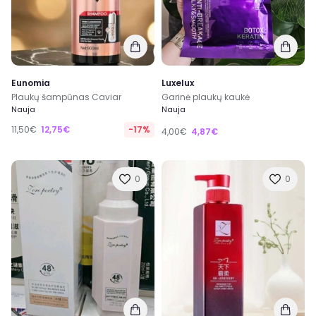
Eunomia
Luxelux
Plaukų šampūnas Caviar
Garinė plaukų kaukė
Nauja
Nauja
11,50€
12,75€
-17%
4,00€
4,87€
0
0