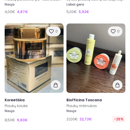
Nauja
Labai gera
4,00€
4,87€
5,00€
5,92€
0
0
Koreetiška
Biofficina Toscana
Plaukų kaukė
Plaukų rinkinukas
Nauja
Nauja
21,00€
22,72€
-25%
8,50€
9,60€