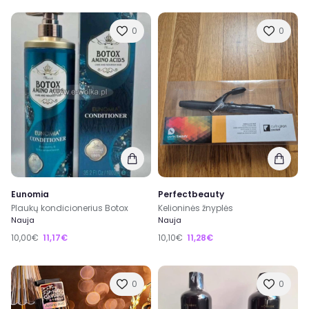
0
0
Eunomia
Perfectbeauty
Plaukų kondicionerius Botox
Kelioninės žnyplės
Nauja
Nauja
10,00€
11,17€
10,10€
11,28€
0
0