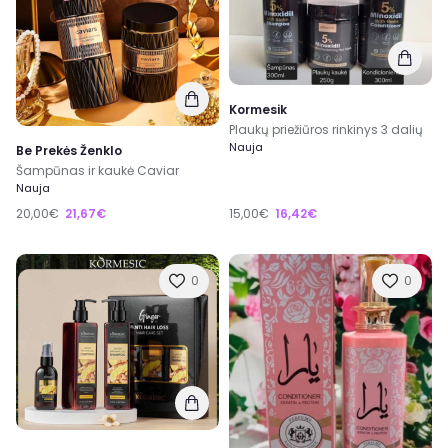
Kormesik
Plaukų priežiūros rinkinys 3 dalių
Nauja
Be Prekės Ženklo
Šampūnas ir kaukė Caviar
Nauja
20,00€
21,67€
15,00€
16,42€
0
0