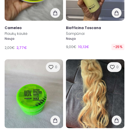
Cameleo
Biofficina Toscana
Plaukų kaukė
Šampūnai
Nauja
Nauja
9,00€
10,12€
-25%
2,00€
2,77€
0
0