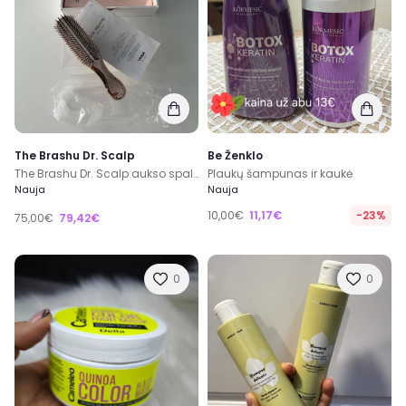
The Brashu Dr. Scalp
Be Ženklo
The Brashu Dr. Scalp aukso spalvos sepetys plaukams
Plaukų šampunas ir kaukė
Nauja
Nauja
10,00€
11,17€
-23%
75,00€
79,42€
0
0