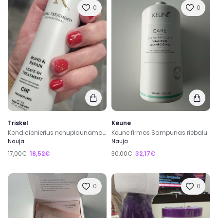
0
0
Triskel
Keune
Kondicionierius nenuplaunamas plaukams
Keune firmos Sampunas riebaluotis linkusiems plaukams 1L
Nauja
Nauja
17,00€
18,52€
30,00€
32,17€
0
0