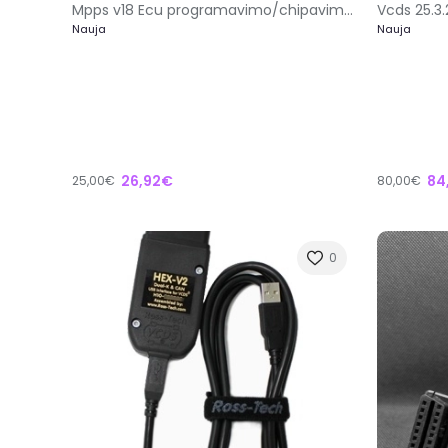
Mpps v18 Ecu programavimo/chipavimo įranga
Nauja
Nauja
26,92€
84
25,00€
80,00€
0