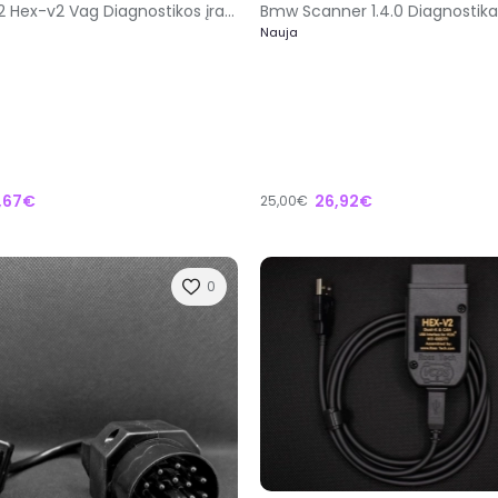
Vcds 25.3.2 Hex-v2 Vag Diagnostikos įranga 1996-2026
Nauja
,67€
26,92€
25,00€
0