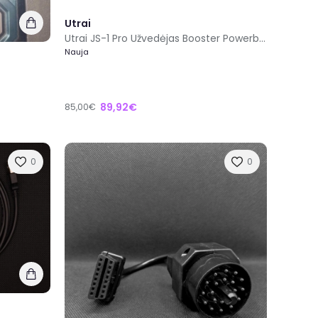
Utrai
Utrai JS-1 Pro Užvedėjas Booster Powerbank
Nauja
89,92€
85,00€
0
0