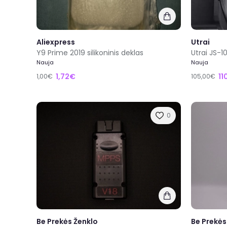
Aliexpress
Utrai
Y9 Prime 2019 silikoninis deklas
Utrai JS-
Nauja
Nauja
1,72€
11
1,00€
105,00€
0
Be Prekės Ženklo
Be Prekės