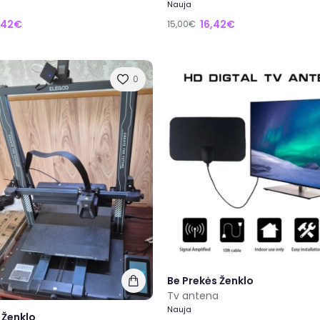
Nauja
,42€
16,42€
15,00€
0
Be Prekės Ženklo
Tv antena
Nauja
 Ženklo