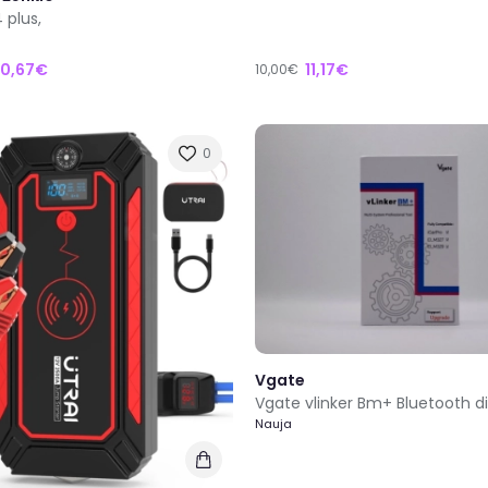
 plus,
10,67€
11,17€
10,00€
0
Vgate
Nauja