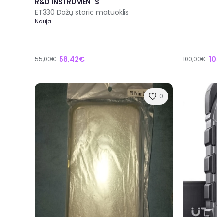
R&D INSTRUMENTS
ET330 Dažų storio matuoklis
Nauja
58,42€
10
55,00€
100,00€
0