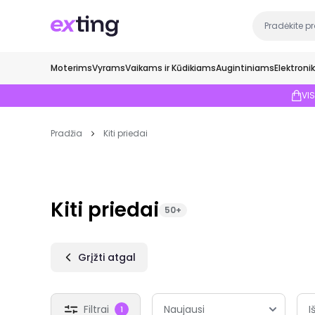
Moterims
Vyrams
Vaikams ir Kūdikiams
Augintiniams
Elektroni
VI
Pradžia
Kiti priedai
Kiti priedai
50+
Grįžti atgal
Filtrai
I
1