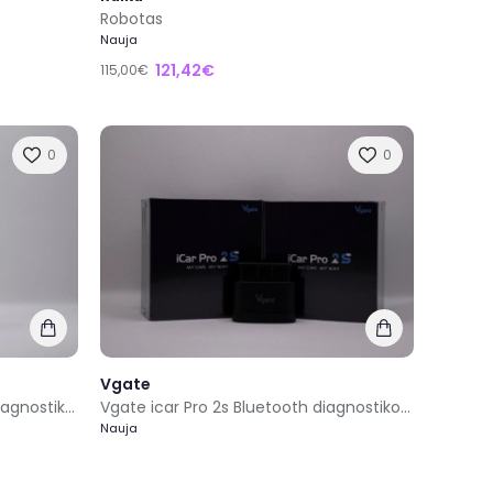
Robotas
Nauja
121,42€
115,00€
0
0
Vgate
Vgate vlinker Bm+ Bluetooth diagnostikos adapteris
Vgate icar Pro 2s Bluetooth diagnostikos adapteris
Nauja