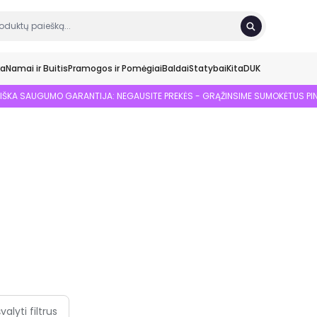
ka
Namai ir Buitis
Pramogos ir Pomėgiai
Baldai
Statybai
Kita
DUK
SIŠKA SAUGUMO GARANTIJA: NEGAUSITE PREKĖS - GRĄŽINSIME SUMOKĖTUS PI
švalyti filtrus