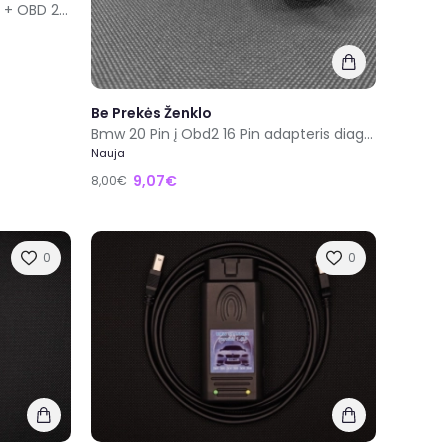
Bmw Scanner 1.4.0 Diagnostika + OBD 20pin adapteris (Komplektas)
Be Prekės Ženklo
Bmw 20 Pin į Obd2 16 Pin adapteris diagnostikai
Nauja
9,07€
8,00€
0
0