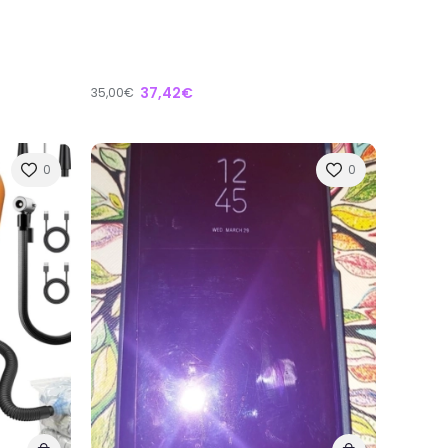
37,42€
35,00€
0
0