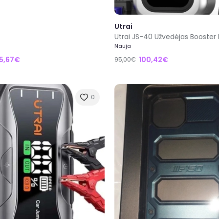
Utrai
Nauja
5,67€
100,42€
95,00€
0