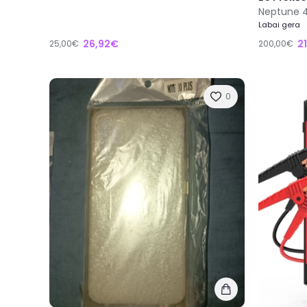
Neptune 4
Labai gera
26,92€
2
25,00€
200,00€
0