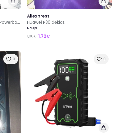
Aliexpress
Utrai JS-40 Užvedėjas Booster Powerbank
Huawei P30 dėklas
Nauja
1,72€
1,00€
0
0