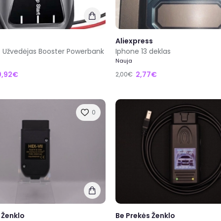
Aliexpress
10 Užvedėjas Booster Powerbank
Iphone 13 deklas
Nauja
0,92€
2,77€
2,00€
0
 Ženklo
Be Prekės Ženklo