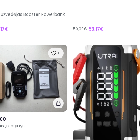
4 Užvedėjas Booster Powerbank
,17€
53,17€
50,00€
0
700
is įrenginys