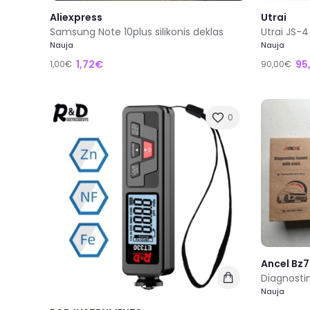
Aliexpress
Utrai
Samsung Note 10plus silikonis deklas
Utrai JS-
Nauja
Nauja
1,72€
95
1,00€
90,00€
0
Ancel Bz
Diagnostin
Nauja