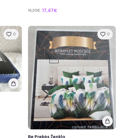
17,47€
16,00€
0
0
Be Prekės Ženklo