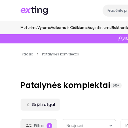
Moterims
Vyrams
Vaikams ir Kūdikiams
Augintiniams
Elektroni
VI
Pradžia
Patalynės komplektai
Patalynės komplektai
50+
Grįžti atgal
Filtrai
I
1