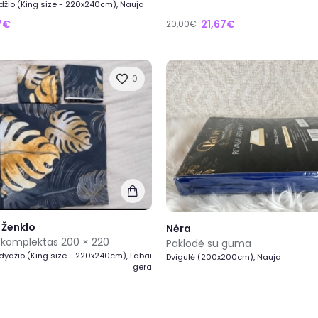
džio (King size - 220x240cm), Nauja
7€
21,67€
20,00€
0
 Ženklo
Nėra
 komplektas 200 × 220
Paklodė su guma
 dydžio (King size - 220x240cm), Labai
Dvigulė (200x200cm), Nauja
gera