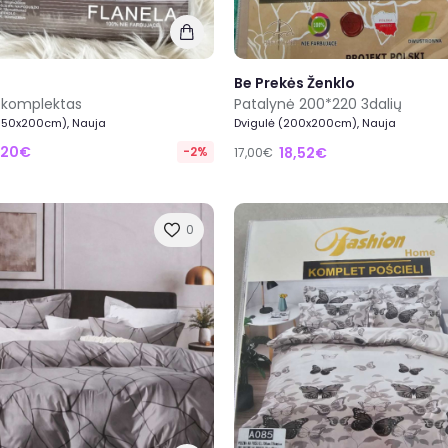
Be Prekės Ženklo
 komplektas
Patalynė 200*220 3dalių
(150x200cm), Nauja
Dvigulė (200x200cm), Nauja
,20€
-2%
18,52€
17,00€
0