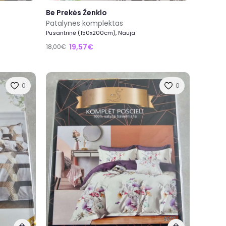
Be Prekės Ženklo
Patalynes komplektas
Pusantrinė (150x200cm), Nauja
19,57€
18,00€
0
0