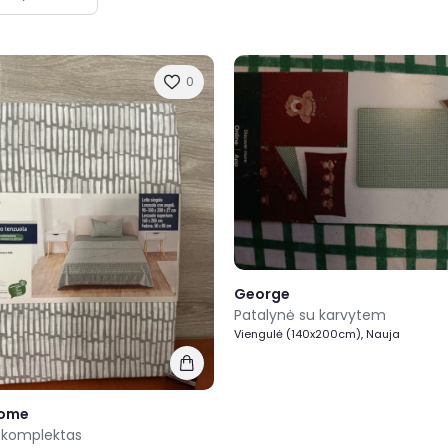
0
George
Patalynė su karvytem
Viengulė (140x200cm), Nauja
Home
 komplektas