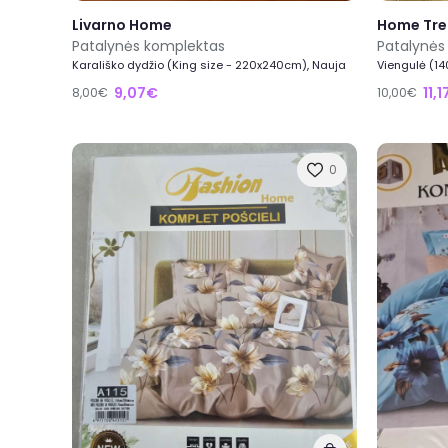
Livarno Home
Home Tre
Patalynės komplektas
Patalynės
Karališko dydžio (King size - 220x240cm), Nauja
Viengulė (1
9,07€
11,
8,00€
10,00€
0