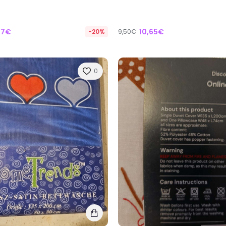
27€
10,65€
-20%
9,50€
0