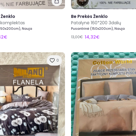
 Ženklo
Be Prekės Ženklo
 komplektas
Patalynė 160*200 3dalių
(150x200cm), Nauja
Pusantrinė (150x200cm), Nauja
42€
14,32€
13,00€
0