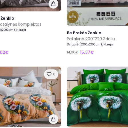
 Ženklo
patalynės komplektas
0x200cm), Nauja
Be Prekės Ženklo
Patalynė 200*220 3dalių
Dvigulė (200x200cm), Nauja
,02€
15,37€
14,00€
0