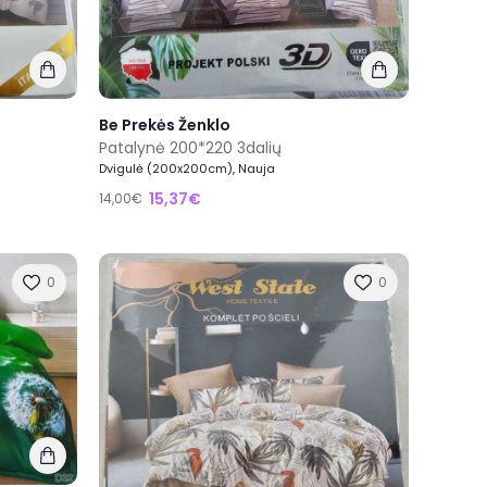
Be Prekės Ženklo
Patalynė 200*220 3dalių
Dvigulė (200x200cm), Nauja
15,37€
14,00€
0
0