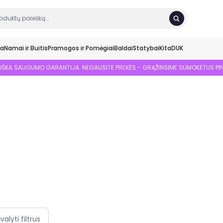
ka
Namai ir Buitis
Pramogos ir Pomėgiai
Baldai
Statybai
Kita
DUK
SIŠKA SAUGUMO GARANTIJA: NEGAUSITE PREKĖS - GRĄŽINSIME SUMOKĖTUS PI
švalyti filtrus