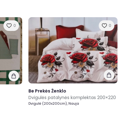
0
0
Be Prekės Ženklo
Dvigulės patalynės komplektas 200×220
Dvigulė (200x200cm), Nauja