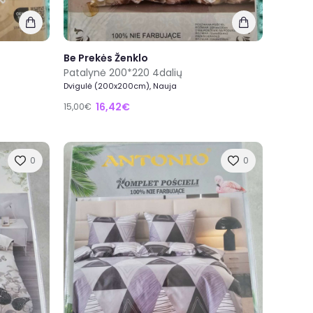
Be Prekės Ženklo
Patalynė 200*220 4dalių
Dvigulė (200x200cm), Nauja
16,42€
15,00€
0
0