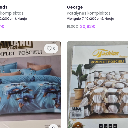
nds
George
 komplektas
Patalynės komplektas
40x200cm), Nauja
Viengulė (140x200cm), Nauja
17€
20,62€
19,00€
0