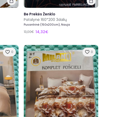
Be Prekės Ženklo
Patalynė 160*200 3dalių
Pusantrinė (150x200cm), Nauja
14,32€
13,00€
0
0