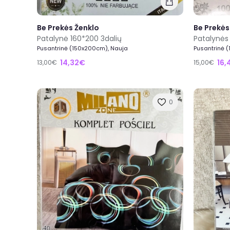
Be Prekės Ženklo
Be Prekės
Patalynė 160*200 3dalių
Patalynės
Pusantrinė (150x200cm), Nauja
Pusantrinė 
14,32€
16,
13,00€
15,00€
0