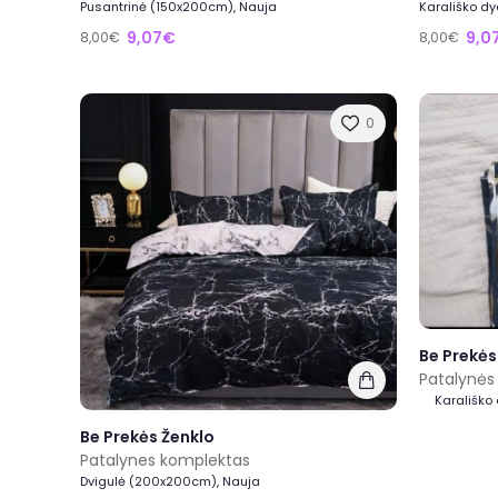
Pusantrinė (150x200cm), Nauja
Karališko dy
9,07€
9,0
8,00€
8,00€
0
Be Prekės
Patalynės
Karališko
Be Prekės Ženklo
Patalynes komplektas
Dvigulė (200x200cm), Nauja