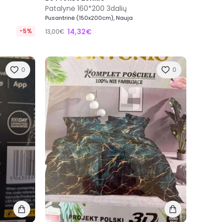
Patalynė 160*200 3dalių
Pusantrinė (150x200cm), Nauja
-5%
14,32€
13,00€
0
0