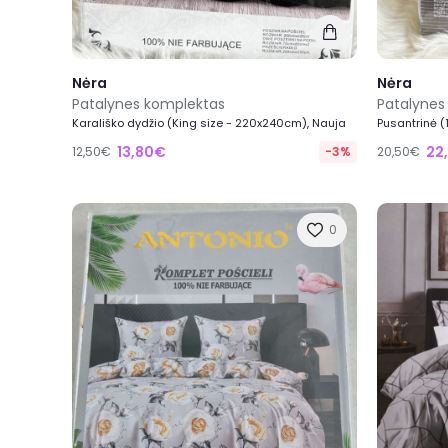
Nėra
Nėra
Patalynes komplektas
Patalynes
Karališko dydžio (King size - 220x240cm), Nauja
Pusantrinė 
13,80€
22
12,50€
-3%
20,50€
0