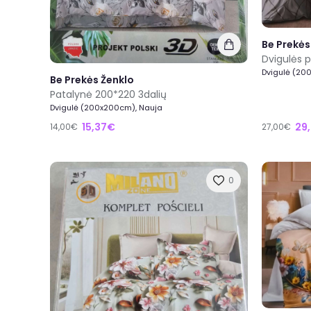
Be Prekės
Dvigulės 
Dvigulė (20
Be Prekės Ženklo
Patalynė 200*220 3dalių
Dvigulė (200x200cm), Nauja
15,37€
29
14,00€
27,00€
0