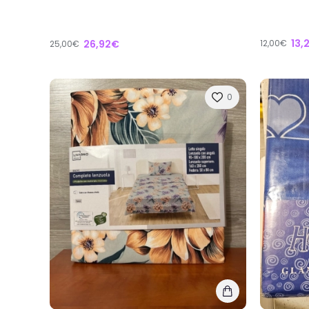
13,
26,92€
12,00€
25,00€
0