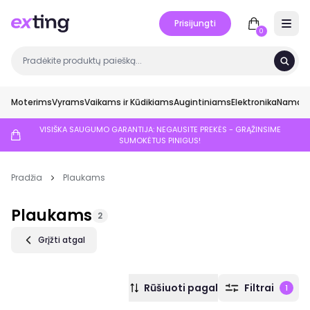
Prisijungti
Open 
0
Moterims
Vyrams
Vaikams ir Kūdikiams
Augintiniams
Elektronika
Namai ir
VISIŠKA SAUGUMO GARANTIJA: NEGAUSITE PREKĖS - GRĄŽINSIME
SUMOKĖTUS PINIGUS!
Pradžia
Plaukams
Plaukams
2
Grįžti atgal
Rūšiuoti pagal
Filtrai
1