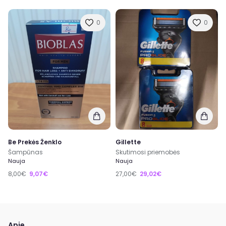
0
0
Be Prekės Ženklo
Gillette
Šampūnas
Skutimosi priemobės
Nauja
Nauja
8,00€
9,07€
27,00€
29,02€
Apie