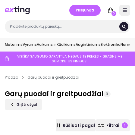
Prisijungti
Open 
0
Moterims
Vyrams
Vaikams ir Kūdikiams
Augintiniams
Elektronika
Namai ir
VISIŠKA SAUGUMO GARANTIJA: NEGAUSITE PREKĖS - GRĄŽINSIME
SUMOKĖTUS PINIGUS!
Pradžia
Garų puodai ir greitpuodžiai
Garų puodai ir greitpuodžiai
3
Grįžti atgal
Rūšiuoti pagal
Filtrai
1