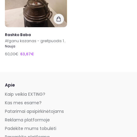
Rashko Baba
Afganu kazanas - greitpuodis 10 l
Nauja
60,00€
63,67€
Apie
Kaip veikia EXTING?
Kas mes esame?
Patarimai apsipirkinėtojams
Reklama platformoje
Padėkite mums tobulėti