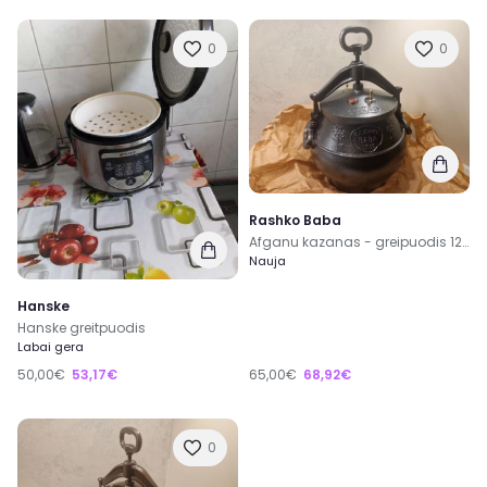
0
0
Rashko Baba
Afganu kazanas - greipuodis 12 litrų
Nauja
Hanske
Hanske greitpuodis
Labai gera
50,00€
53,17€
65,00€
68,92€
0