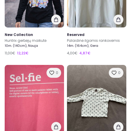
New Collection
Reserved
Huntrix gerbėjų maikutė
Palaidinė ilgomis rankovėmis
10m. (140cm), Nauja
14m. (164cm), Gera
11,00€
12,22€
4,00€
4,87€
0
0