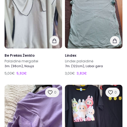
Be Prekės Ženklo
Lindex
Palaidinė mergaitei
Lindex palaidinė
3m. (98cm), Nauja
7m. (122cm), Labai gera
5,00€
5,92€
3,00€
3,82€
0
0