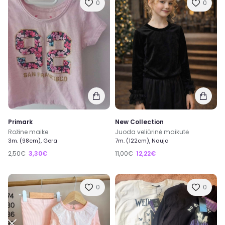
0
0
Primark
New Collection
Rožine maike
Juoda veliūrinė maikutė
3m. (98cm), Gera
7m. (122cm), Nauja
2,50€
3,30€
11,00€
12,22€
0
0