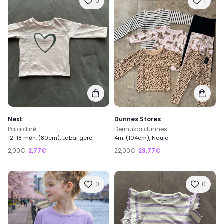
0
1
Next
Dunnes Stores
Palaidinė
Derinukai dunnes
12-18 mėn. (80cm), Labai gera
4m. (104cm), Nauja
2,00€
2,77€
22,00€
23,77€
0
0