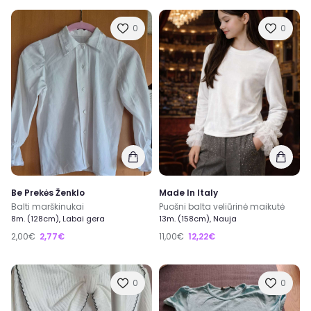
0
0
Be Prekės Ženklo
Made In Italy
Balti marškinukai
Puošni balta veliūrinė maikutė
8m. (128cm), Labai gera
13m. (158cm), Nauja
2,00€
2,77€
11,00€
12,22€
0
0