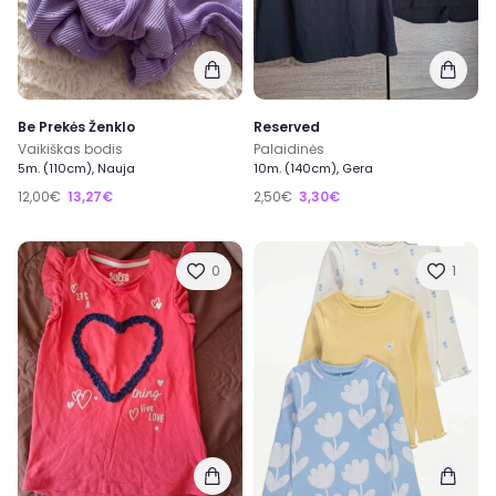
Be Prekės Ženklo
Reserved
Vaikiškas bodis
Palaidinės
5m. (110cm), Nauja
10m. (140cm), Gera
12,00€
13,27€
2,50€
3,30€
0
1