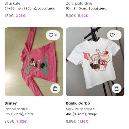
Bliuskute
Zara palaidinė
24-36 mėn. (92cm), Labai gera
10m. (140cm), Labai gera
1,50€
2,25€
5,00€
5,92€
0
0
Disney
Rankų Darbo
Rožine maike
Meikutė mergytei
3m. (98cm), Gera
4m. (104cm), Nauja
3,00€
3,82€
9,99€
11,16€