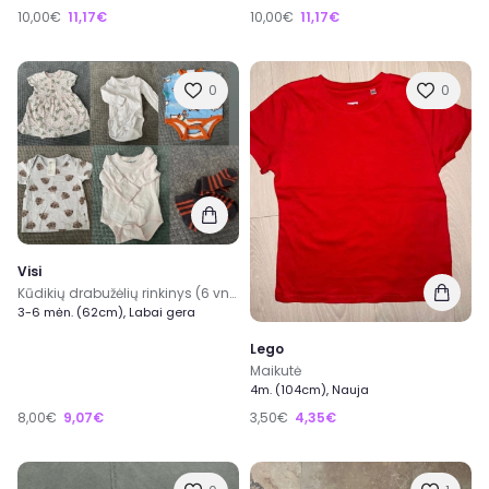
10,00€
11,17€
10,00€
11,17€
0
0
Visi
Kūdikių drabužėlių rinkinys (6 vnt.)
3-6 mėn. (62cm), Labai gera
Lego
Maikutė
4m. (104cm), Nauja
8,00€
9,07€
3,50€
4,35€