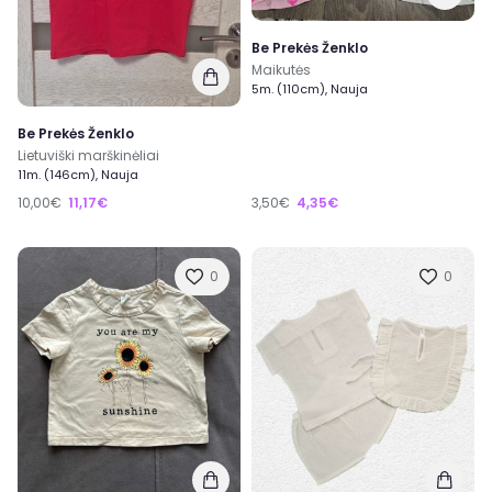
Be Prekės Ženklo
Maikutės
5m. (110cm), Nauja
Be Prekės Ženklo
Lietuviški marškinėliai
11m. (146cm), Nauja
10,00€
11,17€
3,50€
4,35€
0
0