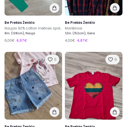
Be Prekės Ženklo
Be Prekės Ženklo
Naujas 90% cotton mėtinės spalvos trumpas bolero mergaitėms 8 m./128 cm
Marškiniai
8m. (128cm), Nauja
12m. (152cm), Gera
6,00€
6,97€
4,00€
4,87€
0
0
Be Prekės Ženklo
Be Prekės Ženklo