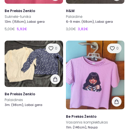
Be Prekės Ženklo
H&M
Suknelė-tunika
Palaidinė
13m. (158cm), Labai gera
6-9 mėn. (68cm), Labai gera
5,00€
5,92€
3,00€
3,82€
0
0
Be Prekės Ženklo
Palaidinės
3m. (98cm), Labai gera
Be Prekės Ženklo
Vasarinis komplektukas
11m. (146cm), Nauja