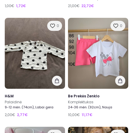
1,00€
1,72€
21,00€
22,72€
0
0
H&M
Be Prekės Ženklo
Palaidinė
Komplektukas
9-12 mėn. (74cm), Labai gera
24-36 mėn. (92cm), Nauja
2,00€
2,77€
10,00€
11,17€