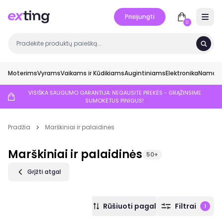
Prisijungti
Open 
0
Moterims
Vyrams
Vaikams ir Kūdikiams
Augintiniams
Elektronika
Namai ir
VISIŠKA SAUGUMO GARANTIJA: NEGAUSITE PREKĖS - GRĄŽINSIME
SUMOKĖTUS PINIGUS!
Pradžia
Marškiniai ir palaidinės
Marškiniai ir palaidinės
50+
Grįžti atgal
Rūšiuoti pagal
Filtrai
1