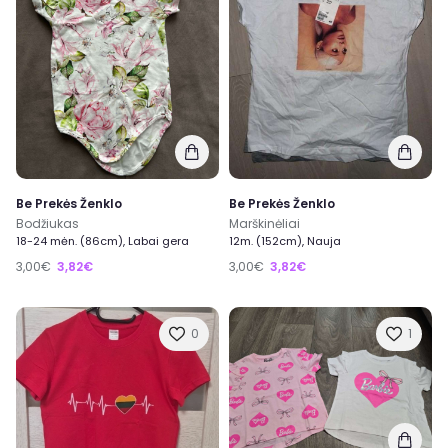
Be Prekės Ženklo
Be Prekės Ženklo
Bodžiukas
Marškinėliai
18-24 mėn. (86cm), Labai gera
12m. (152cm), Nauja
3,00€
3,82€
3,00€
3,82€
0
1