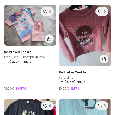
0
0
Be Prekės Ženklo
Dviejų dalių komplektukas
7m. (122cm), Nauja
Be Prekės Ženklo
Palaidine
3m. (98cm), Nauja
18,00€
19,57€
10,00€
11,17€
0
0