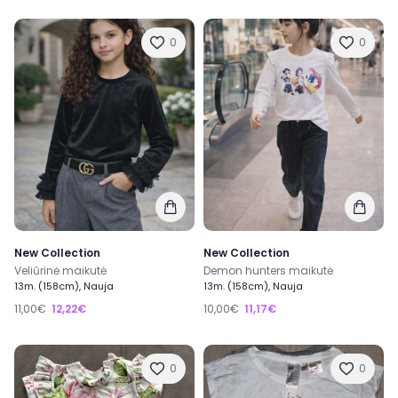
0
0
New Collection
New Collection
Veliūrinė maikutė
Demon hunters maikutė
13m. (158cm), Nauja
13m. (158cm), Nauja
11,00€
12,22€
10,00€
11,17€
0
0