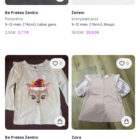
Be Prekės Ženklo
Žetem
Palaidinė
Komplektukas
9-12 mėn. (74cm), Labai gera
9-12 mėn. (74cm), Nauja
2,00€
2,77€
19,00€
20,62€
0
0
Be Prekės Ženklo
Zara