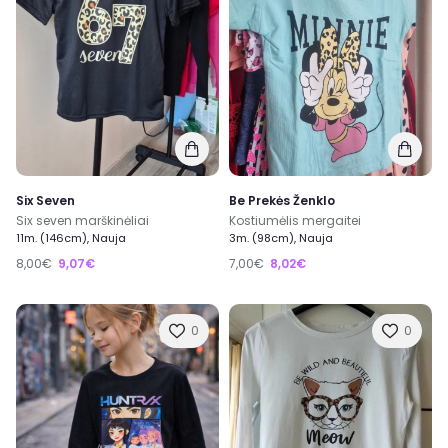
Six Seven
Be Prekės Ženklo
Six seven marškinėliai
Kostiumėlis mergaitei
11m. (146cm), Nauja
3m. (98cm), Nauja
8,00€
9,07€
7,00€
8,02€
0
0