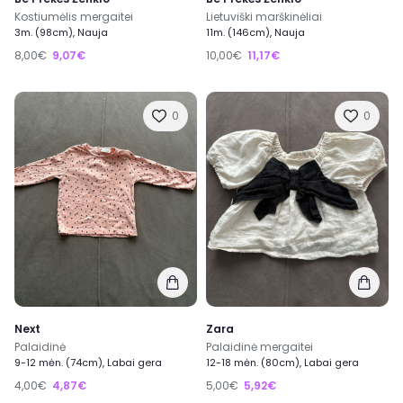
Kostiumėlis mergaitei
Lietuviški marškinėliai
3m. (98cm), Nauja
11m. (146cm), Nauja
8,00€
9,07€
10,00€
11,17€
0
0
Next
Zara
Palaidinė
Palaidinė mergaitei
9-12 mėn. (74cm), Labai gera
12-18 mėn. (80cm), Labai gera
4,00€
4,87€
5,00€
5,92€