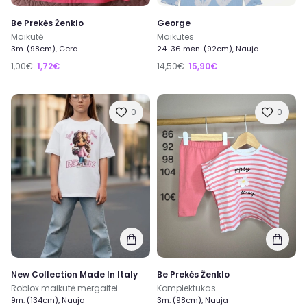
Be Prekės Ženklo
George
Maikutė
Maikutes
3m. (98cm), Gera
24-36 mėn. (92cm), Nauja
1,00€
1,72€
14,50€
15,90€
0
0
New Collection Made In Italy
Be Prekės Ženklo
Roblox maikutė mergaitei
Komplektukas
9m. (134cm), Nauja
3m. (98cm), Nauja