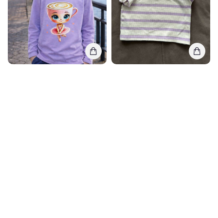
Amir
Reserved
Ballerina Cappuccina maikutė
Palaidinė mergaitei
9m. (134cm), Nauja
12-18 mėn. (80cm), Labai gera
10,00€
11,17€
3,00€
3,82€
0
0