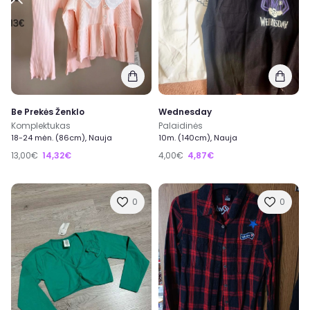
Be Prekės Ženklo
Wednesday
Komplektukas
Palaidinės
18-24 mėn. (86cm), Nauja
10m. (140cm), Nauja
13,00€
14,32€
4,00€
4,87€
0
0