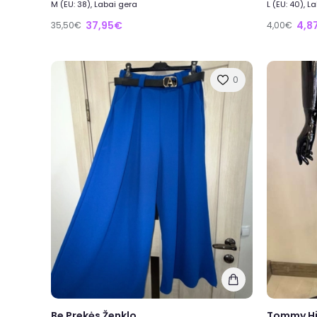
M (EU: 38), Labai gera
L (EU: 40), L
37,95€
4,8
35,50€
4,00€
0
Be Prekės Ženklo
Tommy Hi