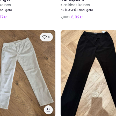
 kelnes
Klasikines kelnes
abai gera
XS (EU: 34), Labai gera
,17€
8,02€
7,00€
0