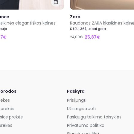
ance
Zara
sikinės elegantiškos kelnės
Raudonos ZARA klasikinės keln
Nauja
S (EU: 36), Labai gera
27€
25,87€
24,00€
uorodos
Paskyra
rekės
Prisijungti
 prekės
Užsiregistruoti
sios prekės
Paslaugų teikimo taisyklės
prekės
Privatumo politika
Slapukų politika