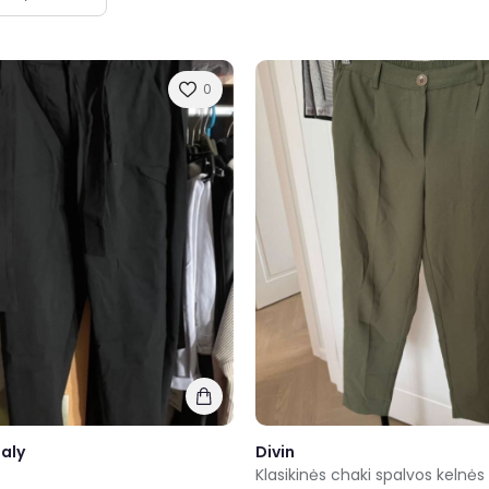
0
taly
Divin
Klasikinės chaki spalvos kelnės