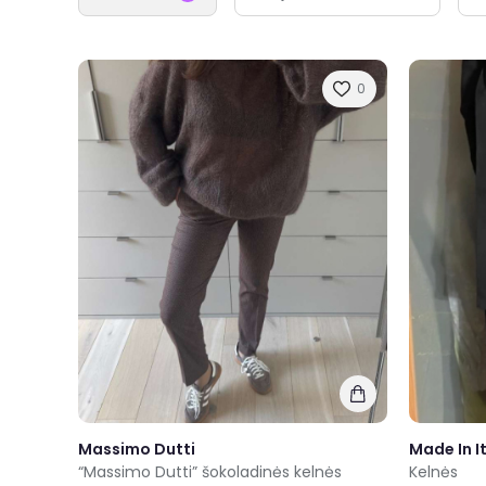
0
Massimo Dutti
Made In I
“Massimo Dutti” šokoladinės kelnės
Kelnės