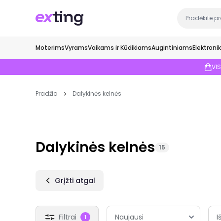
Moterims
Vyrams
Vaikams ir Kūdikiams
Augintiniams
Elektroni
VI
Pradžia
Dalykinės kelnės
Dalykinės kelnės
15
Grįžti atgal
Filtrai
I
1