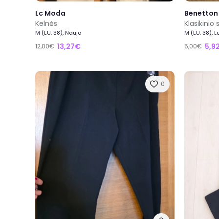
Lc Moda
Benetton
Kelnės
Klasikinio 
M (EU: 38), Nauja
M (EU: 38), 
13,27€
5,9
12,00€
5,00€
0