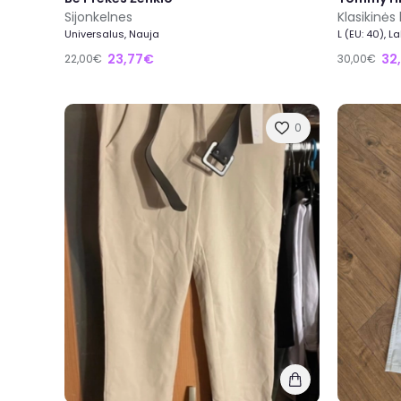
Sijonkelnes
Klasikinės
Universalus, Nauja
L (EU: 40), L
23,77€
32
22,00€
30,00€
0