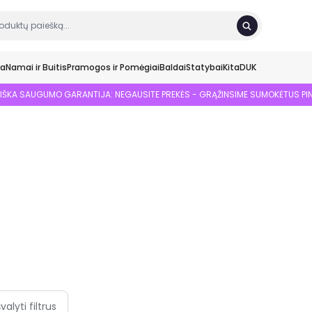
ka
Namai ir Buitis
Pramogos ir Pomėgiai
Baldai
Statybai
Kita
DUK
SIŠKA SAUGUMO GARANTIJA: NEGAUSITE PREKĖS - GRĄŽINSIME SUMOKĖTUS PI
švalyti filtrus