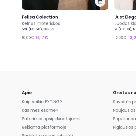
Felisa Colection
Just Eleg
Kelnės moteriškos
Juodos kla
5XL (EU: 50), Nauja
M (EU: 38), 
11,17€
13,
10,00€
12,00€
Apie
Greitos n
Kaip veikia EXTING?
Savaitės p
Kas mes esame?
Naujausios
Patarimai apsipirkinėtojams
Populiariau
Reklama platformoje
Pigiausios 
Padėkite mums tobulėti