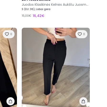
Juodos Klasikinės Kelnės Aukštu Juosmeniu S/36
S (EU: 36), Labai gera
16,42€
15,00€
0
0