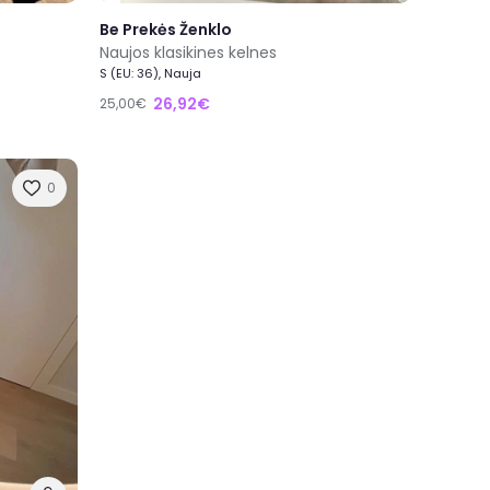
Be Prekės Ženklo
Naujos klasikines kelnes
S (EU: 36), Nauja
26,92€
25,00€
0