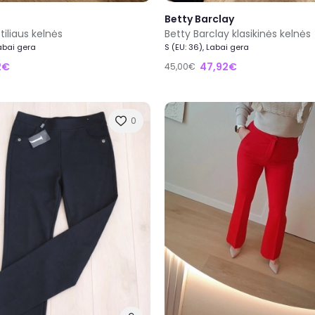
Betty Barclay
stiliaus kelnės
Betty Barclay klasikinės kelnės
Labai gera
S (EU: 36), Labai gera
2€
47,92€
45,00€
0