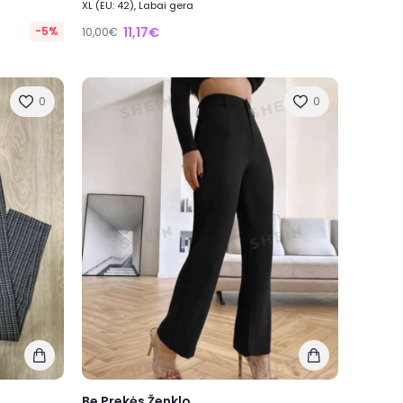
XL (EU: 42), Labai gera
-5%
11,17€
10,00€
0
0
Be Prekės Ženklo