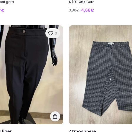
abai gera
S (EU: 36), Gera
4,66€
7€
3,80€
0
lfiger
Atmosphere