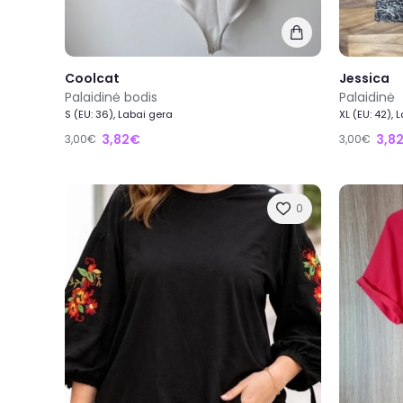
Coolcat
Jessica
Palaidinė bodis
Palaidinė
S (EU: 36), Labai gera
XL (EU: 42), 
3,82€
3,8
3,00€
3,00€
0