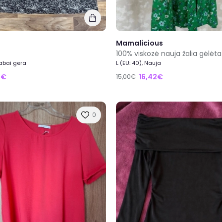
Mamalicious
Labai gera
L (EU: 40), Nauja
2€
16,42€
15,00€
0