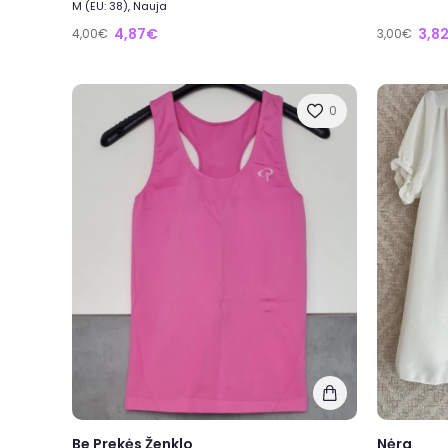
M (EU: 38), Nauja
4,87€
3,8
4,00€
3,00€
0
Be Prekės Ženklo
Nėra