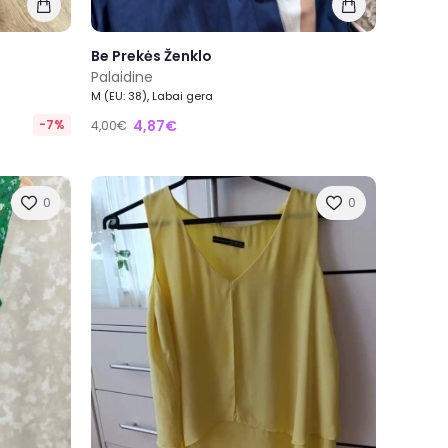
Be Prekės Ženklo
Palaidine
M (EU: 38), Labai gera
-7%
4,87€
4,00€
0
0