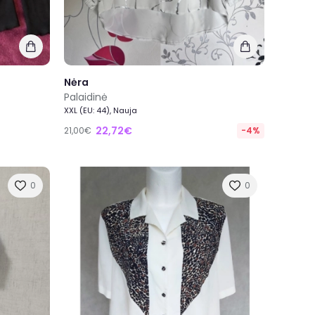
Nėra
Palaidinė
XXL (EU: 44), Nauja
22,72€
21,00€
-4%
0
0