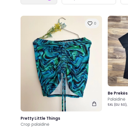
0
Be Prekės
Palaidinė
5XL (EU: 50)
Pretty Little Things
Crop palaidinė