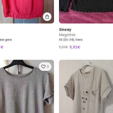
Sinsay
Megztinis
abai gera
XS (EU: 34), Gera
7€
5,92€
5,00€
0