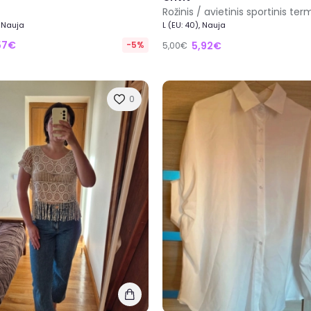
 Nauja
L (EU: 40), Nauja
57€
-5%
5,92€
5,00€
0