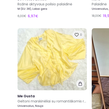
Rožinė aktyvaus poilsio palaidinė
Palaidinė
M (EU: 38), Labai gera
Universalus,
19,
6,97€
18,00€
6,00€
0
Me Gusta
Geltoni marskinéliai su romantiškomis raukinio detalėmis
Universalus, Nauja