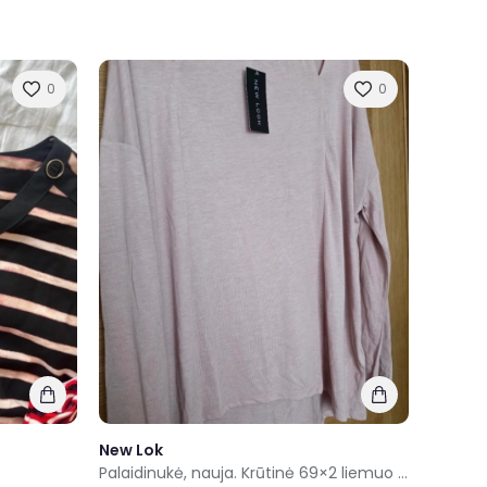
0
0
New Lok
Palaidinukė, nauja. Krūtinė 69×2 liemuo 66×2 ilgis 68