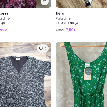
tores
Nėra
aidinė
Palaidine
auja
S (EU: 36), Nauja
7,50€
,92€
6,50€
0