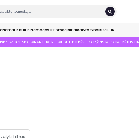
ka
Namai ir Buitis
Pramogos ir Pomėgiai
Baldai
Statybai
Kita
DUK
SIŠKA SAUGUMO GARANTIJA: NEGAUSITE PREKĖS - GRĄŽINSIME SUMOKĖTUS PI
švalyti filtrus