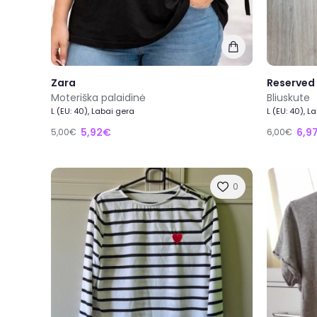
Zara
Reserved
Moteriška palaidinė
Bliuskute
L (EU: 40), Labai gera
L (EU: 40), L
5,92€
6,9
5,00€
6,00€
0