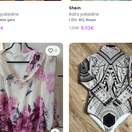
Shein
 palaidinė
Balta palaidinė
Labai gera
L (EU: 40), Nauja
2€
8,02€
7,00€
0