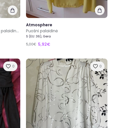
Atmosphere
100% viskozė nauja žalia gėlėta palaidinė/maikutė be rankovių su dirželiu Mamalicious L dydis
Puošni palaidinė
S (EU: 36), Gera
5,92€
5,00€
0
0