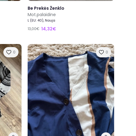
Be Prekės Ženklo
Mot.palaidine
L (EU: 40), Nauja
14,32€
13,00€
0
0