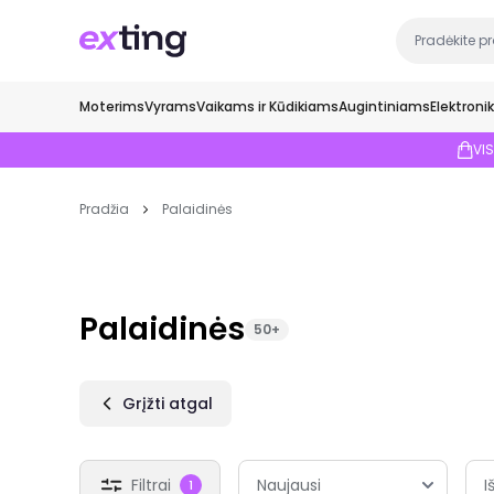
Moterims
Vyrams
Vaikams ir Kūdikiams
Augintiniams
Elektroni
VI
Pradžia
Palaidinės
Palaidinės
50+
Grįžti atgal
Filtrai
I
1