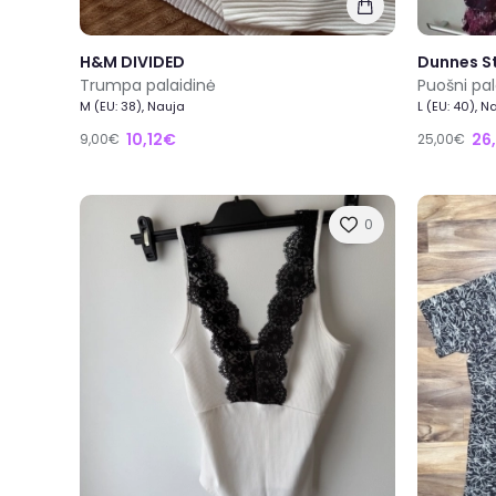
H&M DIVIDED
Dunnes S
Trumpa palaidinė
Puošni pal
M (EU: 38), Nauja
L (EU: 40), N
10,12€
26
9,00€
25,00€
0