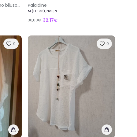
Rožinis / avietinis sportinis termo bliuzonas
Palaidine
M (EU: 38), Nauja
32,17€
30,00€
0
0