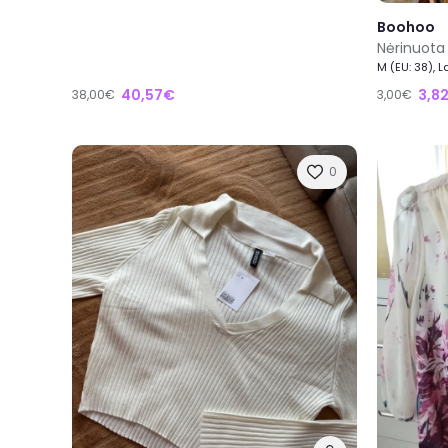
Boohoo
Nėrinuota
M (EU: 38), 
40,57€
3,8
38,00€
3,00€
0