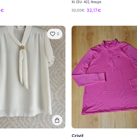
XL (EU: 42), Nauja
2€
32,17€
30,00€
0
Crivit