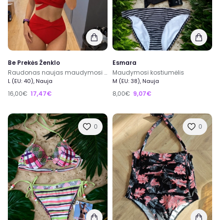
Be Prekės Ženklo
Esmara
Raudonas naujas maudymosi kostiumėlis L dydis
Maudymosi kostiumėlis
L (EU: 40), Nauja
M (EU: 38), Nauja
16,00€
17,47€
8,00€
9,07€
0
0