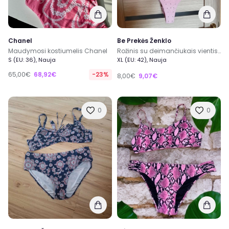
Chanel
Be Prekės Ženklo
Maudymosi kostiumelis Chanel
Rožinis su deimančiukais vientisas maudymukas
S (EU: 36), Nauja
XL (EU: 42), Nauja
65,00€
68,92€
-23%
8,00€
9,07€
0
0