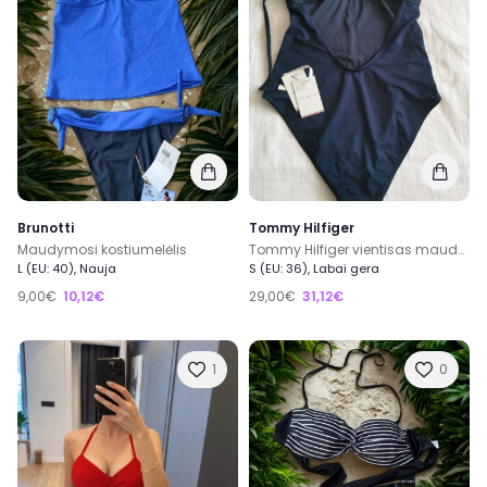
Brunotti
Tommy Hilfiger
Maudymosi kostiumelėlis
Tommy Hilfiger vientisas maudymosi kostiumėlis
L (EU: 40), Nauja
S (EU: 36), Labai gera
9,00€
10,12€
29,00€
31,12€
1
0