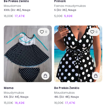
Be Prekės Ženklo
Primark
Maudomas
Fainas maudymukas
XXXL (EU: 46), Nauja
S (EU: 36), Nauja
16,00€
17,47€
5,00€
5,92€
0
0
Mama
Be Prekės Ženklo
Maudymukas
Maudomukas
XXL (EU: 44), Nauja
4XL (EU: 48), Nauja
15,00€
16,42€
16,00€
17,47€