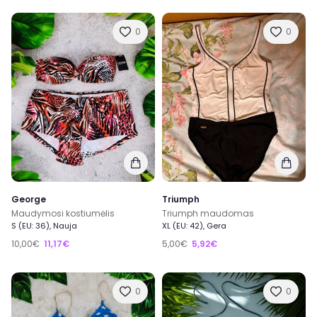
0
0
George
Triumph
Maudymosi kostiumėlis
Triumph maudomas
S (EU: 36), Nauja
XL (EU: 42), Gera
10,00€
11,17€
5,00€
5,92€
0
0