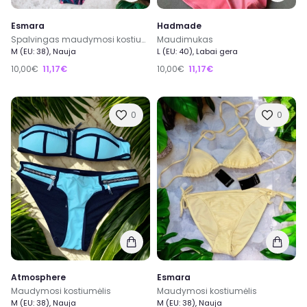
Esmara
Hadmade
Spalvingas maudymosi kostiumėlis
Maudimukas
M (EU: 38), Nauja
L (EU: 40), Labai gera
10,00€
11,17€
10,00€
11,17€
0
0
Atmosphere
Esmara
Maudymosi kostiumėlis
Maudymosi kostiumėlis
M (EU: 38), Nauja
M (EU: 38), Nauja