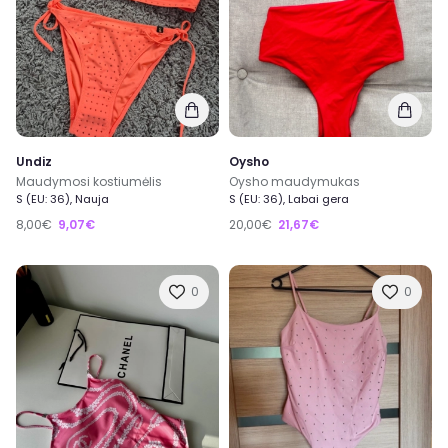
Undiz
Oysho
Maudymosi kostiumėlis
Oysho maudymukas
S (EU: 36), Nauja
S (EU: 36), Labai gera
8,00€
9,07€
20,00€
21,67€
0
0