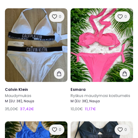
0
0
Calvin Klein
Esmara
Maudymukas
Ryškus maudymosi kostiumėlis
M (EU: 38), Nauja
M (EU: 38), Nauja
35,00€
37,42€
10,00€
11,17€
0
0