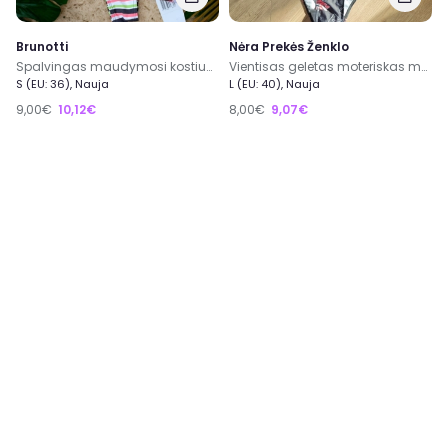
Brunotti
Nėra Prekės Ženklo
Spalvingas maudymosi kostiumėlis
Vientisas geletas moteriskas maudymukas
S (EU: 36), Nauja
L (EU: 40), Nauja
9,00€
10,12€
8,00€
9,07€
0
0
Anne Weyburn
Brunotti