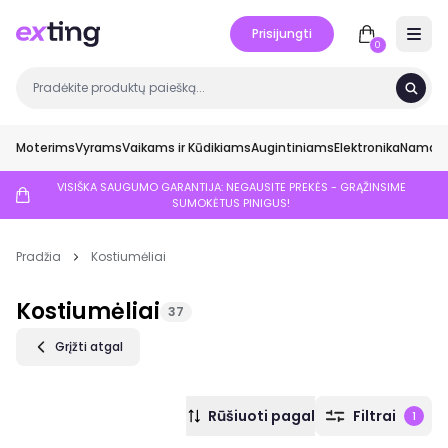
Prisijungti
Open 
0
Moterims
Vyrams
Vaikams ir Kūdikiams
Augintiniams
Elektronika
Namai ir
VISIŠKA SAUGUMO GARANTIJA: NEGAUSITE PREKĖS - GRĄŽINSIME
SUMOKĖTUS PINIGUS!
Pradžia
Kostiumėliai
Kostiumėliai
37
Grįžti atgal
Rūšiuoti pagal
Filtrai
1