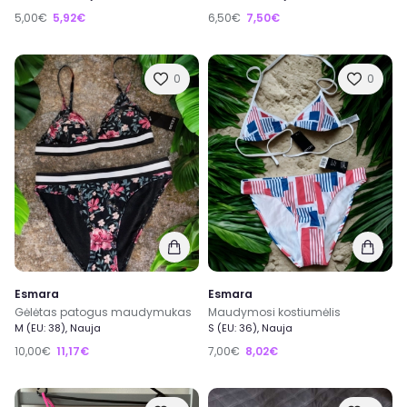
5,00€
5,92€
6,50€
7,50€
0
0
Esmara
Esmara
Gėlėtas patogus maudymukas
Maudymosi kostiumėlis
M (EU: 38), Nauja
S (EU: 36), Nauja
10,00€
11,17€
7,00€
8,02€