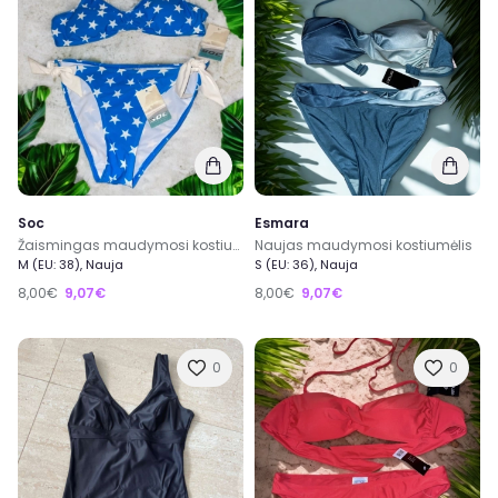
Soc
Esmara
Žaismingas maudymosi kostiumėlis
Naujas maudymosi kostiumėlis
M (EU: 38), Nauja
S (EU: 36), Nauja
8,00€
9,07€
8,00€
9,07€
0
0