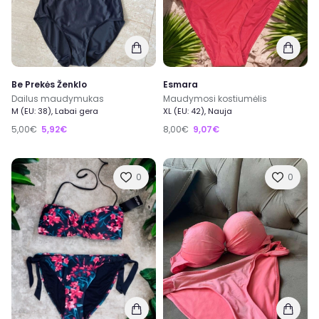
Be Prekės Ženklo
Esmara
Dailus maudymukas
Maudymosi kostiumėlis
M (EU: 38), Labai gera
XL (EU: 42), Nauja
5,00€
5,92€
8,00€
9,07€
0
0