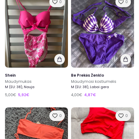
0
0
Shein
Be Prekės Ženklo
Maudymukas
Maudymosi kostiumėlis
M (EU: 38), Nauja
M (EU: 38), Labai gera
5,00€
5,92€
4,00€
4,87€
0
0