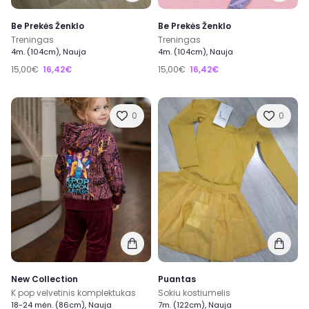
Be Prekės Ženklo
Be Prekės Ženklo
Treningas
Treningas
4m. (104cm), Nauja
4m. (104cm), Nauja
15,00€
16,42€
15,00€
16,42€
0
0
New Collection
Puantas
K pop velvetinis komplektukas
Sokiu kostiumelis
18-24 mėn. (86cm), Nauja
7m. (122cm), Nauja