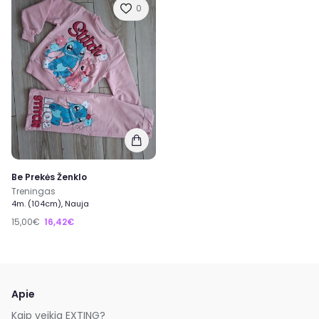
0
Be Prekės Ženklo
Treningas
4m. (104cm), Nauja
15,00€
16,42€
Apie
Kaip veikia EXTING?