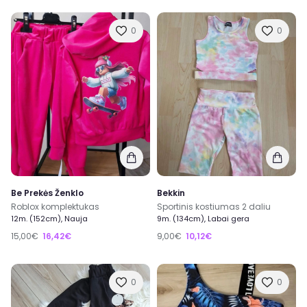
0
0
Be Prekės Ženklo
Bekkin
Roblox komplektukas
Sportinis kostiumas 2 daliu
12m. (152cm), Nauja
9m. (134cm), Labai gera
15,00€
16,42€
9,00€
10,12€
0
0