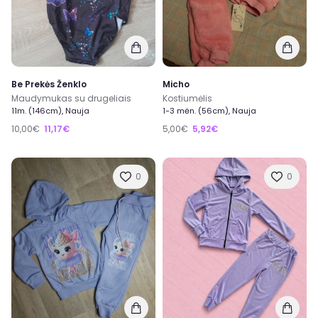
Be Prekės Ženklo
Micho
Maudymukas su drugeliais
Kostiumėlis
11m. (146cm), Nauja
1-3 mėn. (56cm), Nauja
10,00€
11,17€
5,00€
5,92€
0
0