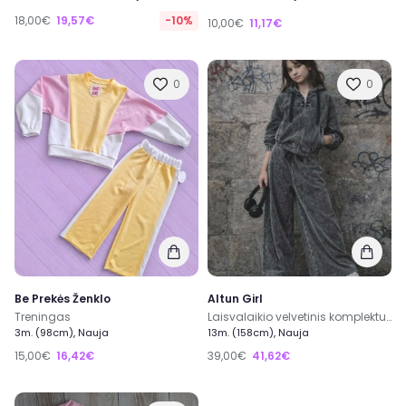
18,00€
19,57€
-10%
10,00€
11,17€
0
0
Be Prekės Ženklo
Altun Girl
Treningas
Laisvalaikio velvetinis komplektukas
3m. (98cm), Nauja
13m. (158cm), Nauja
15,00€
16,42€
39,00€
41,62€