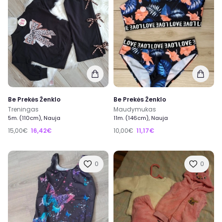
Be Prekės Ženklo
Be Prekės Ženklo
Treningas
Maudymukas
5m. (110cm), Nauja
11m. (146cm), Nauja
15,00€
16,42€
10,00€
11,17€
0
0