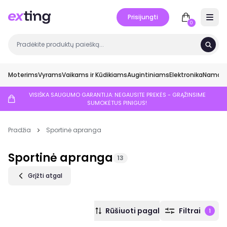
Prisijungti
Open 
0
Moterims
Vyrams
Vaikams ir Kūdikiams
Augintiniams
Elektronika
Namai ir
VISIŠKA SAUGUMO GARANTIJA: NEGAUSITE PREKĖS - GRĄŽINSIME
SUMOKĖTUS PINIGUS!
Pradžia
Sportinė apranga
Sportinė apranga
13
Grįžti atgal
Rūšiuoti pagal
Filtrai
1