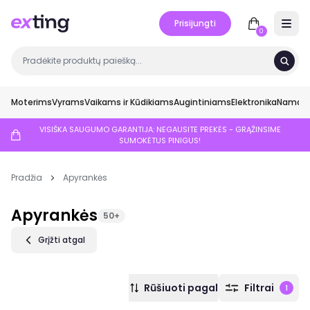
Prisijungti
Open 
0
Moterims
Vyrams
Vaikams ir Kūdikiams
Augintiniams
Elektronika
Namai ir
VISIŠKA SAUGUMO GARANTIJA: NEGAUSITE PREKĖS - GRĄŽINSIME
SUMOKĖTUS PINIGUS!
Pradžia
Apyrankės
Apyrankės
50+
Grįžti atgal
Rūšiuoti pagal
Filtrai
1