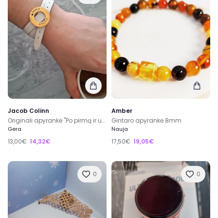
Jacob Colinn
Amber
Originali apyrankė "Po pirmą ir už pažintį!"
Gintaro apyrankė 8mm
Gera
Nauja
13,00€
14,32€
17,50€
19,05€
0
0