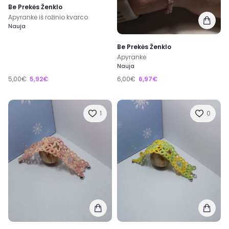
Be Prekės Ženklo
Apyrankė iš rožinio kvarco
Nauja
Be Prekės Ženklo
Apyrankė
Nauja
5,00€
5,92€
6,00€
6,97€
1
0