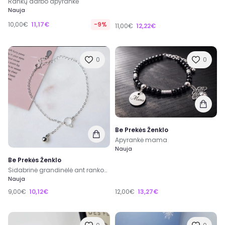
Rankų darbo apyrankė
Nauja
10,00€
11,17€
-9%
11,00€
12,22€
0
0
Be Prekės Ženklo
Apyrankė mama
Nauja
Be Prekės Ženklo
Sidabrinė grandinėlė ant rankos/kojos
Nauja
12,00€
13,27€
9,00€
10,12€