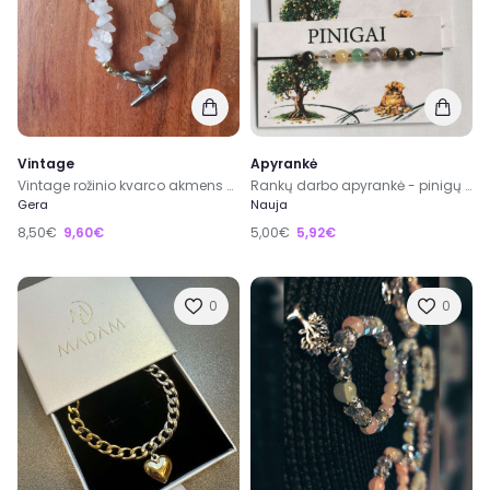
Vintage
Apyrankė
Vintage rožinio kvarco akmens apyrankė 19.5cm
Rankų darbo apyrankė - pinigų talismanas
Gera
Nauja
8,50€
9,60€
5,00€
5,92€
0
0