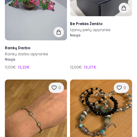
Be Prekės Ženklo
Upinių perlų apyrankė
Nauja
Rankų Darbo
Rankų darbo apyrankė
Nauja
11,00€
12,22€
12,00€
13,27€
0
0