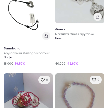
Guess
Moteriška Guess apyrankė
Nauja
Sarmband
Apyrankė su sterlingo sibaro širdele, 18 cm
Nauja
18,00€
19,57€
40,00€
42,67€
0
0