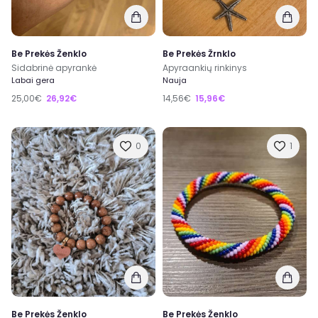
Be Prekės Ženklo
Be Prekės Žrnklo
Sidabrinė apyrankė
Apyraankių rinkinys
Labai gera
Nauja
25,00€
26,92€
14,56€
15,96€
0
1
Be Prekės Ženklo
Be Prekės Ženklo