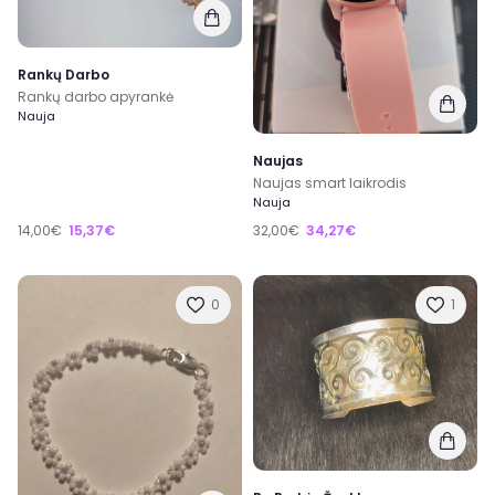
Rankų Darbo
Rankų darbo apyrankė
Nauja
Naujas
Naujas smart laikrodis
Nauja
14,00€
15,37€
32,00€
34,27€
0
1