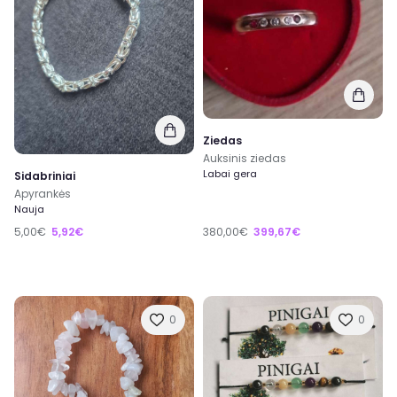
Ziedas
Auksinis ziedas
Labai gera
Sidabriniai
Apyrankės
Nauja
5,00€
5,92€
380,00€
399,67€
0
0