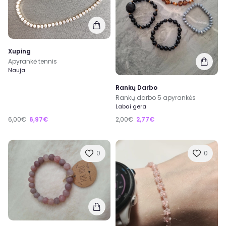
Xuping
Apyrankė tennis
Nauja
Rankų Darbo
Rankų darbo 5 apyrankės
Labai gera
6,00€
6,97€
2,00€
2,77€
0
0