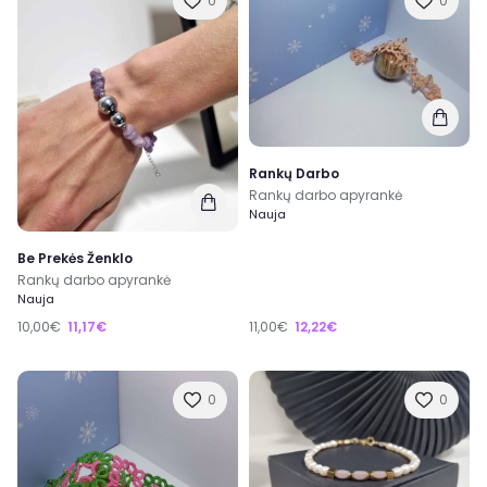
0
0
Rankų Darbo
Rankų darbo apyrankė
Nauja
Be Prekės Ženklo
Rankų darbo apyrankė
Nauja
10,00€
11,17€
11,00€
12,22€
0
0