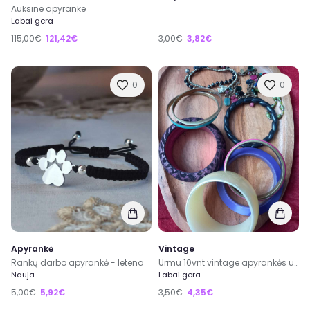
Auksine apyranke
Labai gera
115,00€
121,42€
3,00€
3,82€
0
0
Apyrankė
Vintage
Rankų darbo apyrankė - letena
Urmu 10vnt vintage apyrankės universalus
Nauja
Labai gera
5,00€
5,92€
3,50€
4,35€