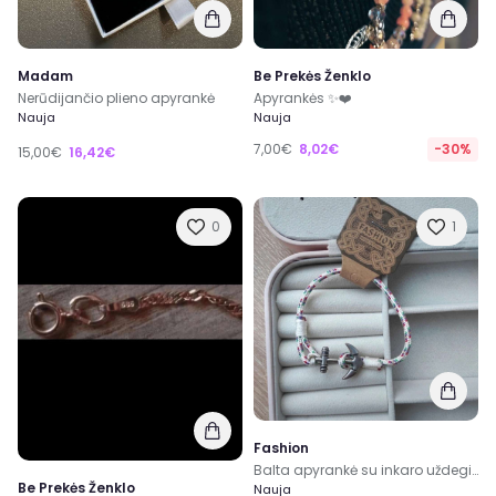
Madam
Be Prekės Ženklo
Nerūdijančio plieno apyrankė
Apyrankės ✨❤️
Nauja
Nauja
7,00€
8,02€
-30%
15,00€
16,42€
0
1
Fashion
Balta apyrankė su inkaro uždegimu
Be Prekės Ženklo
Nauja