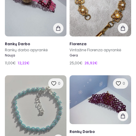
Rankų Darbo
Florenza
Rankų darbo apyrankė
Vintažine Florenza apyrankė
Nauja
Gera
11,00€
12,22€
25,00€
26,92€
0
0
Rankų Darbo