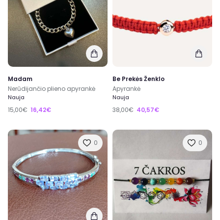
Madam
Be Prekės Ženklo
Nerūdijančio plieno apyrankė
Apyrankė
Nauja
Nauja
15,00€
16,42€
38,00€
40,57€
0
0