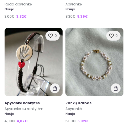
Ruda apyrankė
Apyrankė
Nauja
Nauja
3,00€
3,82€
8,30€
9,39€
0
0
Apyrankė Rankytės
Rankų Darbas
Apyrankė su rankytėm
Apyrankė
Nauja
Nauja
4,00€
4,87€
5,00€
5,92€