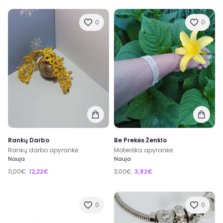
0
0
Rankų Darbo
Be Prekės Ženklo
Rankų darbo apyrankė
Moteriška apyrankė
Nauja
Nauja
11,00€
12,22€
3,00€
3,82€
0
0