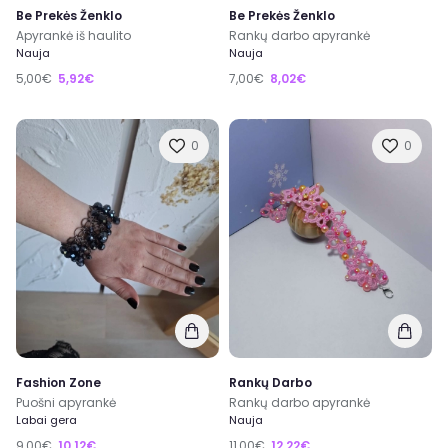
Be Prekės Ženklo
Be Prekės Ženklo
Apyrankė iš haulito
Rankų darbo apyrankė
Nauja
Nauja
5,00€
5,92€
7,00€
8,02€
0
0
Fashion Zone
Rankų Darbo
Puošni apyrankė
Rankų darbo apyrankė
Labai gera
Nauja
9,00€
10,12€
11,00€
12,22€