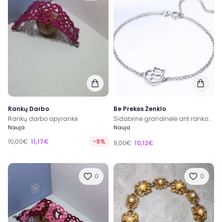
Rankų Darbo
Be Prekės Ženklo
Rankų darbo apyrankė
Sidabrinė grandinėlė ant rankos/kojos
Nauja
Nauja
10,00€
11,17€
-9%
9,00€
10,12€
0
0