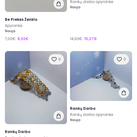
Rankų darbo apyrankė
Nauja
Be Prekės Ženklo
Apyrankė
Nauja
7,00€
8,02€
14,00€
15,37€
0
0
Rankų Darbo
Rankų darbo apyrankė
Nauja
Rankų Darbo