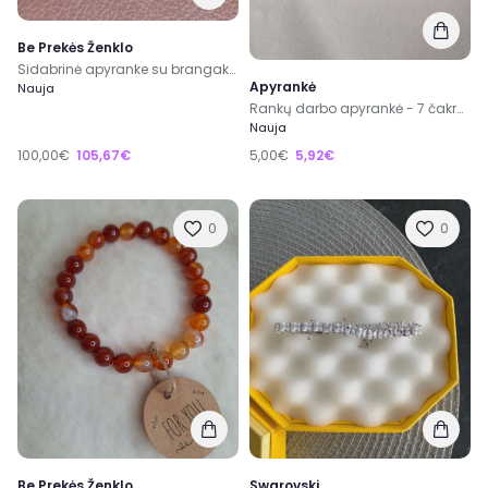
Be Prekės Ženklo
Sidabrinė apyranke su brangakmeniais
Apyrankė
Nauja
Rankų darbo apyrankė - 7 čakros
Nauja
100,00€
105,67€
5,00€
5,92€
0
0
Be Prekės Ženklo
Swarovski