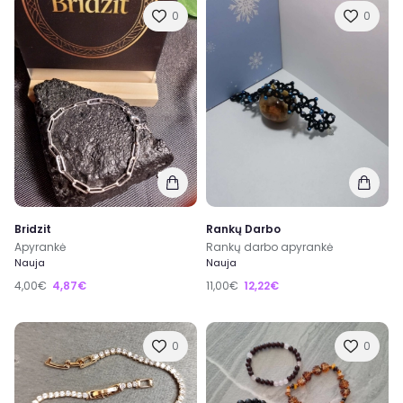
0
0
Bridzit
Rankų Darbo
Apyrankė
Rankų darbo apyrankė
Nauja
Nauja
4,00€
4,87€
11,00€
12,22€
0
0