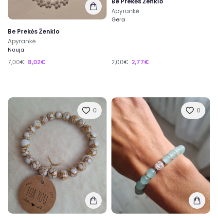
Be Prekės Ženklo
Apyrankė
Gera
Be Prekės Ženklo
Apyrankė
Nauja
7,00€
8,02€
2,00€
2,77€
0
0