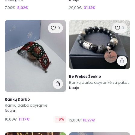
Labai gera
Nauja
7,00€
8,02€
29,00€
31,12€
0
0
Be Prekės Ženklo
Rankų darbo apyrankė su pakabuku mama
Nauja
Rankų Darbo
Rankų darbo apyrankė
Nauja
10,00€
11,17€
-9%
12,00€
13,27€