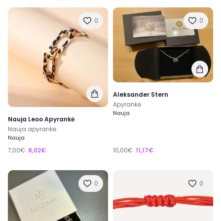
0
0
Aleksander Stern
Apyrankė
Nauja
Nauja Leoo Apyrankė
Nauja apyrankė
Nauja
7,00€
8,02€
10,00€
11,17€
0
0