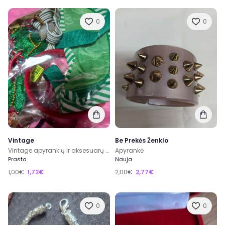
0
0
Vintage
Be Prekės Ženklo
Vintage apyrankių ir aksesuarų rinkinys urmu visi
Apyrankė
Prasta
Nauja
1,00€
1,72€
2,00€
2,77€
0
0