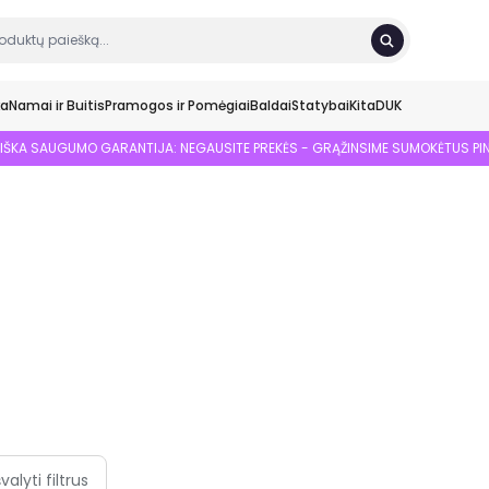
ka
Namai ir Buitis
Pramogos ir Pomėgiai
Baldai
Statybai
Kita
DUK
SIŠKA SAUGUMO GARANTIJA: NEGAUSITE PREKĖS - GRĄŽINSIME SUMOKĖTUS PI
švalyti filtrus