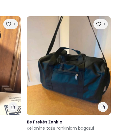
0
3
Be Prekės Ženklo
Kelionine tašė rankiniam bagažui