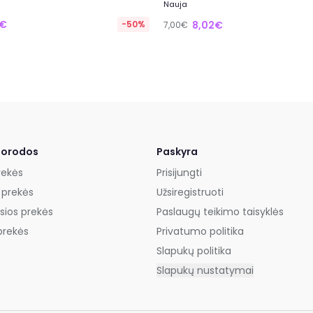
Nauja
5€
-50%
8,02€
7,00€
uorodos
Paskyra
rekės
Prisijungti
 prekės
Užsiregistruoti
sios prekės
Paslaugų teikimo taisyklės
prekės
Privatumo politika
Slapukų politika
Slapukų nustatymai