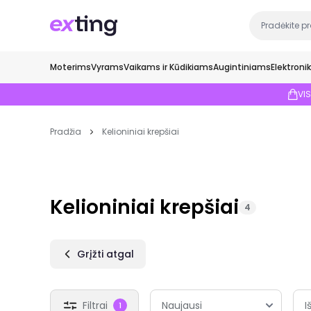
Moterims
Vyrams
Vaikams ir Kūdikiams
Augintiniams
Elektroni
VI
Pradžia
Kelioniniai krepšiai
Kelioniniai krepšiai
4
Grįžti atgal
Filtrai
I
1