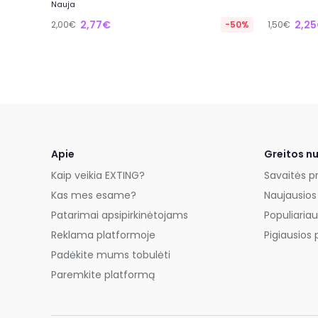
Nauja
2,77€
2,2
2,00€
-50%
1,50€
Apie
Greitos n
Kaip veikia EXTING?
Savaitės p
Kas mes esame?
Naujausios
Patarimai apsipirkinėtojams
Populiariau
Reklama platformoje
Pigiausios 
Padėkite mums tobulėti
Paremkite platformą