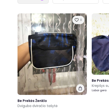
0
Be Prekės
Krepšys s
Labai gera
Be Prekės Ženklo
Dviguba dviračio tašytė