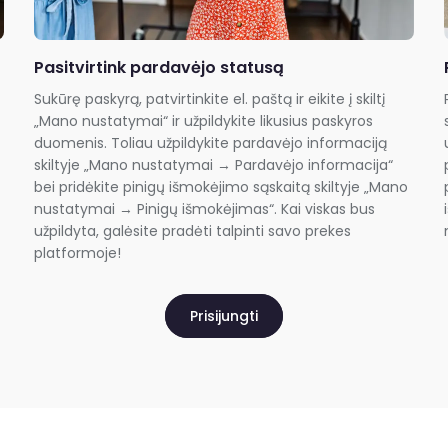
Pasitvirtink pardavėjo statusą
Sukūrę paskyrą, patvirtinkite el. paštą ir eikite į skiltį
„Mano nustatymai“ ir užpildykite likusius paskyros
duomenis. Toliau užpildykite pardavėjo informaciją
skiltyje „Mano nustatymai → Pardavėjo informacija“
bei pridėkite pinigų išmokėjimo sąskaitą skiltyje „Mano
nustatymai → Pinigų išmokėjimas“. Kai viskas bus
užpildyta, galėsite pradėti talpinti savo prekes
platformoje!
Prisijungti