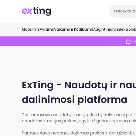
Moterims
Vyrams
Vaikams ir Kūdikiams
Augintiniams
Elektroni
VI
ExTing - Naudotų ir na
dalinimosi platforma
Tai tarpusavio naudotų ir naujų daiktų dalinimosi plat
naudotas ir naujas prekes įsigyti už geriausią kainą rink
Parduok savo nebenaudojamas prekes ir dar užsidirbk, a