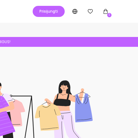
Prisijungti
0
NIGUS!