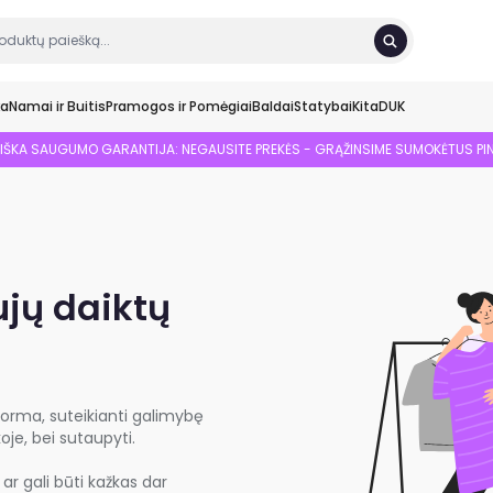
ka
Namai ir Buitis
Pramogos ir Pomėgiai
Baldai
Statybai
Kita
DUK
SIŠKA SAUGUMO GARANTIJA: NEGAUSITE PREKĖS - GRĄŽINSIME SUMOKĖTUS PI
ujų daiktų
forma, suteikianti galimybę
oje, bei sutaupyti.
r gali būti kažkas dar