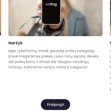
Naršyk
Įėjęs į platformą, atrask gausybę prekių kategorijų,
įtrauk mėgstamas prekes į savo norų sąrašą, derėkis
dėl prekių kainų ir atrask dar daugiau naudingų
funkcijų. Kviečiame naršyti, rinktis ir mėgautis!
Prisijungti