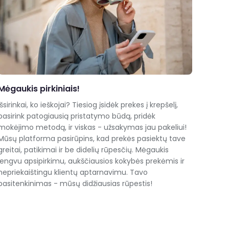
Mėgaukis pirkiniais!
Išsirinkai, ko ieškojai? Tiesiog įsidėk prekes į krepšelį,
pasirink patogiausią pristatymo būdą, pridėk
mokėjimo metodą, ir viskas - užsakymas jau pakeliui!
Mūsų platforma pasirūpins, kad prekės pasiektų tave
greitai, patikimai ir be didelių rūpesčių. Mėgaukis
lengvu apsipirkimu, aukščiausios kokybės prekėmis ir
nepriekaištingu klientų aptarnavimu. Tavo
pasitenkinimas - mūsų didžiausias rūpestis!