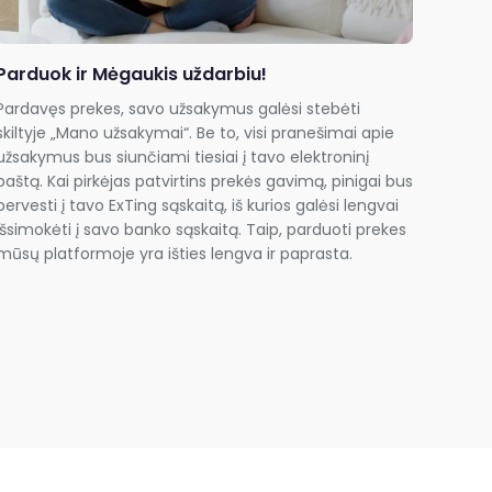
Parduok ir Mėgaukis uždarbiu!
Pardavęs prekes, savo užsakymus galėsi stebėti
skiltyje „Mano užsakymai“. Be to, visi pranešimai apie
užsakymus bus siunčiami tiesiai į tavo elektroninį
paštą. Kai pirkėjas patvirtins prekės gavimą, pinigai bus
pervesti į tavo ExTing sąskaitą, iš kurios galėsi lengvai
išsimokėti į savo banko sąskaitą. Taip, parduoti prekes
mūsų platformoje yra išties lengva ir paprasta.