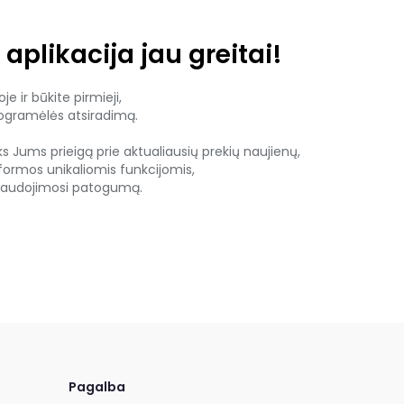
 aplikacija jau greitai!
e ir būkite pirmieji,
rogramėlės atsiradimą.
ks Jums prieigą prie aktualiausių prekių naujienų,
tformos unikaliomis funkcijomis,
 naudojimosi patogumą.
Pagalba