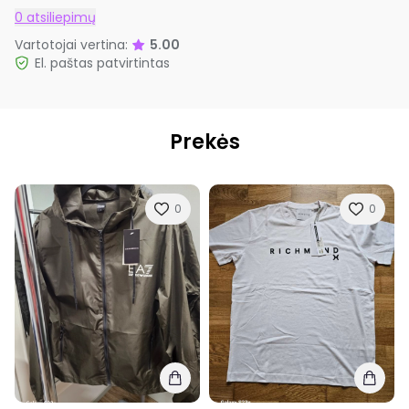
0 atsiliepimų
Vartotojai vertina:
5.00
El. paštas patvirtintas
Prekės
0
0