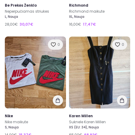
Be Prekės Ženklo
Richmond
Neperpučiamas striukes
Richmond maikute
L, Nauja
XL, Nauja
28,00€
30,07€
16,00€
17,47€
0
0
Nike
Karen Millen
Nike maikute
Suknele Karen Millen
S, Nauja
XS (EU: 34), Nauja
14,00€
15,37€
65,00€
68,92€