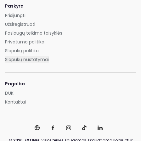
Paskyra
Prisijungti
Užsiregistruoti
Paslaugų teikimo taisyklės
Privatumo politika
Slapukų politika
Slapukų nustatymai
Pagalba
DUK
Kontaktai
©
2026,
EXTING.
Visos teisės saugomos. Draudžiama kopijuoti ir