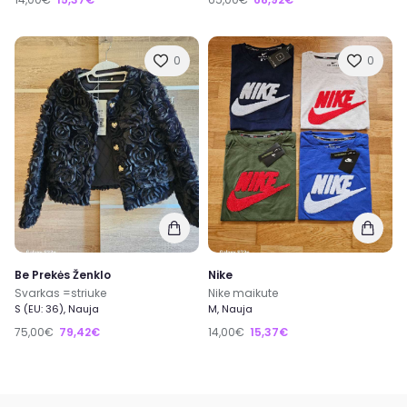
0
0
Be Prekės Ženklo
Nike
Svarkas =striuke
Nike maikute
S (EU: 36), Nauja
M, Nauja
75,00€
79,42€
14,00€
15,37€