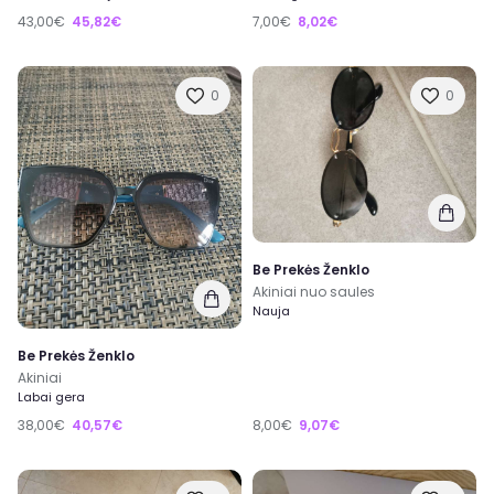
43,00€
45,82€
7,00€
8,02€
0
0
Be Prekės Ženklo
Akiniai nuo saules
Nauja
Be Prekės Ženklo
Akiniai
Labai gera
38,00€
40,57€
8,00€
9,07€