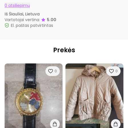
0 atsiliepimų
Iš Šiauliai, Lietuva
Vartotojai vertina:
5.00
El. paštas patvirtintas
Prekės
0
0