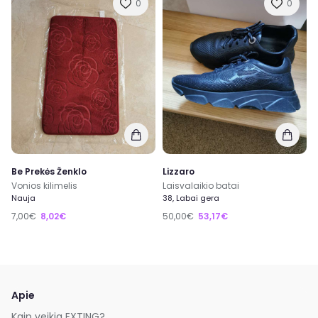
0
0
Be Prekės Ženklo
Lizzaro
Vonios kilimelis
Laisvalaikio batai
Nauja
38, Labai gera
7,00€
8,02€
50,00€
53,17€
Apie
Kaip veikia EXTING?