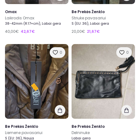
Omax
Be Prekės Ženklo
Laikrodis Omax
Striuke pavasariui
38-42mm (R:17+cm), Labai gera
S (EU: 36), Labai gera
40,00€
42,67€
20,00€
21,67€
0
0
Be Prekės Ženklo
Be Prekės Ženklo
Liemene pavasariui
Delninuke
S (EU: 36), Nauja
Labai gera