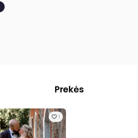
Prekės
1