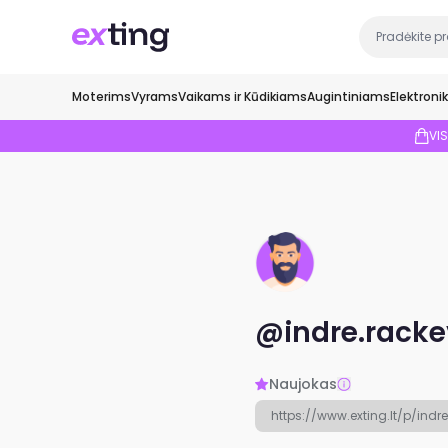
Moterims
Vyrams
Vaikams ir Kūdikiams
Augintiniams
Elektroni
VI
@indre.racke
Naujokas
https://www.exting.lt/p/indr