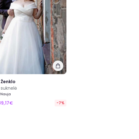
 Ženklo
 suknelė
 Nauja
89,17€
-7%