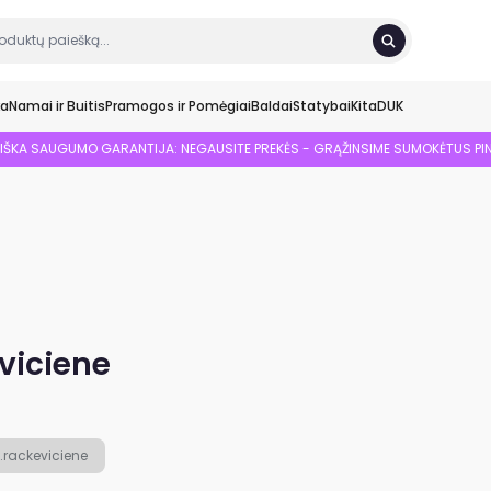
ka
Namai ir Buitis
Pramogos ir Pomėgiai
Baldai
Statybai
Kita
DUK
SIŠKA SAUGUMO GARANTIJA: NEGAUSITE PREKĖS - GRĄŽINSIME SUMOKĖTUS PI
viciene
e.rackeviciene