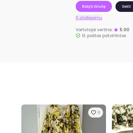
Rašyti žinutę
Sekti
0 atsiliepimų
Vartotojai vertina:
5.00
El. paštas patvirtintas
0