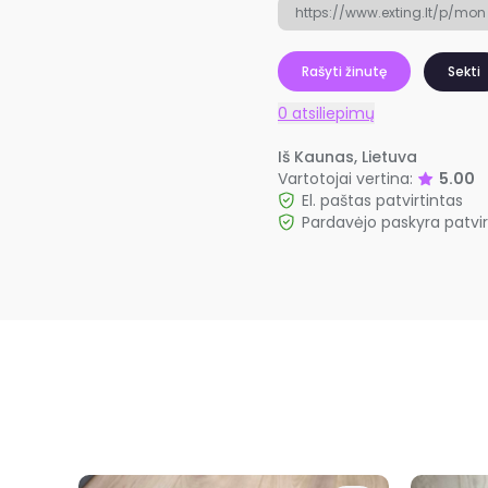
https://www.exting.lt/p/mon
Rašyti žinutę
Sekti
0 atsiliepimų
Iš Kaunas, Lietuva
Vartotojai vertina:
5.00
El. paštas patvirtintas
Pardavėjo paskyra patvir