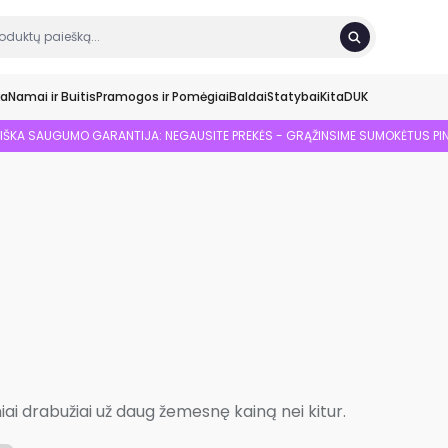
ka
Namai ir Buitis
Pramogos ir Pomėgiai
Baldai
Statybai
Kita
DUK
SIŠKA SAUGUMO GARANTIJA: NEGAUSITE PREKĖS - GRĄŽINSIME SUMOKĖTUS PI
iniai drabužiai už daug žemesnę kainą nei kitur.