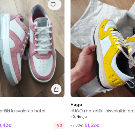
1
Hugo
iški laisvalaikio batai
HUGO moteriški laisvalaikio bat
40, Nauja
0,42€
81,52€
-5%
77,00€