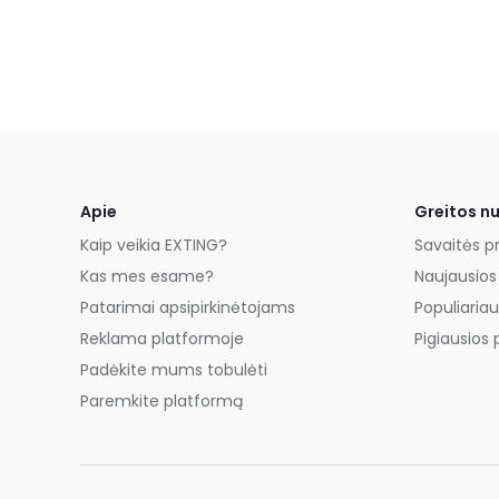
Apie
Greitos n
Kaip veikia EXTING?
Savaitės p
Kas mes esame?
Naujausios
Patarimai apsipirkinėtojams
Populiariau
Reklama platformoje
Pigiausios 
Padėkite mums tobulėti
Paremkite platformą