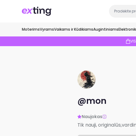
Moterims
Vyrams
Vaikams ir Kūdikiams
Augintiniams
Elektroni
VI
@mon
Naujokas
Tik nauji, originalūs,vard