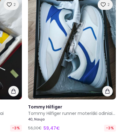
2
2
Tommy Hilfiger
ai
Tommy Hilfiger runner moteriški odiniai batai
40, Nauja
59,47€
-3%
56,00€
-3%