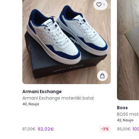
1
Armani Exchange
Armani Exchange moteriški batai
40, Nauja
Boss
BOSS moter
42, Nauja
92,02€
10
87,00€
-3%
95,00€