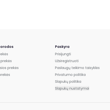
uorodos
Paskyra
rekės
Prisijungti
 prekės
Užsiregistruoti
sios prekės
Paslaugų teikimo taisyklės
prekės
Privatumo politika
Slapukų politika
Slapukų nustatymai