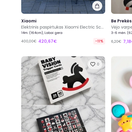
Xiaomi
Be Prekės
Elektrinis paspirtukas Xiaomi Electric Scooter 4 EU – naudotas
Vėjo varpe
14m. (164cm), Labai gera
3-6 mėn. (6
420,67€
400,00€
-11%
7,1
6,20€
0