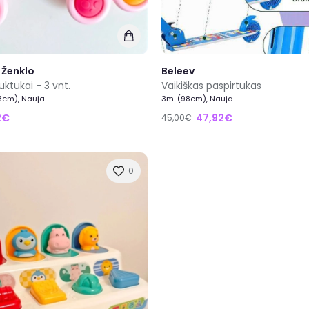
 Ženklo
Beleev
uktukai - 3 vnt.
Vaikiškas paspirtukas
8cm), Nauja
3m. (98cm), Nauja
2€
47,92€
45,00€
0