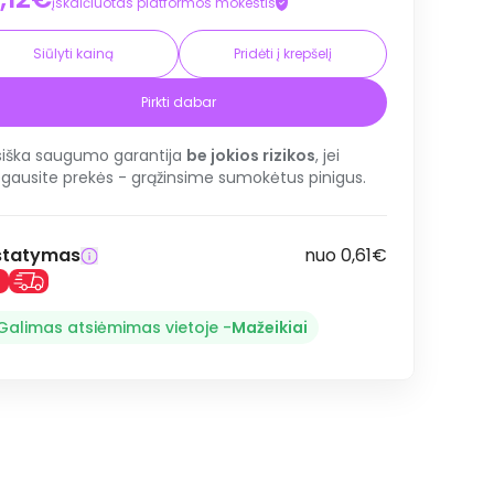
įskaičiuotas platformos mokestis
Siūlyti kainą
Pridėti į krepšelį
Pirkti dabar
siška saugumo garantija
be jokios rizikos
, jei
gausite prekės - grąžinsime sumokėtus pinigus.
statymas
nuo 0,61€
Galimas atsiėmimas vietoje -
Mažeikiai