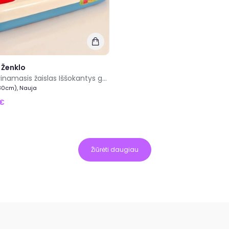
 Ženklo
Pop up lavinamasis žaislas Iššokantys gyvūnai
(80cm), Nauja
8€
Žiūrėti daugiau