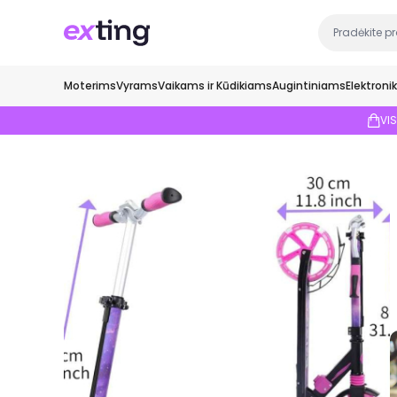
Moterims
Vyrams
Vaikams ir Kūdikiams
Augintiniams
Elektroni
VI