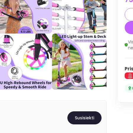
Vi
ne
Pri
Susisiekti