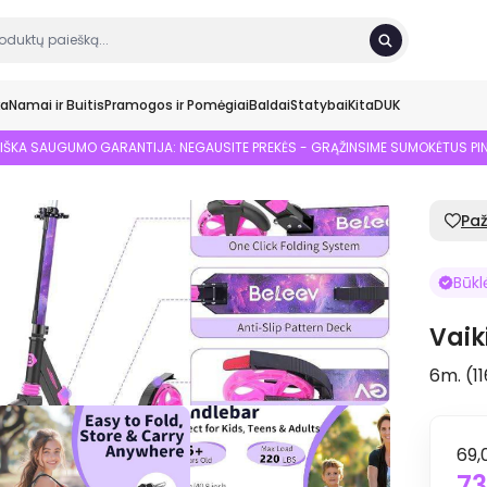
ka
Namai ir Buitis
Pramogos ir Pomėgiai
Baldai
Statybai
Kita
DUK
SIŠKA SAUGUMO GARANTIJA: NEGAUSITE PREKĖS - GRĄŽINSIME SUMOKĖTUS PI
Pa
Būkl
Vaik
6m. (1
69,
73