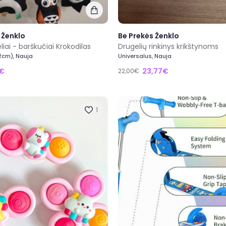
 Ženklo
Be Prekės Ženklo
liai - barškučiai Krokodilas
Drugelių rinkinys krikštynoms
2cm), Nauja
Universalus, Nauja
8€
23,77€
22,00€
1