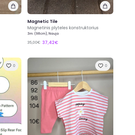
Magnetic Tile
Magnetinis plyteles konstruktorius
3m. (98cm), Nauja
37,42€
35,00€
0
0