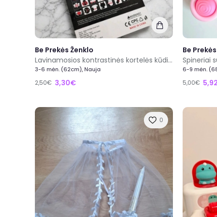
Be Prekės Ženklo
Be Prekės
Lavinamosios kontrastinės kortelės kūdikiams Baby Vision
Spineriai s
3-6 mėn. (62cm), Nauja
6-9 mėn. (6
3,30€
5,9
2,50€
5,00€
0