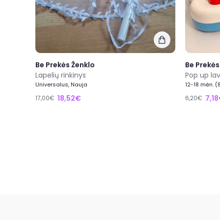
Be Prekės Ženklo
Be Prekės
Lapelių rinkinys
Universalus, Nauja
12-18 mėn. 
18,52€
7,1
17,00€
6,20€