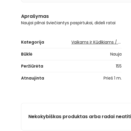
Aprašymas
Naujai pilnai šviečiantys paspirtukai, dideli ratai
Kategorija
Vaikams ir Kūdikiams / Judėjimo priemonės / Paspirtukai
Būklė
Nauja
Peržiūrėta
155
Atnaujinta
Prieš 1 m.
Nekokybiškas produktas arba radai neatit