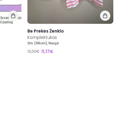
Be Prekės Ženklo
Komplektukas
3m. (98cm), Nauja
11,17€
10,00€