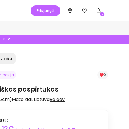
Prisijungti
0
NIGUS!
žymėti
ė nauja
0
iškas paspirtukas
16cm)
Mažeikiai, Lietuva
Beleev
00€
,12€