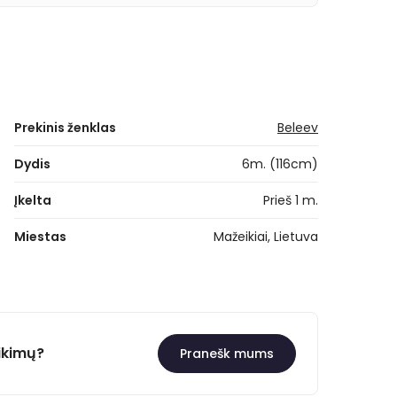
Prekinis ženklas
Beleev
Dydis
6m. (116cm)
Įkelta
Prieš 1 m.
Miestas
Mažeikiai, Lietuva
ikimų?
Pranešk mums