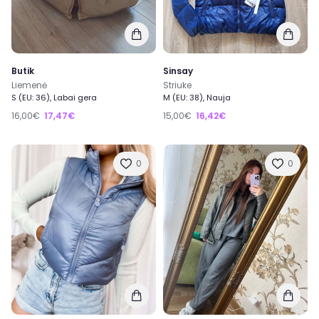
Butik
Sinsay
Liemenė
Striuke
S (EU: 36), Labai gera
M (EU: 38), Nauja
16,00€
17,47€
15,00€
16,42€
0
0