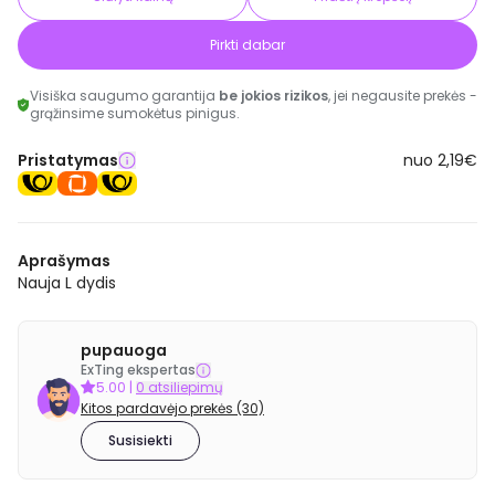
Pirkti dabar
Visiška saugumo garantija
be jokios rizikos
, jei negausite prekės -
grąžinsime sumokėtus pinigus.
Pristatymas
nuo 2,19€
Aprašymas
Nauja L dydis
pupauoga
ExTing ekspertas
5.00
|
0 atsiliepimų
Kitos pardavėjo prekės (30)
Susisiekti