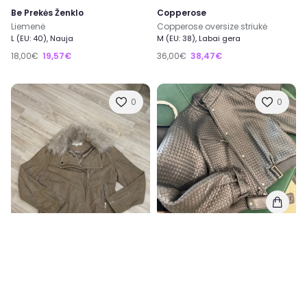
Be Prekės Ženklo
Copperose
Liemenė
Copperose oversize striukė
L (EU: 40), Nauja
M (EU: 38), Labai gera
18,00€
19,57€
36,00€
38,47€
0
0
Be Prekės Ženklo
Odinis bomberiukas
M (EU: 38), Nauja
White Label
Odinis švarkelis
L (EU: 40), Labai gera