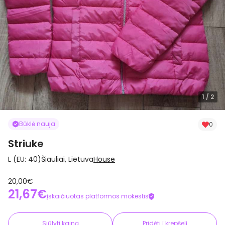
1
/ 2
Būklė nauja
0
Striuke
L (EU: 40)
Šiauliai, Lietuva
House
20,00€
21,67€
įskaičiuotas platformos mokestis
Siūlyti kainą
Pridėti į krepšelį