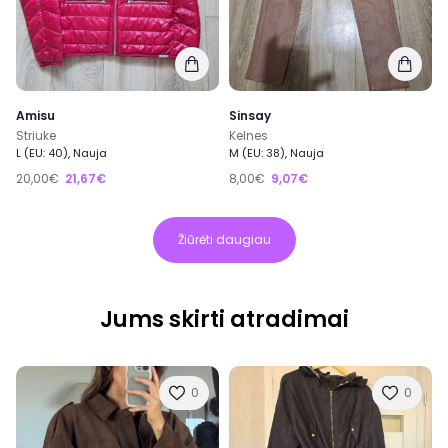
Amisu
Sinsay
Striuke
Kelnes
L (EU: 40), Nauja
M (EU: 38), Nauja
20,00€
21,67€
8,00€
9,07€
Žiūrėti daugiau
Jums skirti atradimai
0
0