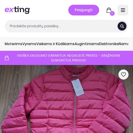
Prisijungti
Open 
0
Moterims
Vyrams
Vaikams ir Kūdikiams
Augintiniams
Elektronika
Namai ir
VISIŠKA SAUGUMO GARANTIJA: NEGAUSITE PREKĖS - GRĄŽINSIME
SUMOKĖTUS PINIGUS!