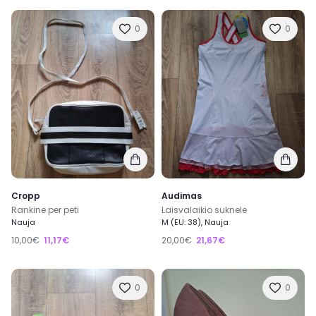
0
0
Cropp
Audimas
Rankine per peti
Laisvalaikio suknele
Nauja
M (EU: 38), Nauja
10,00€
11,17€
20,00€
21,67€
0
0