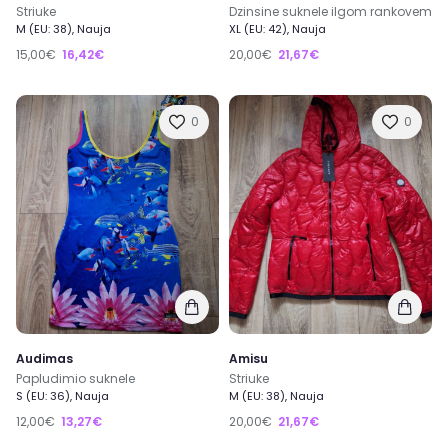
Striuke
Dzinsine suknele ilgom rankovem
M (EU: 38), Nauja
XL (EU: 42), Nauja
15,00€
16,42€
20,00€
21,67€
0
0
Audimas
Amisu
Papludimio suknele
Striuke
S (EU: 36), Nauja
M (EU: 38), Nauja
12,00€
13,27€
20,00€
21,67€