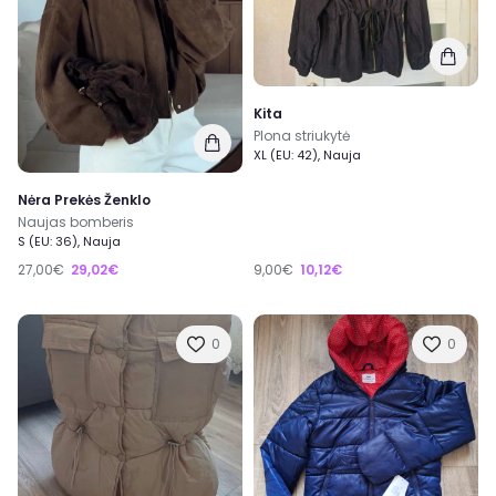
Kita
Plona striukytė
XL (EU: 42), Nauja
Nėra Prekės Ženklo
Naujas bomberis
S (EU: 36), Nauja
27,00€
29,02€
9,00€
10,12€
0
0