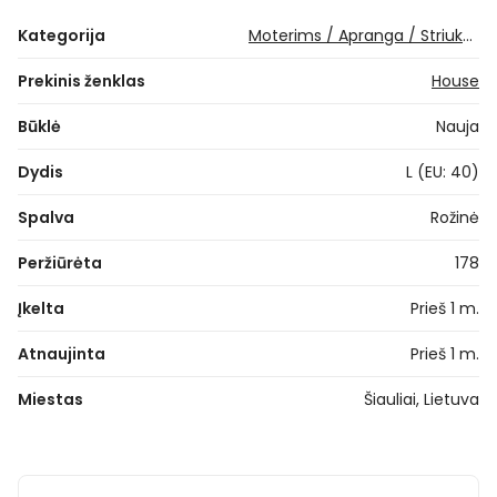
Kategorija
Moterims / Apranga / Striukės ir paltai / Kita
Prekinis ženklas
House
Būklė
Nauja
Dydis
L (EU: 40)
Spalva
Rožinė
Peržiūrėta
178
Įkelta
Prieš 1 m.
Atnaujinta
Prieš 1 m.
Miestas
Šiauliai, Lietuva