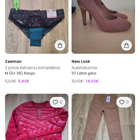
Zeeman
New Look
2 poros kelnaiciu komplektas
Aukstakulniai
M (EU: 38), Nauja
37, Labai gera
5,00€
5,92€
13,00€
14,32€
0
0