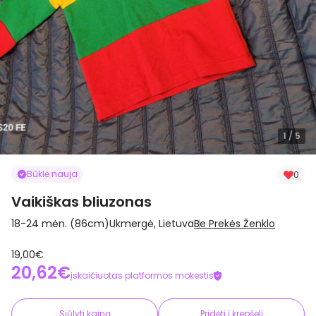
1
/ 5
Būklė nauja
0
Vaikiškas bliuzonas
18-24 mėn. (86cm)
Ukmergė, Lietuva
Be Prekės Ženklo
19,00€
20,62€
įskaičiuotas platformos mokestis
Siūlyti kainą
Pridėti į krepšelį