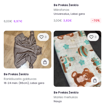
Be Prekės Ženklo
Mikrofonas
Universalus, Labai gera
3,00€
3,82€
-70%
6,00€
6,97€
0
0
Be Prekės Ženklo
Rankšluostis gobtuvas
18-24 mėn. (86cm), Labai gera
Be Prekės Ženklo
Marlės merliukas
Nauja