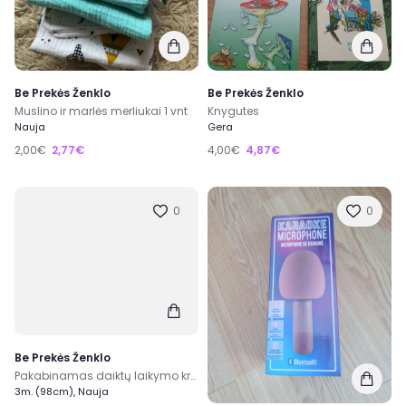
Be Prekės Ženklo
Be Prekės Ženklo
Muslino ir marlės merliukai 1 vnt
Knygutes
Nauja
Gera
2,00€
2,77€
4,00€
4,87€
0
0
Be Prekės Ženklo
Pakabinamas daiktų laikymo krepšys
3m. (98cm), Nauja