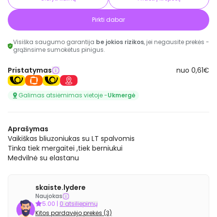
Pirkti dabar
Visiška saugumo garantija
be jokios rizikos
, jei negausite prekės -
grąžinsime sumokėtus pinigus.
Pristatymas
nuo 0,61€
Galimas atsiėmimas vietoje -
Ukmergė
Aprašymas
Vaikiškas bliuzoniukas su LT spalvomis
Tinka tiek mergaitei ,tiek berniukui
Medvilnė su elastanu
skaiste.lydere
Naujokas
5.00
|
0 atsiliepimų
Kitos pardavėjo prekės (3)