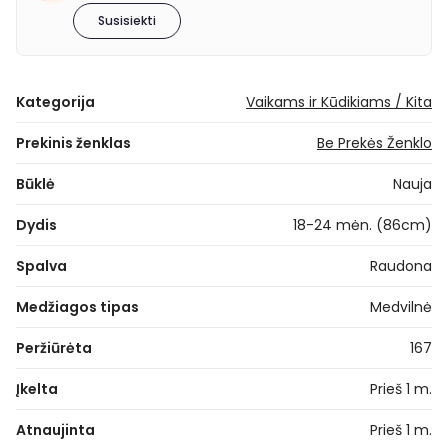
Susisiekti
Kategorija
Vaikams ir Kūdikiams / Kita
Prekinis ženklas
Be Prekės Ženklo
Būklė
Nauja
Dydis
18-24 mėn. (86cm)
Spalva
Raudona
Medžiagos tipas
Medvilnė
Peržiūrėta
167
Įkelta
Prieš 1 m.
Atnaujinta
Prieš 1 m.