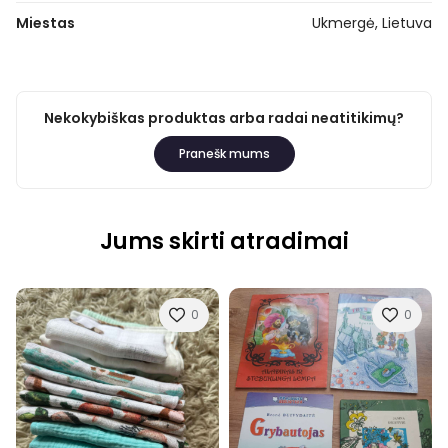
Miestas
Ukmergė, Lietuva
Nekokybiškas produktas arba radai neatitikimų?
Pranešk mums
Jums skirti atradimai
0
0