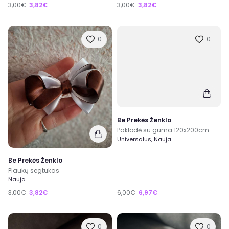
3,00€
3,82€
3,00€
3,82€
0
0
Be Prekės Ženklo
Paklodė su guma 120x200cm
Universalus, Nauja
Be Prekės Ženklo
Plaukų segtukas
Nauja
3,00€
3,82€
6,00€
6,97€
0
0