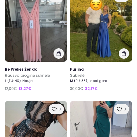
Be Prekės Ženklo
Purlina
Rausva proginė suknelė
Suknelė
L (EU: 40), Nauja
M (EU: 38), Labai gera
12,00€
13,27€
30,00€
32,17€
0
0