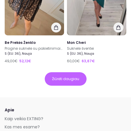
Be Prekės Ženklo
Mon Cheri
Proginė suknelė su pakietinimais krūtinės srityje
Suknelė šventei
S (EU: 36), Nauja
S (EU: 36), Nauja
49,00€
52,12€
60,00€
63,67€
Žiūrėti daugiau
Apie
Kaip veikia EXTING?
Kas mes esame?