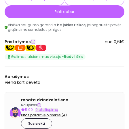
Pirkti dabar
Visiška saugumo garantija
be jokios rizikos
, jei negausite prekės -
grąžinsime sumokėtus pinigus.
Pristatymas
nuo 0,61€
Galimas atsiėmimas vietoje -
Radviliškis
Aprašymas
Viena kart deveta
renata.dzindzeletiene
Naujokas
5.00
|
0 atsiliepimų
Kitos pardavėjo prekės (4)
Susisiekti