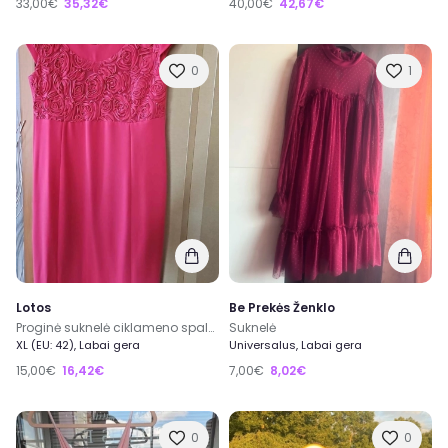
33,00€
35,32€
40,00€
42,67€
0
1
Lotos
Be Prekės Ženklo
Proginė suknelė ciklameno spalvos
Suknelė
XL (EU: 42), Labai gera
Universalus, Labai gera
15,00€
16,42€
7,00€
8,02€
0
0