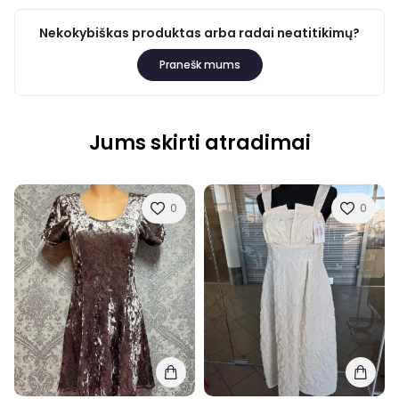
Nekokybiškas produktas arba radai neatitikimų?
Pranešk mums
Jums skirti atradimai
0
0