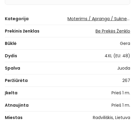
Kategorija
Moterims / Apranga / Suknelės / Proginės suknelės
Prekinis ženklas
Be Prekės Ženklo
Būklė
Gera
Dydis
4XL (EU: 48)
Spalva
Juoda
Peržiūrėta
267
Įkelta
Prieš 1 m.
Atnaujinta
Prieš 1 m.
Miestas
Radviliškis, Lietuva