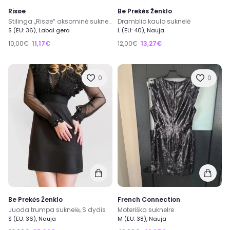
Risøe
Be Prekės Ženklo
Stilinga ,,Risøe“ aksominė suknelė su atvira nugara
Dramblio kaulo suknelė
S (EU: 36), Labai gera
L (EU: 40), Nauja
10,00€
11,17€
12,00€
13,27€
0
0
Be Prekės Ženklo
French Connection
Juoda trumpa suknelė, S dydis
Moteriška suknelre
S (EU: 36), Nauja
M (EU: 38), Nauja