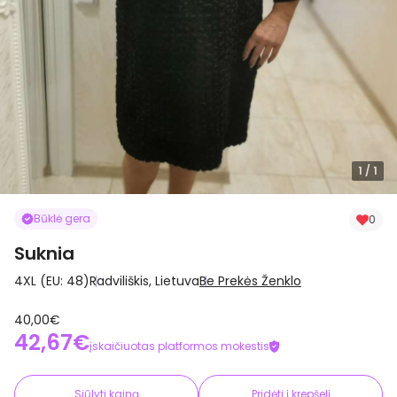
1
/ 1
Būklė gera
0
Suknia
4XL (EU: 48)
Radviliškis, Lietuva
Be Prekės Ženklo
40,00€
42,67€
įskaičiuotas platformos mokestis
Siūlyti kainą
Pridėti į krepšelį