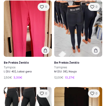
0
0
Be Prekės Ženklo
Be Prekės Ženklo
Tympos
Tampres
L (EU: 40), Labai gera
M (EU: 38), Nauja
2,50€
3,30€
12,00€
13,27€
0
0