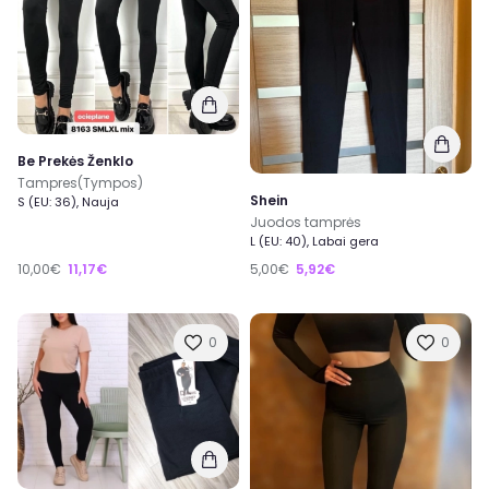
Be Prekės Ženklo
Tampres(Tympos)
Shein
S (EU: 36), Nauja
Juodos tamprės
L (EU: 40), Labai gera
10,00€
11,17€
5,00€
5,92€
0
0