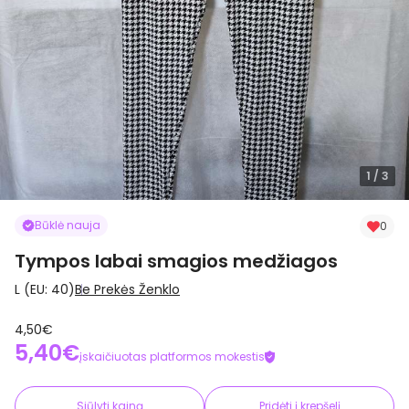
1
/ 3
Būklė nauja
0
Tympos labai smagios medžiagos
L (EU: 40)
Be Prekės Ženklo
4,50€
5,40€
įskaičiuotas platformos mokestis
Siūlyti kainą
Pridėti į krepšelį