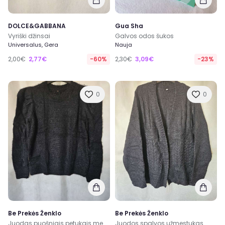
DOLCE&GABBANA
Gua Sha
Vyriški džinsai
Galvos odos šukos
Universalus, Gera
Nauja
2,00€
2,77€
-60%
2,30€
3,09€
-23%
0
0
Be Prekės Ženklo
Be Prekės Ženklo
Juodas puošniais petukais megztukas
Juodos spalvos užmestukas