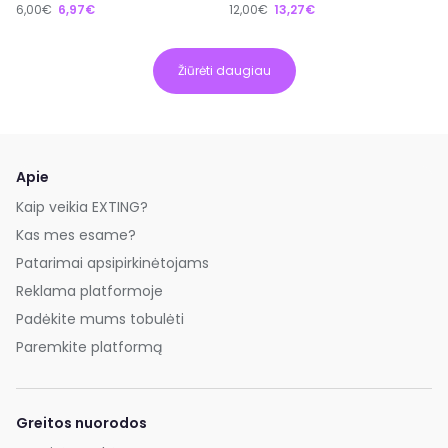
6,00€
6,97€
12,00€
13,27€
Žiūrėti daugiau
Apie
Kaip veikia EXTING?
Kas mes esame?
Patarimai apsipirkinėtojams
Reklama platformoje
Padėkite mums tobulėti
Paremkite platformą
Greitos nuorodos