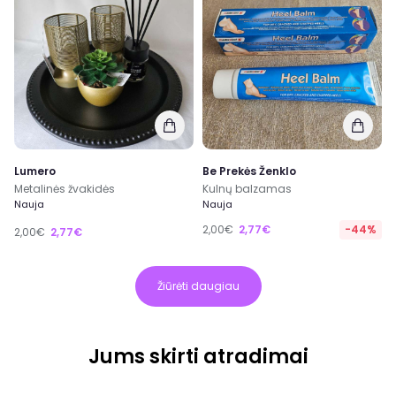
Lumero
Be Prekės Ženklo
Metalinės žvakidės
Kulnų balzamas
Nauja
Nauja
2,00€
2,77€
-44%
2,00€
2,77€
Žiūrėti daugiau
Jums skirti atradimai