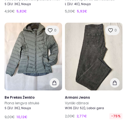
S (EU: 36), Nauja
L (EU: 40), Nauja
4,90€
5,82€
5,00€
5,92€
0
0
Be Prekės Ženklo
Armani Jeans
Plona lengva striukė
Vyriški džinsai
S (EU: 36), Nauja
W36 (EU: 52), Labai gera
2,00€
2,77€
-75%
9,00€
10,12€