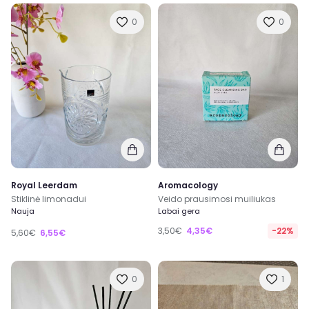
0
0
Royal Leerdam
Aromacology
Stiklinė limonadui
Veido prausimosi muiliukas
Nauja
Labai gera
3,50€
4,35€
-22%
5,60€
6,55€
0
1