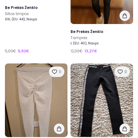
Be Prekės Ženklo
Šiltos timpos
XXL (EU: 44), Nauja
Be Prekės Ženklo
Tampres
L (EU: 40), Nauja
5,00€
5,92€
12,00€
13,27€
0
0