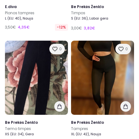
E.diva
Be Prekės Ženklo
Plonos tampres
Timpos
L (EU: 40), Nauja
S (EU: 36), Labai gera
3,50€
4,35€
-12%
3,00€
3,82€
0
0
Be Prekės Ženklo
Be Prekės Ženklo
Termo timpės
Tampres
XS (EU: 34), Gera
XL (EU: 42), Nauja