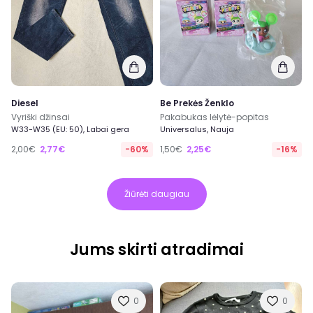
Diesel
Be Prekės Ženklo
Vyriški džinsai
Pakabukas lėlytė-popitas
W33-W35 (EU: 50), Labai gera
Universalus, Nauja
2,00€
2,77€
-60%
1,50€
2,25€
-16%
Žiūrėti daugiau
Jums skirti atradimai
0
0