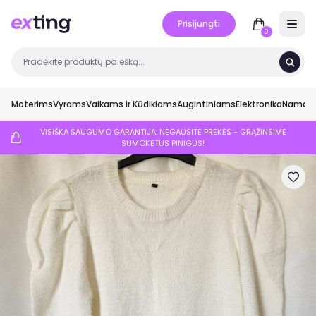
Prisijungti
Open 
0
Moterims
Vyrams
Vaikams ir Kūdikiams
Augintiniams
Elektronika
Namai ir
VISIŠKA SAUGUMO GARANTIJA: NEGAUSITE PREKĖS - GRĄŽINSIME
SUMOKĖTUS PINIGUS!