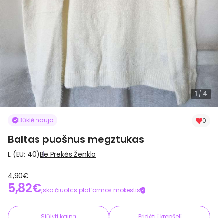
1
/ 4
Būklė nauja
0
Baltas puošnus megztukas
L (EU: 40)
Be Prekės Ženklo
4,90€
5,82€
įskaičiuotas platformos mokestis
Siūlyti kainą
Pridėti į krepšelį