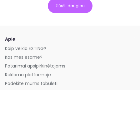
Žiūrėti daugiau
Apie
Kaip veikia EXTING?
Kas mes esame?
Patarimai apsipirkinėtojams
Reklama platformoje
Padėkite mums tobulėti
Paremkite platformą
Greitos nuorodos
Savaitės prekės
Naujausios prekės