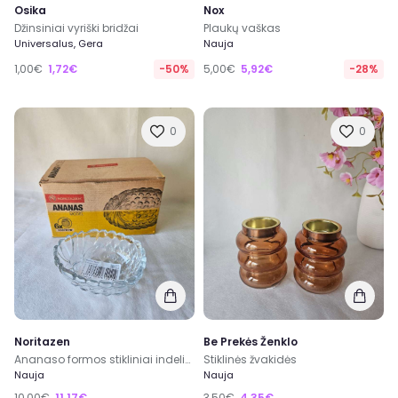
Osika
Nox
Džinsiniai vyriški bridžai
Plaukų vaškas
Universalus, Gera
Nauja
1,00€
1,72€
-50%
5,00€
5,92€
-28%
0
0
Noritazen
Be Prekės Ženklo
Ananaso formos stikliniai indeliai
Stiklinės žvakidės
Nauja
Nauja
10,00€
11,17€
3,50€
4,35€