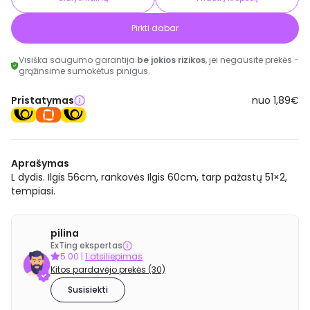
Pirkti dabar
Visiška saugumo garantija
be jokios rizikos
, jei negausite prekės -
grąžinsime sumokėtus pinigus.
Pristatymas
nuo 1,89€
Aprašymas
L dydis. Ilgis 56cm, rankovės Ilgis 60cm, tarp pažastų 51×2,
tempiasi.
pilina
ExTing ekspertas
5.00
|
1 atsiliepimas
Kitos pardavėjo prekės (30)
Susisiekti