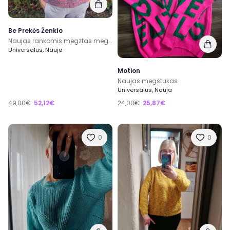
Be Prekės Ženklo
Naujas rankomis megztas megztinis
Universalus, Nauja
Motion
Naujas megstukas
Universalus, Nauja
49,00€
52,12€
24,00€
25,87€
0
0