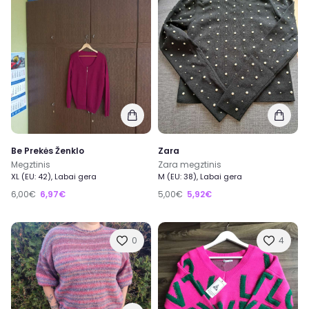
Be Prekės Ženklo
Zara
Megztinis
Zara megztinis
XL (EU: 42), Labai gera
M (EU: 38), Labai gera
6,00€
6,97€
5,00€
5,92€
0
4