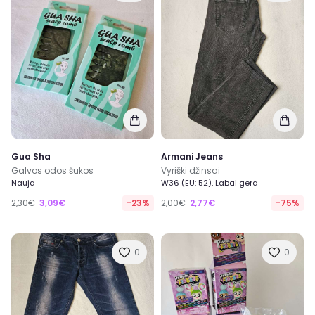
Gua Sha
Armani Jeans
Galvos odos šukos
Vyriški džinsai
Nauja
W36 (EU: 52), Labai gera
2,30€
3,09€
-23%
2,00€
2,77€
-75%
0
0