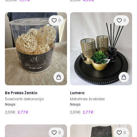
0
0
Be Prekės Ženklo
Lumero
Šviečianti dekoracija
Metalinės žvakidės
Nauja
Nauja
2,00€
2,77€
2,00€
2,77€
0
0