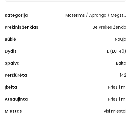
Kategorija
Moterims / Apranga / Megztiniai / Paprasti megztiniai
Prekinis ženklas
Be Prekės Ženklo
Būklė
Nauja
Dydis
L (EU: 40)
Spalva
Balta
Peržiūrėta
142
Įkelta
Prieš 1 m.
Atnaujinta
Prieš 1 m.
Miestas
Visi miestai