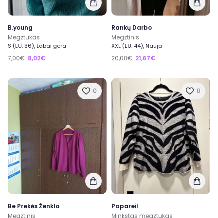
B.young
Rankų Darbo
Megztukas
Megztinis
S (EU: 36), Labai gera
XXL (EU: 44), Nauja
7,00€
8,02€
20,00€
21,67€
0
0
Be Prekės Ženklo
Papareil
Megztinis
Minkstas megztukas