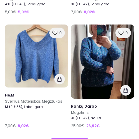
4XL (EU: 48), Labai gera
XL (EU: 42), Labai gera
5,00€
5,92€
7,00€
8,02€
0
0
H&M
Svelnus Moteriskas Megztukas
Rankų Darbo
M (EU: 38), Labai gera
Megztinis
XL (EU: 42), Nauja
7,00€
8,02€
25,00€
26,92€