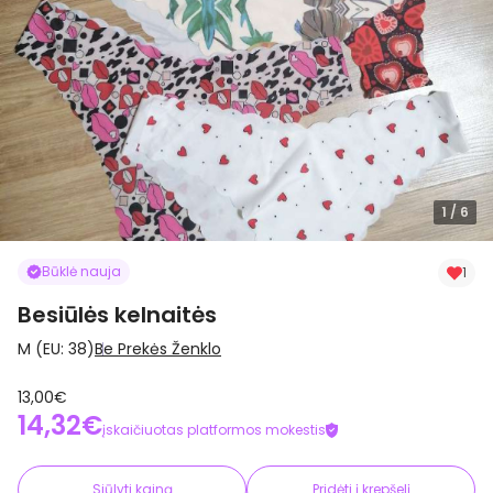
1
/ 6
Būklė nauja
1
Besiūlės kelnaitės
M (EU: 38)
Be Prekės Ženklo
13,00€
14,32€
įskaičiuotas platformos mokestis
Siūlyti kainą
Pridėti į krepšelį