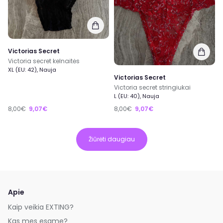
Victorias Secret
Victoria secret kelnaitės
XL (EU: 42), Nauja
Victorias Secret
Victoria secret stringiukai
L (EU: 40), Nauja
8,00€
9,07€
8,00€
9,07€
Žiūrėti daugiau
Apie
Kaip veikia EXTING?
Kas mes esame?