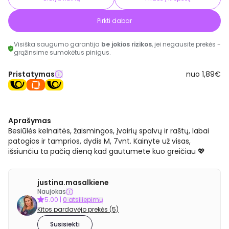
Pirkti dabar
Visiška saugumo garantija
be jokios rizikos
, jei negausite prekės -
grąžinsime sumokėtus pinigus.
Pristatymas
nuo 1,89€
Aprašymas
Besiūlės kelnaitės, žaismingos, įvairių spalvų ir raštų, labai
patogios ir tamprios, dydis M, 7vnt. Kainyte už visas,
išsiunčiu ta pačią dieną kad gautumete kuo greičiau 💖
justina.masalkiene
Naujokas
5.00
|
0 atsiliepimų
Kitos pardavėjo prekės (5)
Susisiekti