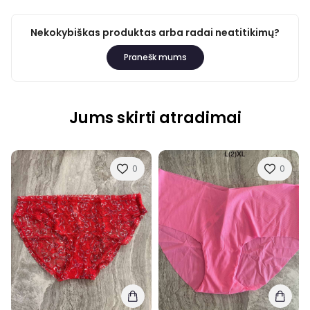
Nekokybiškas produktas arba radai neatitikimų?
Pranešk mums
Jums skirti atradimai
0
0