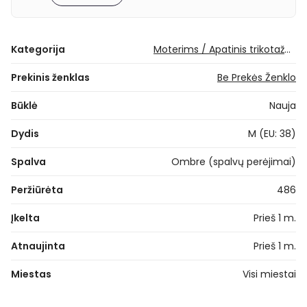
Kategorija
Moterims / Apatinis trikotažas / Kelnaitės
Prekinis ženklas
Be Prekės Ženklo
Būklė
Nauja
Dydis
M (EU: 38)
Spalva
Ombre (spalvų perėjimai)
Peržiūrėta
486
Įkelta
Prieš 1 m.
Atnaujinta
Prieš 1 m.
Miestas
Visi miestai