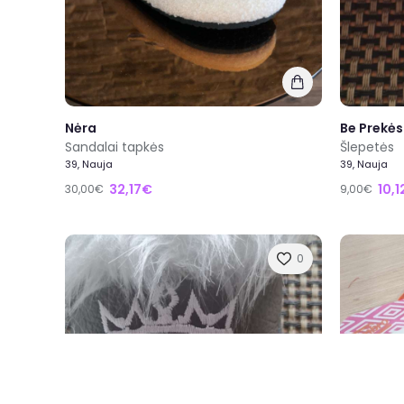
Nėra
Be Prekės
Sandalai tapkės
Šlepetės
39, Nauja
39, Nauja
32,17€
10,
30,00€
9,00€
0