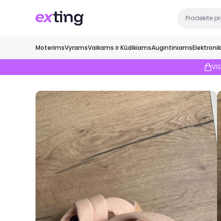
Moterims
Vyrams
Vaikams ir Kūdikiams
Augintiniams
Elektroni
VI