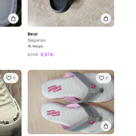
Bear
Šlepetės
41, Nauja
9,07€
8,00€
0
0