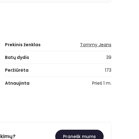
Prekinis ženklas
Tommy Jeans
Batų dydis
39
Peržiūrėta
173
Atnaujinta
Prieš 1 m.
ikimų?
Pranešk mums