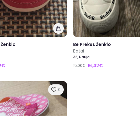
 Ženklo
Be Prekės Ženklo
Batai
38, Nauja
12€
16,42€
15,00€
0