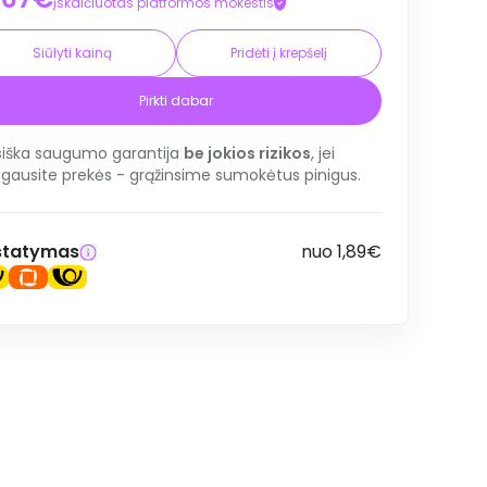
įskaičiuotas platformos mokestis
Siūlyti kainą
Pridėti į krepšelį
Pirkti dabar
siška saugumo garantija
be jokios rizikos
, jei
gausite prekės - grąžinsime sumokėtus pinigus.
statymas
nuo 1,89€