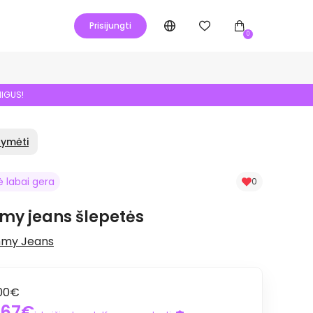
Prisijungti
0
NIGUS!
žymėti
ė labai gera
0
y jeans šlepetės
my Jeans
00€
,67€