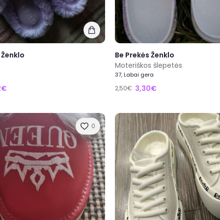
 Ženklo
Be Prekės Ženklo
Moteriškos šlepetės
37, Labai gera
2€
3,30€
2,50€
0