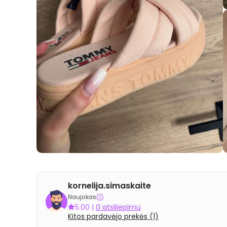
kornelija.simaskaite
Naujokas
5.00
|
0 atsiliepimų
Kitos pardavėjo prekės (1)