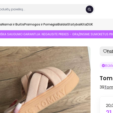
ka
Namai ir Buitis
Pramogos ir Pomėgiai
Baldai
Statybai
Kita
DUK
SIŠKA SAUGUMO GARANTIJA: NEGAUSITE PREKĖS - GRĄŽINSIME SUMOKĖTUS PI
Pa
Būkl
Tomm
39
Tom
20,
21