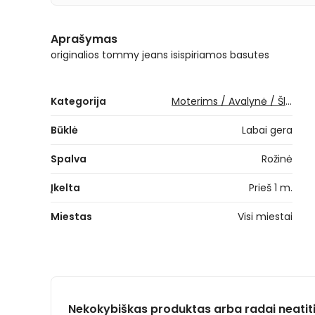
Aprašymas
originalios tommy jeans isispiriamos basutes
Kategorija
Moterims / Avalynė / Šlepetės
Būklė
Labai gera
Spalva
Rožinė
Įkelta
Prieš 1 m.
Miestas
Visi miestai
Nekokybiškas produktas arba radai neatit