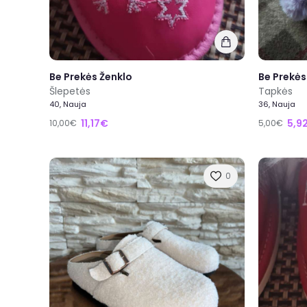
Be Prekės Ženklo
Be Prekės
Šlepetės
Tapkės
40, Nauja
36, Nauja
11,17€
5,9
10,00€
5,00€
0