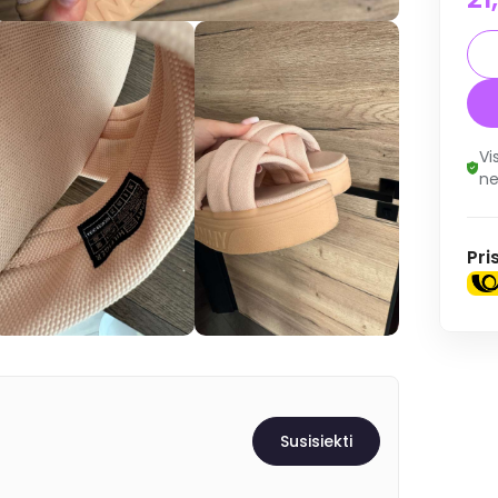
Vi
ne
Pri
Susisiekti