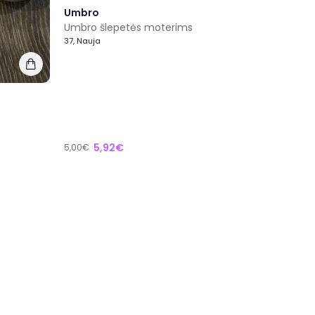
Umbro
Umbro šlepetės moterims
37, Nauja
5,92€
5,00€