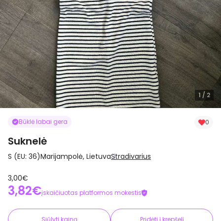
1
/ 2
Būklė labai gera
0
Suknelė
S (EU: 36)
Marijampolė, Lietuva
Stradivarius
3,00€
3,82€
įskaičiuotas platformos mokestis
Siūlyti kainą
Pridėti į krepšelį