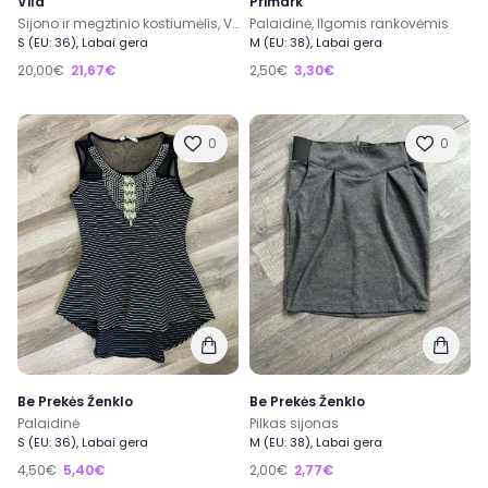
Vila
Primark
Sijono ir megztinio kostiumėlis, Vila
Palaidinė, Ilgomis rankovėmis
S (EU: 36), Labai gera
M (EU: 38), Labai gera
20,00€
21,67€
2,50€
3,30€
0
0
Be Prekės Ženklo
Be Prekės Ženklo
Palaidinė
Pilkas sijonas
S (EU: 36), Labai gera
M (EU: 38), Labai gera
4,50€
5,40€
2,00€
2,77€