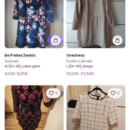
Be Prekės Ženklo
Onedress
Suknelė
Puošni suknelė
M (EU: 38), Labai gera
L (EU: 40), Nauja
8,00€
9,07€
35,00€
37,42€
0
0