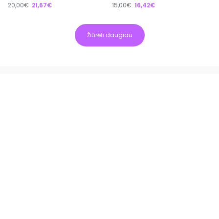
20,00€
21,67€
15,00€
16,42€
Žiūrėti daugiau
Apie
Kaip veikia EXTING?
Kas mes esame?
Patarimai apsipirkinėtojams
Reklama platformoje
Padėkite mums tobulėti
Paremkite platformą
Greitos nuorodos