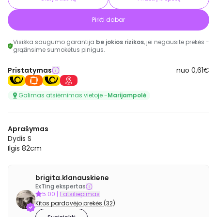
Pirkti dabar
Visiška saugumo garantija
be jokios rizikos
, jei negausite prekės -
grąžinsime sumokėtus pinigus.
Pristatymas
nuo 0,61€
Galimas atsiėmimas vietoje -
Marijampolė
Aprašymas
Dydis S
Ilgis 82cm
brigita.klanauskiene
ExTing ekspertas
5.00
|
1 atsiliepimas
Kitos pardavėjo prekės (32)