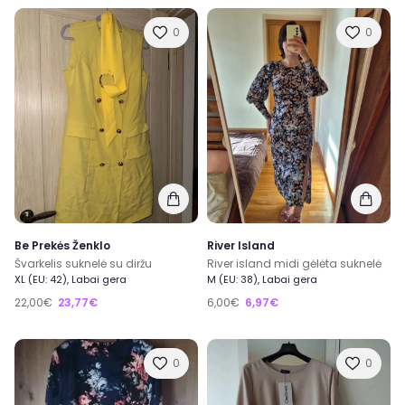
0
0
Be Prekės Ženklo
River Island
Švarkelis suknelė su diržu
River island midi gėlėta suknelė
XL (EU: 42), Labai gera
M (EU: 38), Labai gera
22,00€
23,77€
6,00€
6,97€
0
0