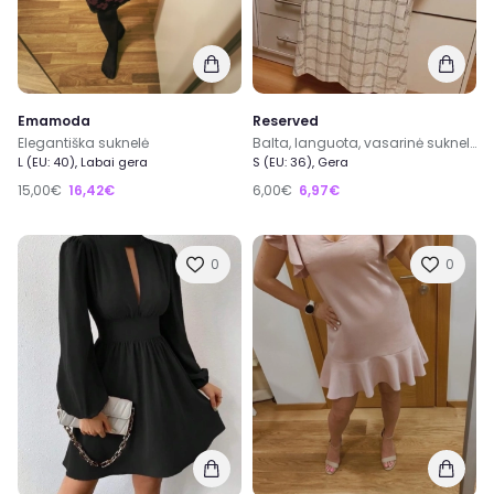
Emamoda
Reserved
Elegantiška suknelė
Balta, languota, vasarinė suknelė
L (EU: 40), Labai gera
S (EU: 36), Gera
15,00€
16,42€
6,00€
6,97€
0
0