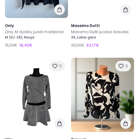
Only
Massimo Dutti
Only, M dydžio, juodi marškiniai
Massimo Dutti juodos basutės
M (EU: 38), Nauja
39, Labai gera
15,00€
16,42€
30,00€
32,17€
0
0