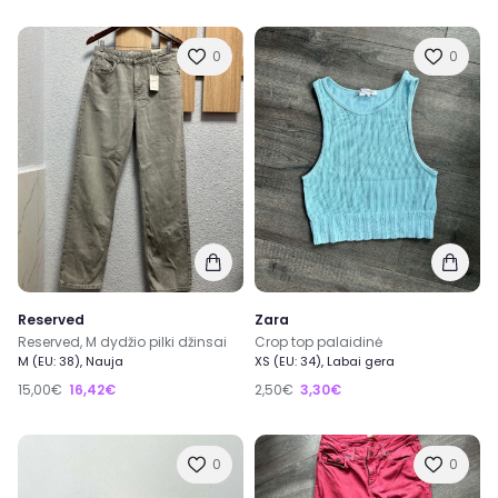
0
0
Reserved
Zara
Reserved, M dydžio pilki džinsai
Crop top palaidinė
M (EU: 38), Nauja
XS (EU: 34), Labai gera
15,00€
16,42€
2,50€
3,30€
0
0