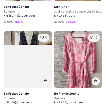
Be Prekės Ženklo
Mon Cheri
Suknelė
Švelniai rožinė suknelė dailiomis rankovėmis
XXL (EU: 44), Labai gera
M (EU: 38), Gera
10,00€
11,17€
23,00€
24,82€
0
0
Be Prekės Ženklo
Be Prekės Ženklo
Suknele
Suknele
L (EU: 40), Labai gera
M (EU: 38), Labai gera