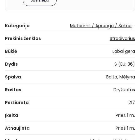
Susisiekti
Kategorija
Moterims / Apranga / Suknelės / Vidutinio ilgio suknelės
Prekinis ženklas
Stradivarius
Būklė
Labai gera
Dydis
S (EU: 36)
Spalva
Balta, Mėlyna
Raštas
Dryžuotas
Peržiūrėta
217
Įkelta
Prieš 1 m.
Atnaujinta
Prieš 1 m.