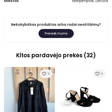
Miestas
Marijampolė, Lietuva
Nekokybiškas produktas arba radai neatitikimų?
Pranešk mums
Kitos pardavėjo prekės (32)
0
0