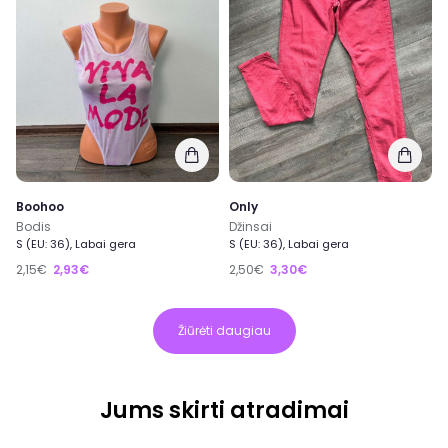
Boohoo
Only
Bodis
Džinsai
S (EU: 36), Labai gera
S (EU: 36), Labai gera
2,15€
2,93€
2,50€
3,30€
Žiūrėti daugiau
Jums skirti atradimai