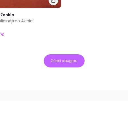
 Ženklo
slidinėjimo Akiniai
7€
Žiūrėti daugiau
uorodos
Paskyra
rekės
Prisijungti
 prekės
Užsiregistruoti