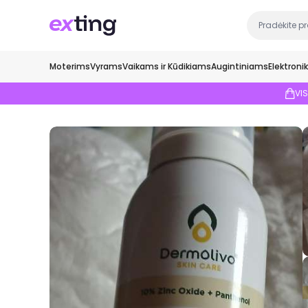
Moterims
Vyrams
Vaikams ir Kūdikiams
Augintiniams
Elektroni
VI