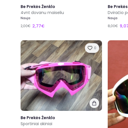
Be Prekės Ženklo
Be Prekės
4vnt dovanu maiseliu
Dviračio p
Nauja
Nauja
2,77€
9,0
2,00€
8,00€
0
Be Prekės Ženklo
Sportiniai akiniai