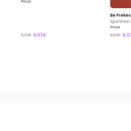
Nauja
Be Prekės
Sportiniai 
Nauja
9,07€
9,0
8,00€
8,00€
Apie
Greitos n
Kaip veikia EXTING?
Savaitės p
Kas mes esame?
Naujausios