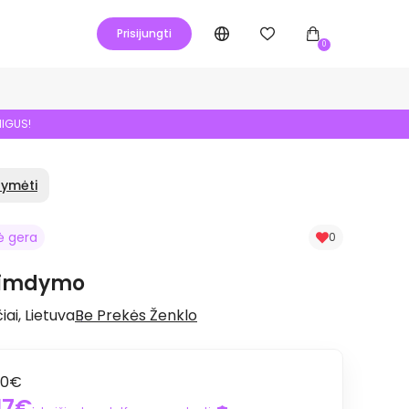
Prisijungti
0
NIGUS!
žymėti
ė gera
0
gimdymo
ai, Lietuva
Be Prekės Ženklo
00€
,17€