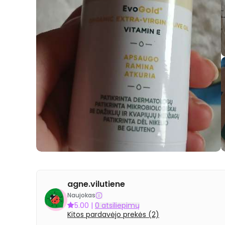
agne.vilutiene
Naujokas
5.00
|
0 atsiliepimų
Kitos pardavėjo prekės (2)