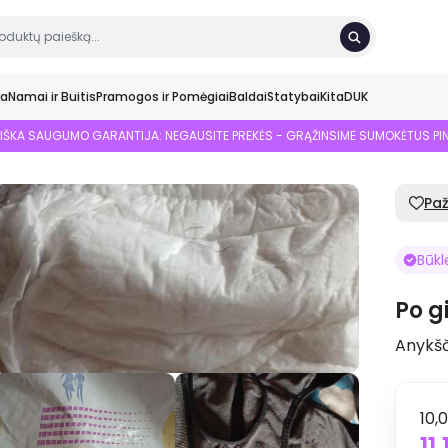
ka
Namai ir Buitis
Pramogos ir Pomėgiai
Baldai
Statybai
Kita
DUK
SIŠKA SAUGUMO GARANTIJA: NEGAUSITE PREKĖS - GRĄŽINSIME SUMOKĖTUS PI
Pa
Būkl
Po 
Anykšči
10,
11