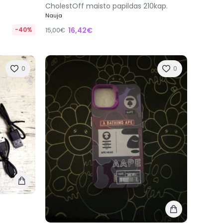
CholestOff maisto papildas 210kap.
Nauja
-40%
16,42€
15,00€
0
0