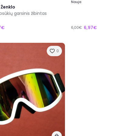
Nauja
 Ženklo
osūkių garsinis žibintas
7€
6,97€
6,00€
0