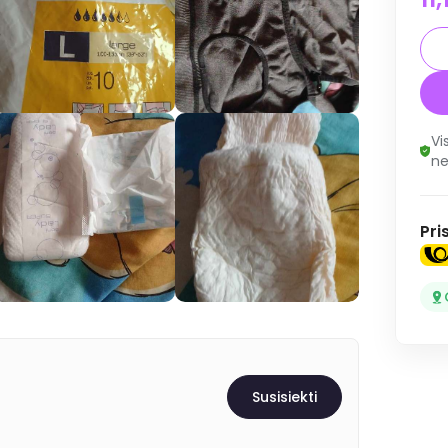
Vi
ne
Pri
Susisiekti