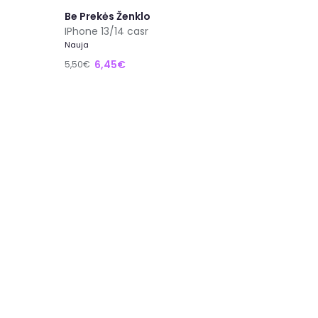
Be Prekės Ženklo
IPhone 13/14 casr
Nauja
6,45€
5,50€