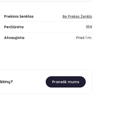
Prekinis ženklas
Be Prekės Ženklo
Peržiūrėta
359
Atnaujinta
Prieš 1 m.
ikimų?
Pranešk mums