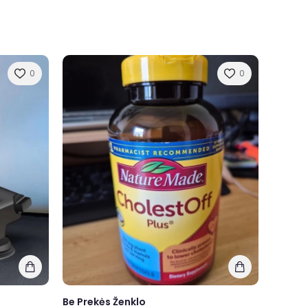
0
0
Be Prekės Ženklo