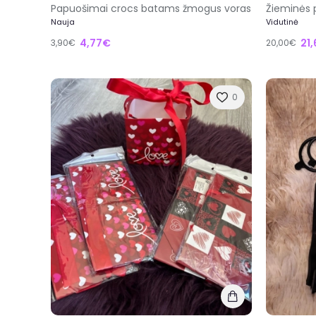
Papuošimai crocs batams žmogus voras
Žieminės
Nauja
Vidutinė
4,77€
21
3,90€
20,00€
0