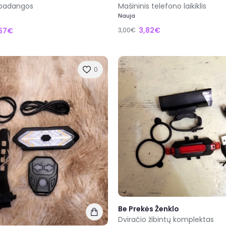
 padangos
Mašininis telefono laikiklis
Nauja
3,82€
,67€
3,00€
0
Be Prekės Ženklo
Dviračio žibintų komplektas