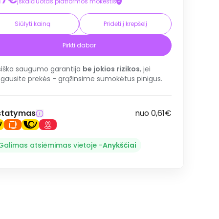
įskaičiuotas platformos mokestis
Siūlyti kainą
Pridėti į krepšelį
Pirkti dabar
siška saugumo garantija
be jokios rizikos
, jei
gausite prekės - grąžinsime sumokėtus pinigus.
statymas
nuo 0,61€
Galimas atsiėmimas vietoje -
Anykščiai