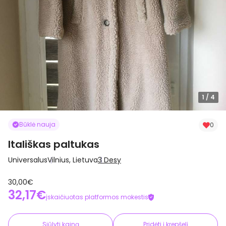
1
/ 4
Būklė nauja
0
Itališkas paltukas
Universalus
Vilnius, Lietuva
3 Desy
30,00€
32,17€
įskaičiuotas platformos mokestis
Siūlyti kainą
Pridėti į krepšelį