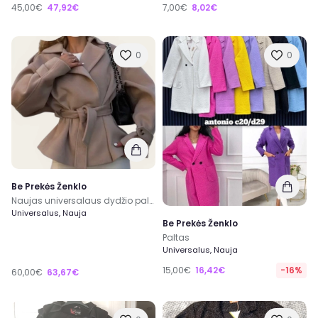
45,00€
47,92€
7,00€
8,02€
0
0
Be Prekės Ženklo
Naujas universalaus dydžio paltukas
Universalus, Nauja
Be Prekės Ženklo
Paltas
Universalus, Nauja
15,00€
16,42€
-16%
60,00€
63,67€