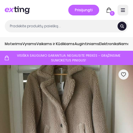
Prisijungti
Open 
0
Moterims
Vyrams
Vaikams ir Kūdikiams
Augintiniams
Elektronika
Namai ir
VISIŠKA SAUGUMO GARANTIJA: NEGAUSITE PREKĖS - GRĄŽINSIME
SUMOKĖTUS PINIGUS!