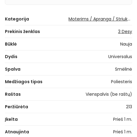
Kategorija
Moterims / Apranga / Striukės ir paltai / Paltai
Prekinis ženklas
3 Desy
Būklė
Nauja
Dydis
Universalus
Spalva
Smėlinė
Medžiagos tipas
Poliesteris
Raštas
Vienspalvis (be raštų)
Peržiūrėta
213
Įkelta
Prieš 1 m.
Atnaujinta
Prieš 1 m.