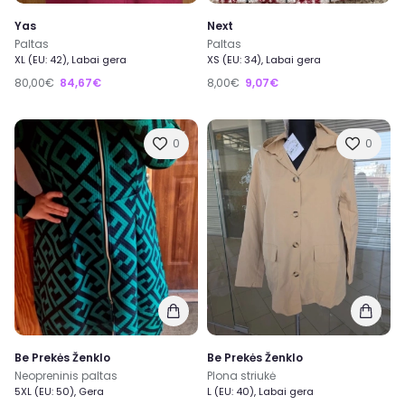
Yas
Next
Paltas
Paltas
XL (EU: 42), Labai gera
XS (EU: 34), Labai gera
80,00€
84,67€
8,00€
9,07€
0
0
Be Prekės Ženklo
Be Prekės Ženklo
Neopreninis paltas
Plona striukė
5XL (EU: 50), Gera
L (EU: 40), Labai gera