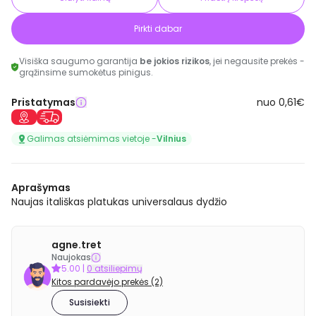
Pirkti dabar
Visiška saugumo garantija
be jokios rizikos
, jei negausite prekės -
grąžinsime sumokėtus pinigus.
Pristatymas
nuo 0,61€
Galimas atsiėmimas vietoje -
Vilnius
Aprašymas
Naujas itališkas platukas universalaus dydžio
agne.tret
Naujokas
5.00
|
0 atsiliepimų
Kitos pardavėjo prekės (2)
Susisiekti