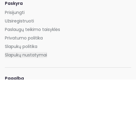
Paskyra
Prisijungti
Užsiregistruoti
Paslaugų teikimo taisyklės
Privatumo politika
Slapukų politika
Slapukų nustatymai
Pagalba
DUK
Kontaktai
©
2026,
EXTING.
Visos teisės saugomos. Draudžiama kopijuoti ir