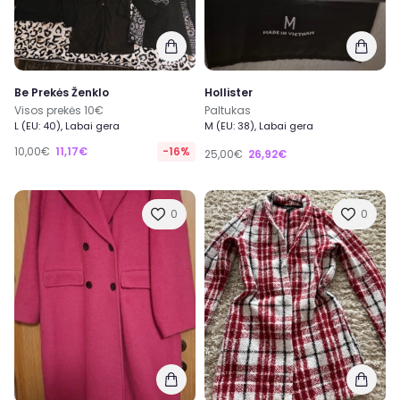
Be Prekės Ženklo
Hollister
Visos prekės 10€
Paltukas
L (EU: 40), Labai gera
M (EU: 38), Labai gera
10,00€
11,17€
-16%
25,00€
26,92€
0
0