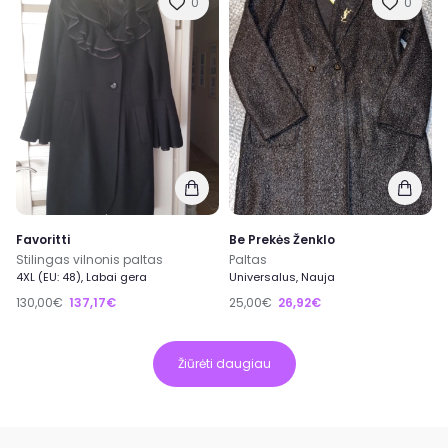
0
0
Favoritti
Be Prekės Ženklo
Stilingas vilnonis paltas
Paltas
4XL (EU: 48), Labai gera
Universalus, Nauja
130,00€
137,17€
25,00€
26,92€
Žiūrėti daugiau