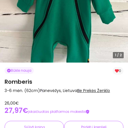
1
/ 2
Būklė nauja
0
Romberis
3-6 mėn. (62cm)
Panevėžys, Lietuva
Be Prekės Ženklo
26,00€
27,97€
įskaičiuotas platformos mokestis
Siūlyti kainą
Pridėti į krepšelį