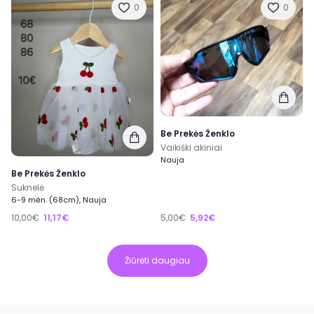
0
0
Be Prekės Ženklo
Vaikiški akiniai
Nauja
Be Prekės Ženklo
Suknelė
6-9 mėn. (68cm), Nauja
10,00€
11,17€
5,00€
5,92€
Žiūrėti daugiau