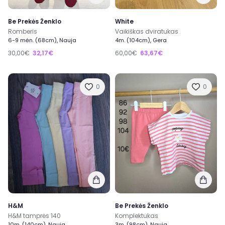
Be Prekės Ženklo
White
Romberis
Vaikiškas dviratukas
6-9 mėn. (68cm), Nauja
4m. (104cm), Gera
30,00€
32,17€
60,00€
63,67€
0
0
H&M
Be Prekės Ženklo
H&M tamprės 140
Komplektukas
10m. (140cm), Nauja
3m. (98cm), Nauja