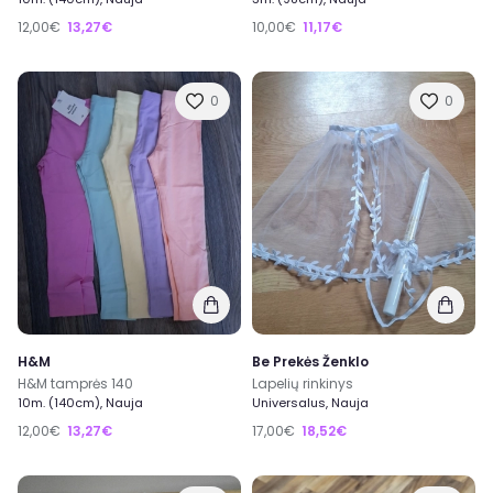
12,00€
13,27€
10,00€
11,17€
0
0
H&M
Be Prekės Ženklo
H&M tamprės 140
Lapelių rinkinys
10m. (140cm), Nauja
Universalus, Nauja
12,00€
13,27€
17,00€
18,52€