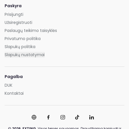
Paskyra
Prisijungti
Užsiregistruoti
Paslaugų teikimo taisyklės
Privatumo politika
Slapukų politika
Slapukų nustatymai
Pagalba
DUK
Kontaktai
©
2026,
EXTING.
Visos teisės saugomos. Draudžiama kopijuoti ir