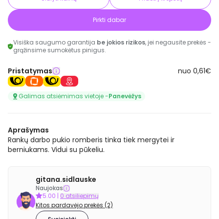
Pirkti dabar
Visiška saugumo garantija
be jokios rizikos
, jei negausite prekės -
grąžinsime sumokėtus pinigus.
Pristatymas
nuo 0,61€
Galimas atsiėmimas vietoje -
Panevėžys
Aprašymas
Rankų darbo pukio romberis tinka tiek mergytei ir
berniukams. Vidui su pūkeliu.
gitana.sidlauske
Naujokas
5.00
|
0 atsiliepimų
Kitos pardavėjo prekės (2)