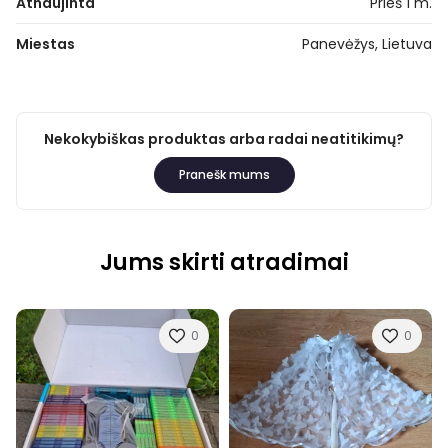
Atnaujinta
Prieš 1 m.
Miestas
Panevėžys, Lietuva
Nekokybiškas produktas arba radai neatitikimų?
Pranešk mums
Jums skirti atradimai
0
0