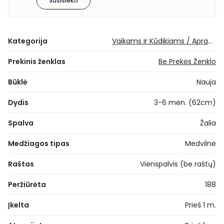
Susisiekti
Kategorija
Vaikams ir Kūdikiams / Apranga mergaitėms / Kūdikiams / Romperiukai
Prekinis ženklas
Be Prekės Ženklo
Būklė
Nauja
Dydis
3-6 mėn. (62cm)
Spalva
Žalia
Medžiagos tipas
Medvilnė
Raštas
Vienspalvis (be raštų)
Peržiūrėta
188
Įkelta
Prieš 1 m.