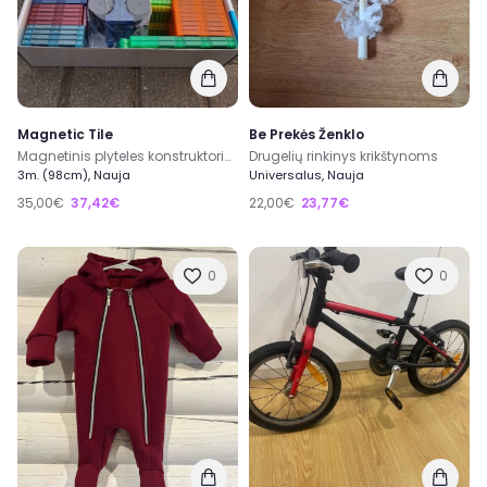
Magnetic Tile
Be Prekės Ženklo
Magnetinis plyteles konstruktorius
Drugelių rinkinys krikštynoms
3m. (98cm), Nauja
Universalus, Nauja
35,00€
37,42€
22,00€
23,77€
0
0