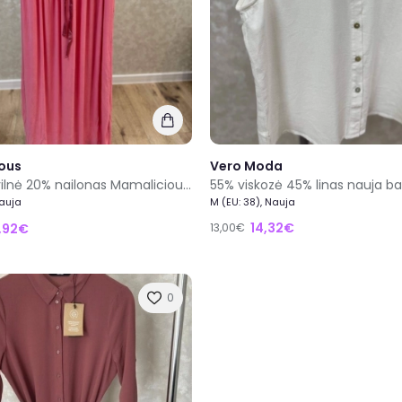
ous
Vero Moda
55% medvilnė 20% nailonas Mamalicious nauja ilga rožinė vakarinė ir išleistuvių suknelė dydis M
Nauja
M (EU: 38), Nauja
14,32€
,92€
13,00€
0