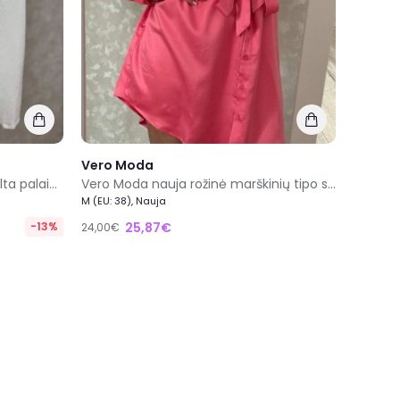
Vero Moda
55% viskozė 45% linas nauja balta palaidinė be rankovių su apykakle dydis M
Vero Moda nauja rožinė marškinių tipo suknelė su diržu dydis M
M (EU: 38), Nauja
-13%
25,87€
24,00€