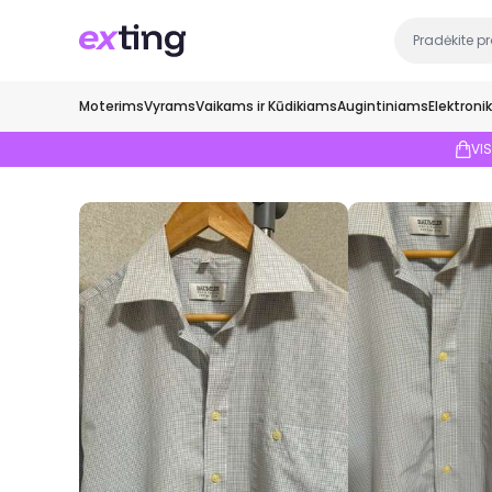
Moterims
Vyrams
Vaikams ir Kūdikiams
Augintiniams
Elektroni
VI