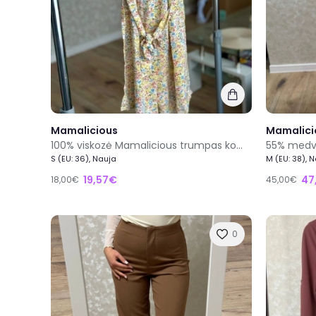
Mamalicious
Mamalici
100% viskozė Mamalicious trumpas kombinezonas su šortais su gėlių raštu S dydis naujas
S (EU: 36), Nauja
M (EU: 38), 
19,57€
47
18,00€
45,00€
0