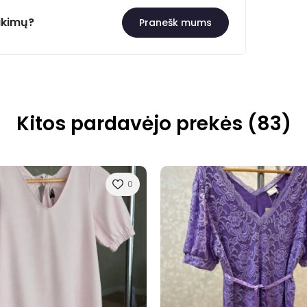
ikimų?
Pranešk mums
Kitos pardavėjo prekės (83)
0