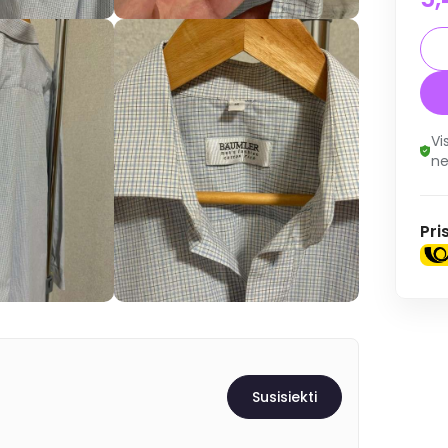
Vi
ne
Pri
Susisiekti