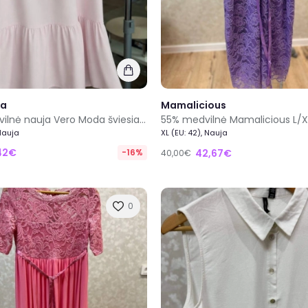
da
Mamalicious
100% medvilnė nauja Vero Moda šviesiai rožinė laisvo kirpimo suknelė dydis XS
 Nauja
XL (EU: 42), Nauja
42€
-16%
42,67€
40,00€
0