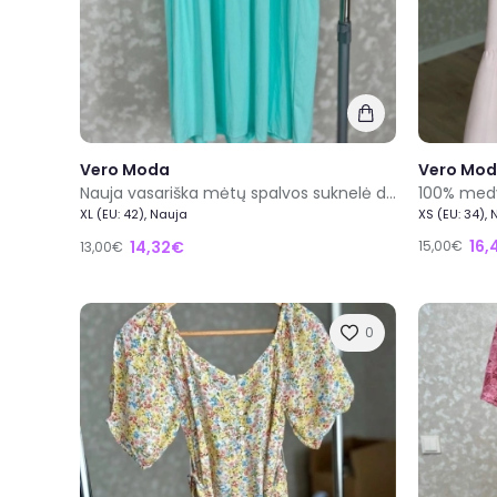
Vero Moda
Vero Mo
Nauja vasariška mėtų spalvos suknelė dydis XL
XL (EU: 42), Nauja
XS (EU: 34),
16,
14,32€
15,00€
13,00€
0