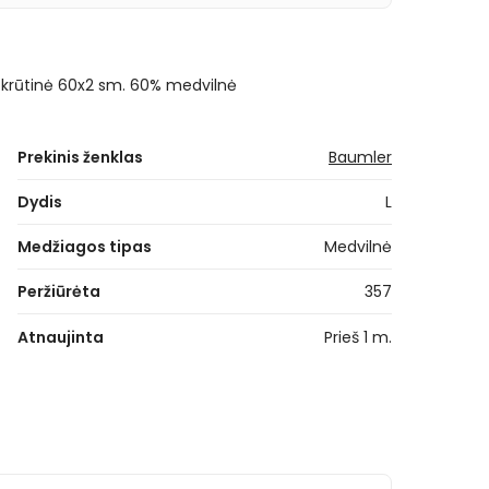
78, krūtinė 60x2 sm. 60% medvilnė
Prekinis ženklas
Baumler
Dydis
L
Medžiagos tipas
Medvilnė
Peržiūrėta
357
Atnaujinta
Prieš 1 m.