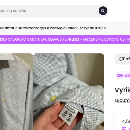
ka
Namai ir Buitis
Pramogos ir Pomėgiai
Baldai
Statybai
Kita
DUK
SIŠKA SAUGUMO GARANTIJA: NEGAUSITE PREKĖS - GRĄŽINSIME SUMOKĖTUS PI
Pa
Būkl
Vyri
L
Baum
4,
5