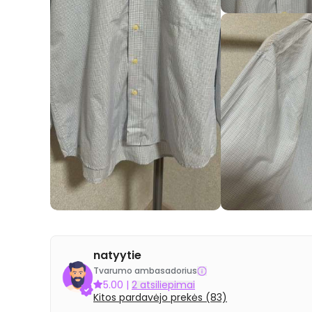
natyytie
Tvarumo ambasadorius
5.00
|
2 atsiliepimai
Kitos pardavėjo prekės (83)