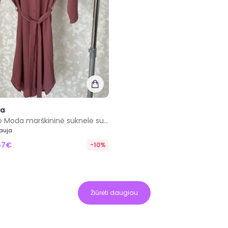
da
Nauja Vero Moda marškininė suknelė su diržu M dydis
Nauja
57€
-10%
Žiūrėti daugiau