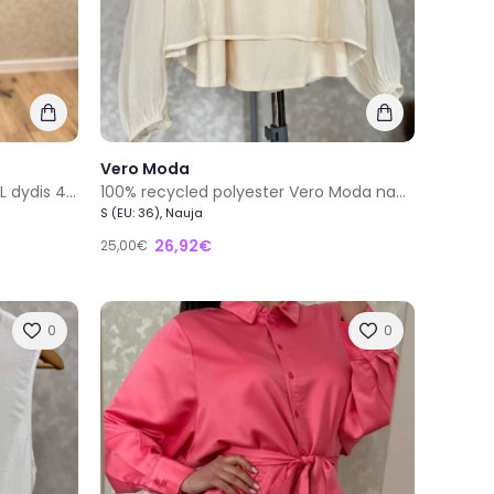
Vero Moda
55% medvilnė Mamalicious L/XL dydis 48/50 nauja violetinė nėriniuota suknelė su dirželiu
100% recycled polyester Vero Moda nauja kreminė permatoma palaidinė su topu S dydis
S (EU: 36), Nauja
26,92€
25,00€
0
0