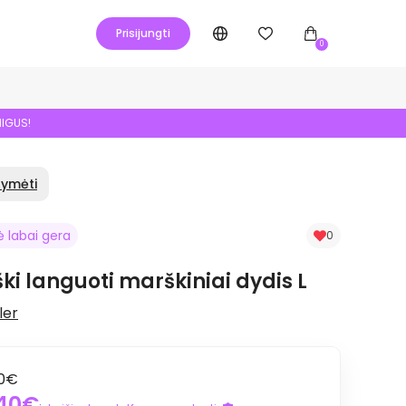
Prisijungti
0
NIGUS!
žymėti
ė labai gera
0
ški languoti marškiniai dydis L
ler
50€
,40€