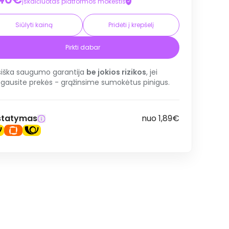
įskaičiuotas platformos mokestis
Siūlyti kainą
Pridėti į krepšelį
Pirkti dabar
siška saugumo garantija
be jokios rizikos
, jei
gausite prekės - grąžinsime sumokėtus pinigus.
statymas
nuo 1,89€