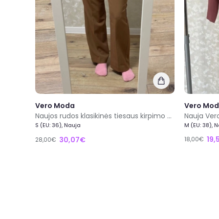
Vero Moda
Vero Mo
Naujos rudos klasikinės tiesaus kirpimo kelnės S/M (34 dydis) su elastingu juosmeniu
S (EU: 36), Nauja
M (EU: 38), 
19,
30,07€
18,00€
28,00€