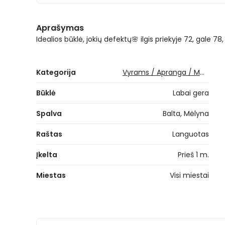
Aprašymas
Idealios būklė, jokių defektų🌸 ilgis priekyje 72, gale 
Kategorija
Vyrams / Apranga / Marškinėliai / Marškiniai
Būklė
Labai gera
Spalva
Balta, Mėlyna
Raštas
Languotas
Įkelta
Prieš 1 m.
Miestas
Visi miestai