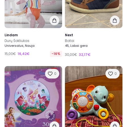
Lindam
Next
Durų Šokliukas
Batai
Universalus, Nauja
45, Labai gera
15,00€
16,42€
-16%
30,00€
32,17€
0
0