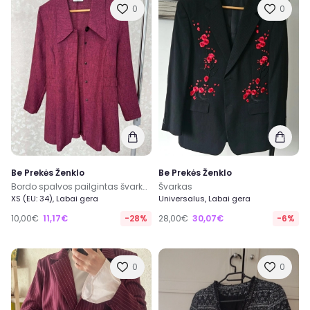
0
0
Be Prekės Ženklo
Be Prekės Ženklo
Bordo spalvos pailgintas švarkas su petukais XS dydžio (elegantiškas blazeris)
Švarkas
XS (EU: 34), Labai gera
Universalus, Labai gera
10,00€
11,17€
-28%
28,00€
30,07€
-6%
0
0