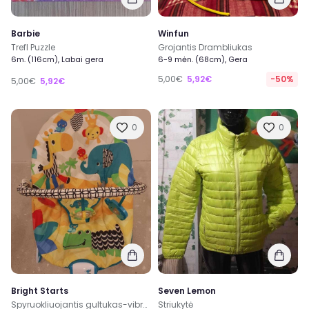
Barbie
Winfun
Trefl Puzzle
Grojantis Drambliukas
6m. (116cm), Labai gera
6-9 mėn. (68cm), Gera
5,00€
5,92€
-50%
5,00€
5,92€
0
0
Bright Starts
Seven Lemon
Spyruokliuojantis gultukas-vibro kėdutė
Striukytė