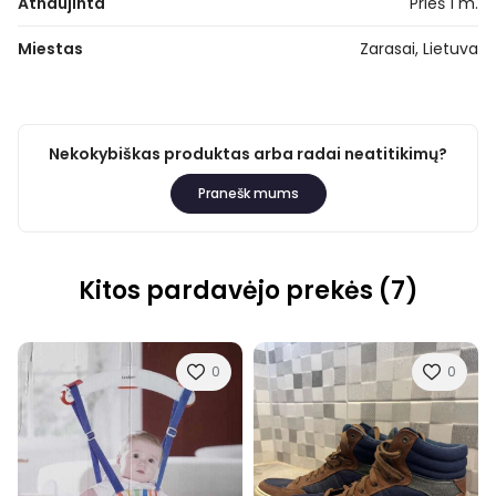
Atnaujinta
Prieš 1 m.
Miestas
Zarasai, Lietuva
Nekokybiškas produktas arba radai neatitikimų?
Pranešk mums
Kitos pardavėjo prekės (7)
0
0