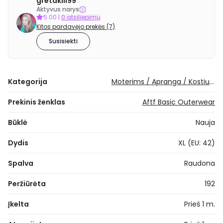
gretakili99
Aktyvus narys
5.00
|
0 atsiliepimų
Kitos pardavėjo prekės (7)
Susisiekti
Kategorija
Moterims / Apranga / Kostiumai ir švarkai / Švarkeliai
Prekinis ženklas
Aftf Basic Outerwear
Būklė
Nauja
Dydis
XL (EU: 42)
Spalva
Raudona
Peržiūrėta
192
Įkelta
Prieš 1 m.