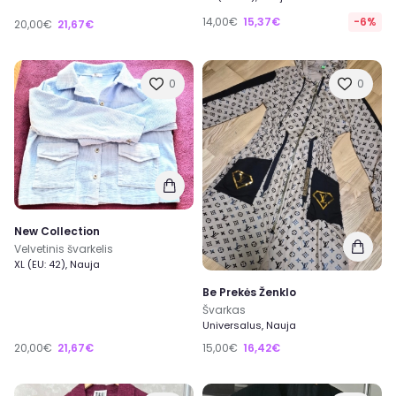
14,00€
15,37€
-6%
20,00€
21,67€
0
0
New Collection
Velvetinis švarkelis
XL (EU: 42), Nauja
Be Prekės Ženklo
Švarkas
Universalus, Nauja
20,00€
21,67€
15,00€
16,42€