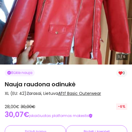
1
/ 6
Būklė nauja
0
Nauja raudona odinukė
XL (EU: 42)
Zarasai, Lietuva
Aftf Basic Outerwear
28,00€
30,00€
-6%
30,07€
įskaičiuotas platformos mokestis
Siūlyti kainą
Pridėti į krepšelį