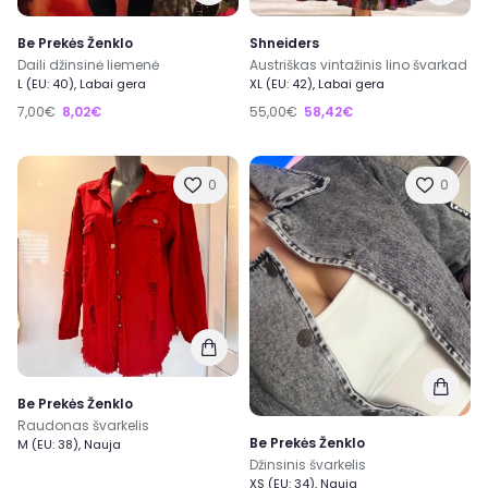
Be Prekės Ženklo
Shneiders
Daili džinsinė liemenė
Austriškas vintažinis lino švarkad
L (EU: 40), Labai gera
XL (EU: 42), Labai gera
7,00€
8,02€
55,00€
58,42€
0
0
Be Prekės Ženklo
Raudonas švarkelis
Be Prekės Ženklo
M (EU: 38), Nauja
Džinsinis švarkelis
XS (EU: 34), Nauja