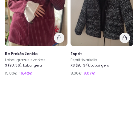
Be Prekės Ženklo
Esprit
Labai grazus svarkas
Esprit švarkelis
S (EU: 36), Labai gera
XS (EU: 34), Labai gera
15,00€
16,42€
8,00€
9,07€
Žiūrėti daugiau
Apie
Kaip veikia EXTING?