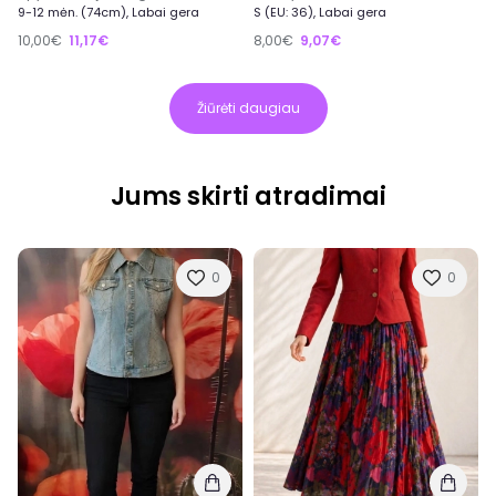
9-12 mėn. (74cm), Labai gera
S (EU: 36), Labai gera
10,00€
11,17€
8,00€
9,07€
Žiūrėti daugiau
Jums skirti atradimai
0
0