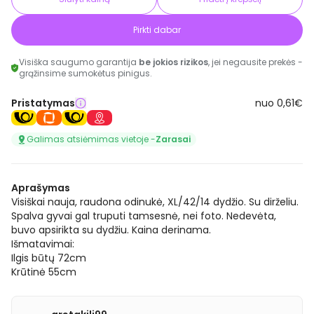
Pirkti dabar
Visiška saugumo garantija
be jokios rizikos
, jei negausite prekės -
grąžinsime sumokėtus pinigus.
Pristatymas
nuo 0,61€
Galimas atsiėmimas vietoje -
Zarasai
Aprašymas
Visiškai nauja, raudona odinukė, XL/42/14 dydžio. Su dirželiu.
Spalva gyvai gal truputi tamsesnė, nei foto. Nedevėta,
buvo apsirikta su dydžiu. Kaina derinama.
Išmatavimai:
Ilgis būtų 72cm
Krūtinė 55cm