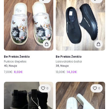
Be Prekės Ženklo
Be Prekės Ženklo
Puikios šlepetės
Laisvalaikio batai
40, Nauja
38, Nauja
7,00€
8,02€
13,00€
14,32€
0
0