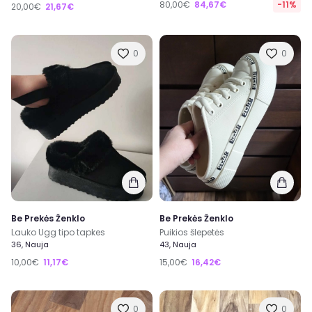
80,00€
84,67€
-11%
20,00€
21,67€
0
0
Be Prekės Ženklo
Be Prekės Ženklo
Lauko Ugg tipo tapkes
Puikios šlepetės
36, Nauja
43, Nauja
10,00€
11,17€
15,00€
16,42€
0
0