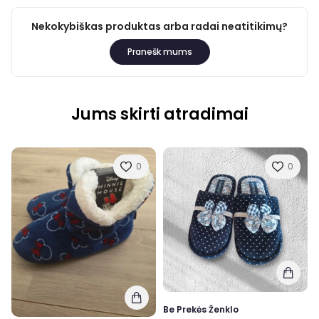
Nekokybiškas produktas arba radai neatitikimų?
Pranešk mums
Jums skirti atradimai
0
0
Be Prekės Ženklo