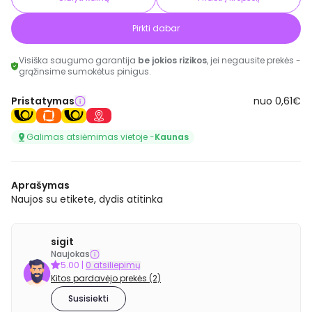
Pirkti dabar
Visiška saugumo garantija
be jokios rizikos
, jei negausite prekės -
grąžinsime sumokėtus pinigus.
Pristatymas
nuo 0,61€
Galimas atsiėmimas vietoje -
Kaunas
Aprašymas
Naujos su etikete, dydis atitinka
sigit
Naujokas
5.00
|
0 atsiliepimų
Kitos pardavėjo prekės (2)
Susisiekti