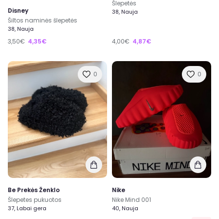
Šlepetės
Disney
38, Nauja
Šiltos naminės šlepetės
38, Nauja
3,50€
4,35€
4,00€
4,87€
0
0
Be Prekės Ženklo
Nike
Šlepetes pukuotos
Nike Mind 001
37, Labai gera
40, Nauja