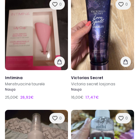
0
0
Imtimina
Victorias Secret
Menstruacinė taurelė
Victoria secret losjonas
Nauja
Nauja
25,00€
26,92€
16,00€
17,47€
0
0