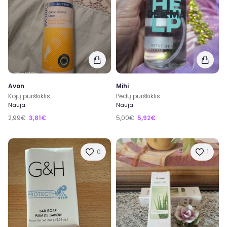
Avon
Mihi
Kojų purškiklis
Pėdų purškiklis
Nauja
Nauja
2,99€
3,81€
5,00€
5,92€
0
1