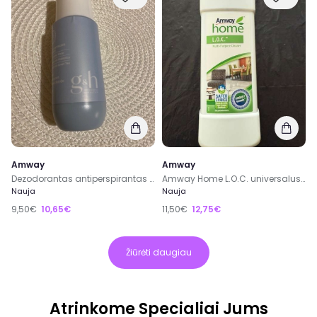
Amway
Amway
Dezodorantas antiperspirantas Amway
Amway Home L.O.C. universalus valiklis
Nauja
Nauja
9,50€
10,65€
11,50€
12,75€
Žiūrėti daugiau
Atrinkome Specialiai Jums