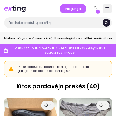
Prisijungti
Open 
0
Moterims
Vyrams
Vaikams ir Kūdikiams
Augintiniams
Elektronika
Namai ir
VISIŠKA SAUGUMO GARANTIJA: NEGAUSITE PREKĖS - GRĄŽINSIME
SUMOKĖTUS PINIGUS!
Prekė parduota, apačioje rasite jums atrinktas
galiojančias prekes panašias į šią.
Kitos pardavėjo prekės (40)
0
0