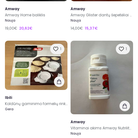
Amway
Amway
Amway Home baliklis
Amway Glister dantų šepetėliai suaugusiems minkšti
Nauja
Nauja
19,00€
20,62€
14,00€
15,37€
1
1
Ibili
Koldūnų gaminimo formelių rinkinys
Gera
Amway
Vitaminai akims Amway Nutrilite Vision plus
Nauja