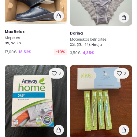
Max Relax
Dorina
Šlepetės
Moteriškos kelnaitės
39, Nauja
XXL (EU: 44), Nauja
17,00€
18,52€
-10%
3,50€
4,35€
0
0