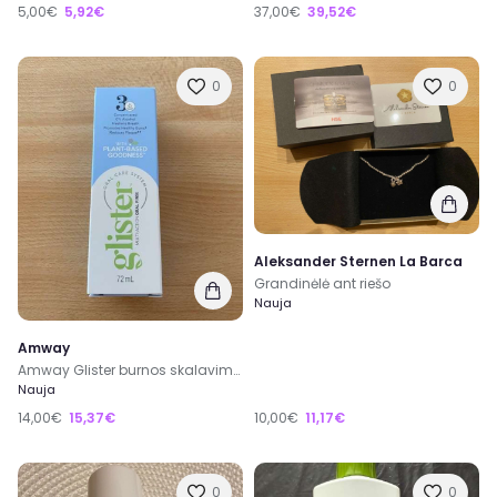
5,00€
5,92€
37,00€
39,52€
0
0
Aleksander Sternen La Barca
Grandinėlė ant riešo
Nauja
Amway
Amway Glister burnos skalavimo skystis
Nauja
14,00€
15,37€
10,00€
11,17€
0
0