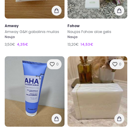
Amway
Fohow
Amway G&H gabalinis muilas
Naujas Fohow aloe gelis
Nauja
Nauja
3,50€
4,35€
13,20€
14,53€
0
0