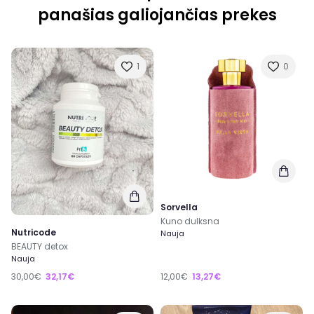
panašias galiojančias prekes
1
0
Sorvella
Kuno dulksna
Nutricode
Nauja
BEAUTY detox
Nauja
30,00€
32,17€
12,00€
13,27€