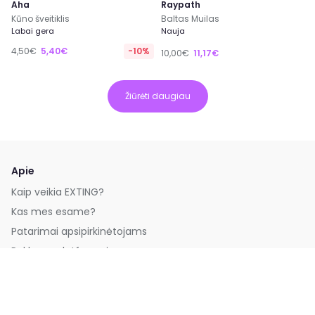
Raypath
Aha
Baltas Muilas
Kūno šveitiklis
Nauja
Labai gera
4,50€
5,40€
-10%
10,00€
11,17€
Žiūrėti daugiau
Apie
Kaip veikia EXTING?
Kas mes esame?
Patarimai apsipirkinėtojams
Reklama platformoje
Padėkite mums tobulėti
Paremkite platformą