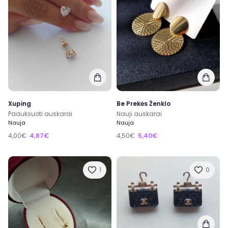
Xuping
Be Prekės Ženklo
Paauksuoti auskarai
Nauji auskarai
Nauja
Nauja
4,00€
4,87€
4,50€
5,40€
1
0