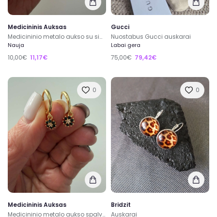
Medicininis Auksas
Gucci
Medicininio metalo aukso su sidabru spalvos auskarai
Nuostabus Gucci auskarai
Nauja
Labai gera
10,00€
11,17€
75,00€
79,42€
0
0
Medicininis Auksas
Bridzit
Medicininio metalo aukso spalvos auskarai
Auskarai