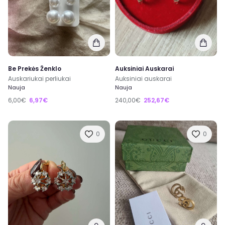
Be Prekės Ženklo
Auksiniai Auskarai
Auskariukai perliukai
Auksiniai auskarai
Nauja
Nauja
6,00€
6,97€
240,00€
252,67€
0
0