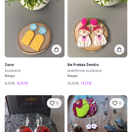
Zara
Be Prekės Ženklo
Auskarai
Išskirtiniai auskarai
Nauja
Nauja
8,00€
9,07€
10,00€
11,17€
0
0