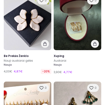
0
0
Be Prekės Ženklo
Xuping
Nauji auskarai gėlės
Auskarai
Nauja
Nauja
4,00€
4,87€
-20%
3,90€
4,77€
0
0