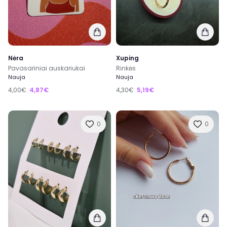
Nėra
Xuping
Pavasariniai auskariukai
Rinkės
Nauja
Nauja
4,00€
4,87€
4,30€
5,19€
0
0