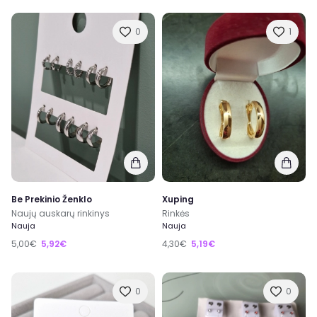
0
1
Be Prekinio Ženklo
Xuping
Naujų auskarų rinkinys
Rinkės
Nauja
Nauja
5,00€
5,92€
4,30€
5,19€
0
0