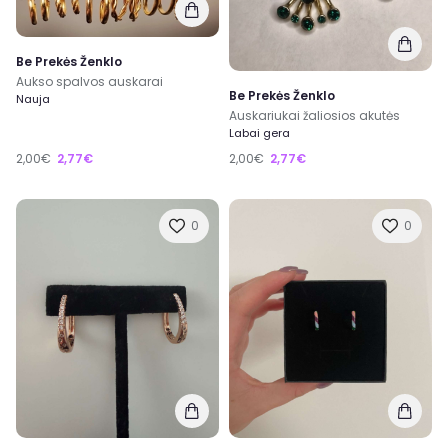
Be Prekės Ženklo
Aukso spalvos auskarai
Be Prekės Ženklo
Nauja
Auskariukai žaliosios akutės
Labai gera
2,00€
2,77€
2,00€
2,77€
0
0