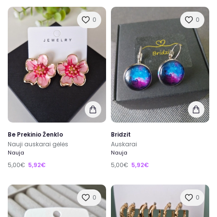
0
0
Be Prekinio Ženklo
Bridzit
Nauji auskarai gėlės
Auskarai
Nauja
Nauja
5,00€
5,92€
5,00€
5,92€
0
0