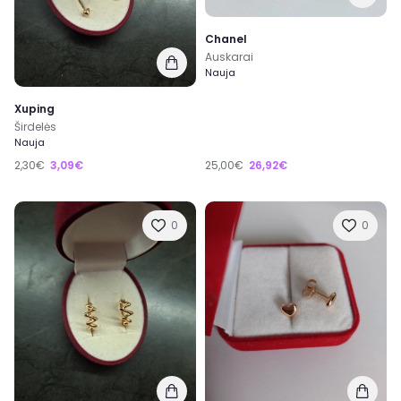
Chanel
Auskarai
Nauja
Xuping
Širdelės
Nauja
2,30€
3,09€
25,00€
26,92€
0
0