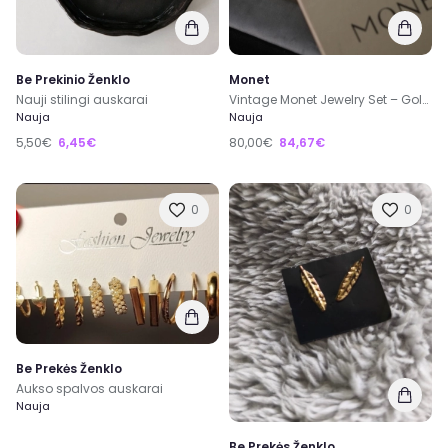
Be Prekinio Ženklo
Monet
Nauji stilingi auskarai
Vintage Monet Jewelry Set – Gold Tone Necklace and Earrings
Nauja
Nauja
5,50€
6,45€
80,00€
84,67€
0
0
Be Prekės Ženklo
Aukso spalvos auskarai
Nauja
Be Prekės Ženklo