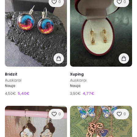
0
0
Bridzit
Xuping
Auskarai
Auskarai
Nauja
Nauja
4,50€
5,40€
3,90€
4,77€
0
0