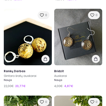
0
0
Rankų Darbas
Bridzit
Gintaro šratų auskarai
Auskarai
Nauja
Nauja
22,00€
23,77€
4,00€
4,87€
0
0