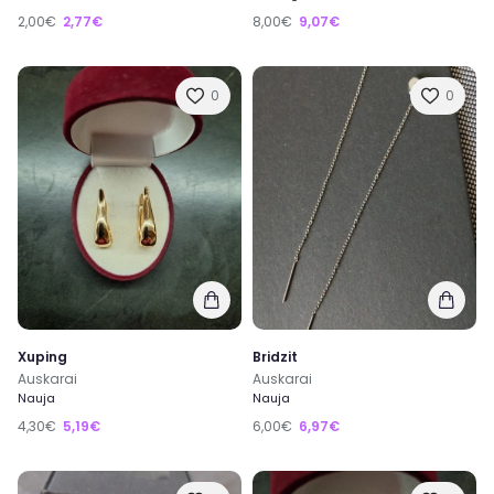
2,00€
2,77€
8,00€
9,07€
0
0
Xuping
Bridzit
Auskarai
Auskarai
Nauja
Nauja
4,30€
5,19€
6,00€
6,97€