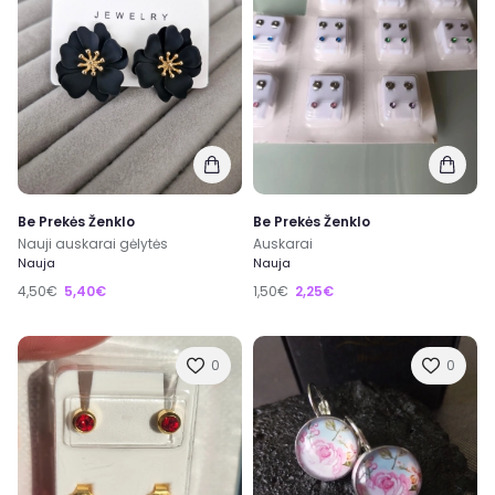
Be Prekės Ženklo
Be Prekės Ženklo
Nauji auskarai gėlytės
Auskarai
Nauja
Nauja
4,50€
5,40€
1,50€
2,25€
0
0