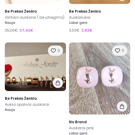
Be Prekės Ženklo
Be Prekės Ženklo
Gintaro auskarai ( be užsegimo)
Auskariukai
Nauja
Labai gera
35,00€
37,42€
3,00€
3,82€
0
0
Be Prekės Ženklo
Aukso spalvos auskarai
Nauja
No Brand
Auskarai pink
Labai gera