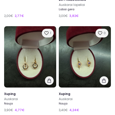
Auskarai lapeliai
Labai gera
2,00€
2,77€
3,00€
3,82€
1
0
Xuping
Xuping
Auskarai
Auskarai
Nauja
Nauja
3,90€
4,77€
3,40€
4,24€