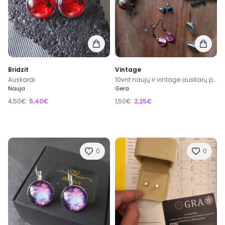
Bridzit
Vintage
Auskarai
10vnt naujų ir vintage auskarų poru urmu visi
Nauja
Gera
4,50€
5,40€
1,50€
2,25€
0
0