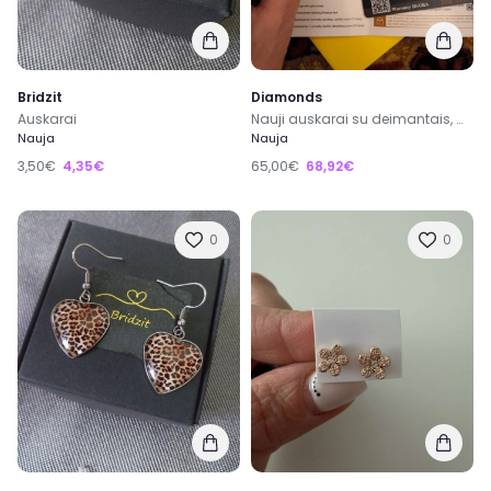
Bridzit
Diamonds
Auskarai
Nauji auskarai su deimantais, moisanitais
Nauja
Nauja
3,50€
4,35€
65,00€
68,92€
0
0