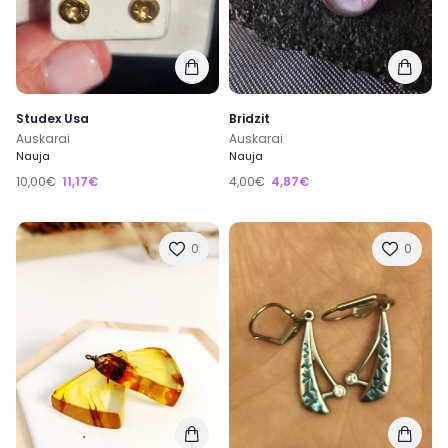
Studex Usa
Bridzit
Auskarai
Auskarai
Nauja
Nauja
10,00€
11,17€
4,00€
4,87€
0
0