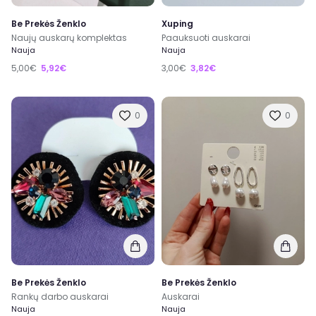
Be Prekės Ženklo
Xuping
Naujų auskarų komplektas
Paauksuoti auskarai
Nauja
Nauja
5,00€
5,92€
3,00€
3,82€
0
0
Be Prekės Ženklo
Be Prekės Ženklo
Rankų darbo auskarai
Auskarai
Nauja
Nauja