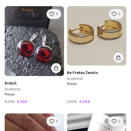
0
0
Be Prekės Ženklo
Auskarai
Bridzit
Nauja
Auskarai
Nauja
5,00€
5,92€
3,50€
4,35€
0
0