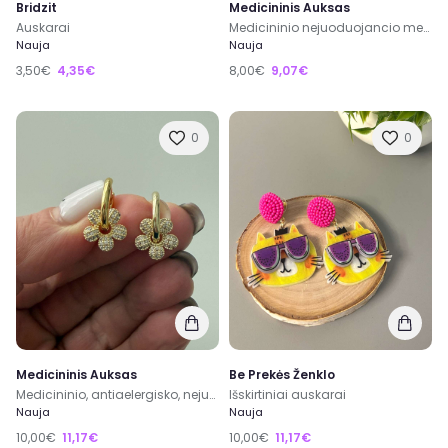
Bridzit
Medicininis Auksas
Auskarai
Medicininio nejuoduojancio metalo auskarai gelytes
Nauja
Nauja
3,50€
4,35€
8,00€
9,07€
0
0
Medicininis Auksas
Be Prekės Ženklo
Medicininio, antiaelergisko, nejuoduojancio metalo aukso spalvos auskarai
Išskirtiniai auskarai
Nauja
Nauja
10,00€
11,17€
10,00€
11,17€