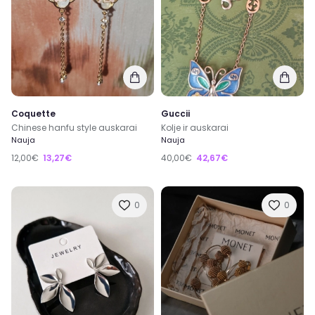
Coquette
Guccii
Chinese hanfu style auskarai
Kolje ir auskarai
Nauja
Nauja
12,00€
13,27€
40,00€
42,67€
0
0