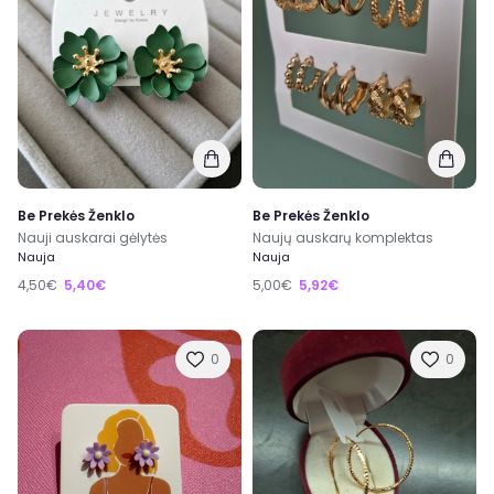
Be Prekės Ženklo
Be Prekės Ženklo
Nauji auskarai gėlytės
Naujų auskarų komplektas
Nauja
Nauja
4,50€
5,40€
5,00€
5,92€
0
0