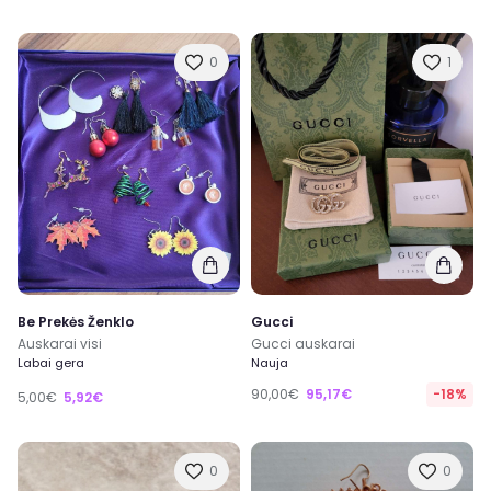
0
1
Be Prekės Ženklo
Gucci
Auskarai visi
Gucci auskarai
Labai gera
Nauja
90,00€
95,17€
-18%
5,00€
5,92€
0
0