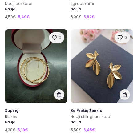
Nauji auskarai
Ilgi auskarai
Nauja
Nauja
4,50€
5,40€
5,00€
5,92€
0
0
Xuping
Be Prekių Ženklo
Rinkės
Nauji stilingi auskarai
Nauja
Nauja
4,30€
5,19€
5,50€
6,45€