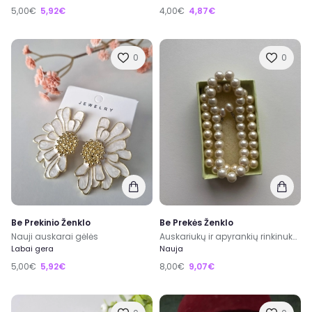
5,00€
5,92€
4,00€
4,87€
0
0
Be Prekinio Ženklo
Be Prekės Ženklo
Nauji auskarai gėlės
Auskariukų ir apyrankių rinkinukas
Labai gera
Nauja
5,00€
5,92€
8,00€
9,07€