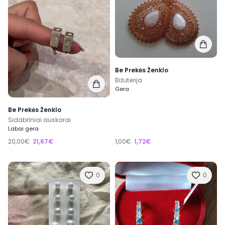
Be Prekės Ženklo
Bižuterija
Gera
Be Prekės Ženklo
Sidabriniai auskarai
Labai gera
20,00€
21,67€
1,00€
1,72€
0
0