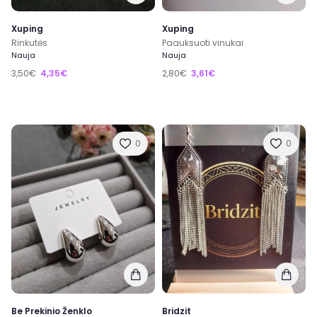
Xuping
Xuping
Rinkutės
Paauksuoti vinukai
Nauja
Nauja
3,50€
4,35€
2,80€
3,61€
0
0
Be Prekinio Ženklo
Bridzit