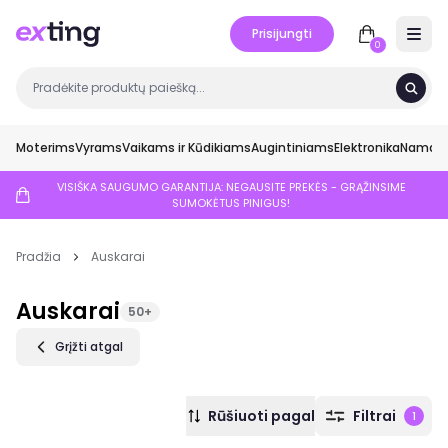
Prisijungti
Open 
0
Moterims
Vyrams
Vaikams ir Kūdikiams
Augintiniams
Elektronika
Namai ir
VISIŠKA SAUGUMO GARANTIJA: NEGAUSITE PREKĖS - GRĄŽINSIME
SUMOKĖTUS PINIGUS!
Pradžia
Auskarai
Auskarai
50+
Grįžti atgal
Rūšiuoti pagal
Filtrai
1