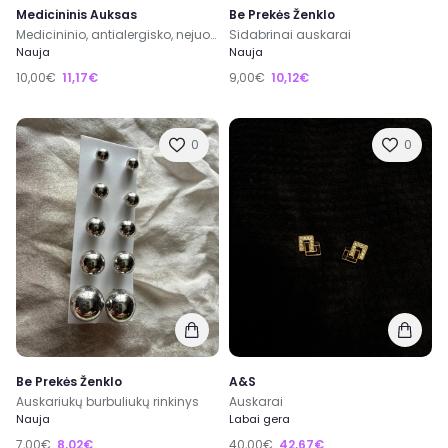
Medicininis Auksas
Be Prekės Ženklo
Medicininio, antialergisko, nejuoduojancio metalo auskarai
Sidabrinai auskarai
Nauja
Nauja
10,00€
11,17€
9,00€
10,12€
0
0
Be Prekės Ženklo
A&S
Auskariukų burbuliukų rinkinys
Auskarai
Nauja
Labai gera
7,00€
8,02€
40,00€
42,67€