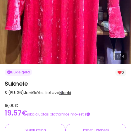
1
/ 4
Būklė gera
0
Suknele
S (EU: 36)
Joniškėlis, Lietuva
Monki
18,00€
19,57€
įskaičiuotas platformos mokestis
Siūlyti kainą
Pridėti į krepšelį