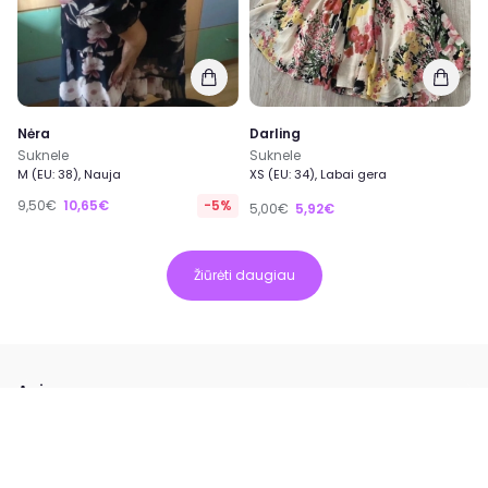
Nėra
Darling
Suknele
Suknele
M (EU: 38), Nauja
XS (EU: 34), Labai gera
9,50€
10,65€
-5%
5,00€
5,92€
Žiūrėti daugiau
Apie
Kaip veikia EXTING?
Kas mes esame?
Patarimai apsipirkinėtojams