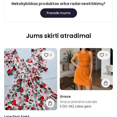
Nekokybiškas produktas arba radai neatitikimų?
Pranešk mums
Jums skirti atradimai
0
0
Grace
Grace oranžinė suknelė
S (EU: 36), Labai gera
Love First Sight