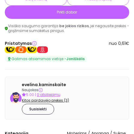
Pirkti dabar
Visiška saugumo garantija
be jokios rizikos
, jei negausite prekės -
grąžinsime sumokėtus pinigus.
Pristatymas
nuo 0,61€
Galimas atsiėmimas vietoje -
Joniškėlis
evelina.kaminskaite
Naujokas
5.00
|
0 atsiliepimų
Kitos pardavėjo prekės (3)
Susisiekti
Kategorija
Moterims / Apranga / Suknelės / Trumpos suknelės