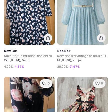
New Lok
Neo Noir
Suknutė, tunika, labai maloni medžiaga, rankovės 3/4. Krūtinė 51×2, liemuo 55×3, ilgis 87cm
Romantiška vintage stiliaus suknelė S-M
XXL (EU: 44), Gera
M (EU: 38), Nauja
4,00€
4,87€
20,00€
21,67€
0
0