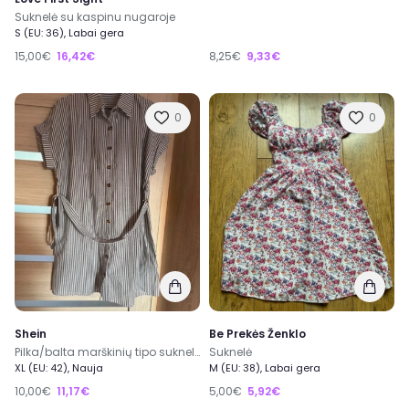
Suknelė su kaspinu nugaroje
S (EU: 36), Labai gera
15,00€
16,42€
8,25€
9,33€
0
0
Shein
Be Prekės Ženklo
Pilka/balta marškinių tipo suknelė
Suknelė
XL (EU: 42), Nauja
M (EU: 38), Labai gera
10,00€
11,17€
5,00€
5,92€