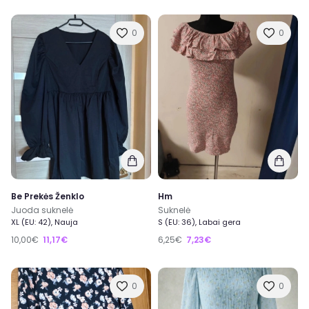
0
0
Be Prekės Ženklo
Hm
Juoda suknelė
Suknelė
XL (EU: 42), Nauja
S (EU: 36), Labai gera
10,00€
11,17€
6,25€
7,23€
0
0