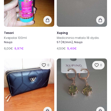
Tesori
Xuping
Kvepalai 100ml
Medicininio metalo 18 dydis.
Nauja
57 (18,1mm), Nauja
6,00€
6,97€
4,50€
5,40€
0
0