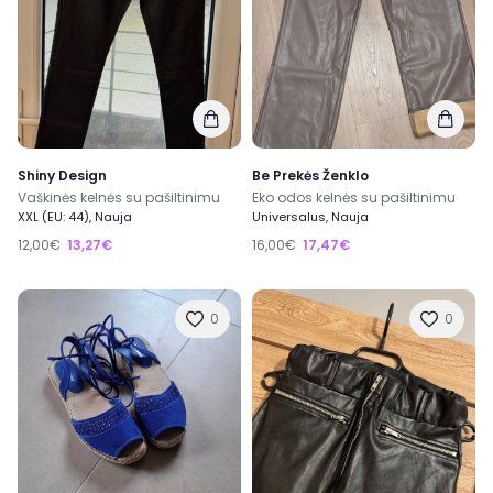
Shiny Design
Be Prekės Ženklo
Vaškinės kelnės su pašiltinimu
Eko odos kelnės su pašiltinimu
XXL (EU: 44), Nauja
Universalus, Nauja
12,00€
13,27€
16,00€
17,47€
0
0