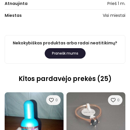
Atnaujinta
Prieš 1 m.
Miestas
Visi miestai
Nekokybiškas produktas arba radai neatitikimų?
Pranešk mums
Kitos pardavėjo prekės (25)
0
0