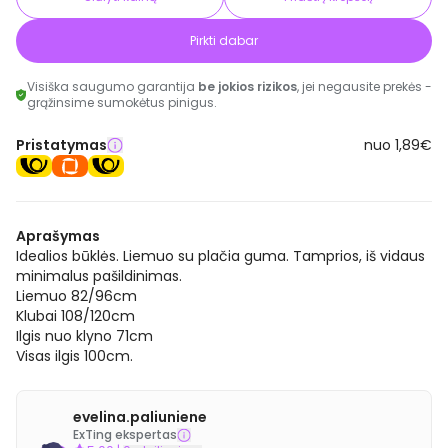
Pirkti dabar
Visiška saugumo garantija
be jokios rizikos
, jei negausite prekės -
grąžinsime sumokėtus pinigus.
Pristatymas
nuo 1,89€
Aprašymas
Idealios būklės. Liemuo su plačia guma. Tamprios, iš vidaus
minimalus pašildinimas.
Liemuo 82/96cm
Klubai 108/120cm
Ilgis nuo klyno 71cm
Visas ilgis 100cm.
evelina.paliuniene
ExTing ekspertas