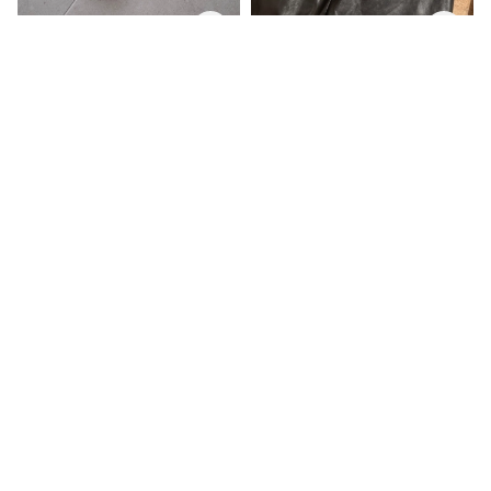
Graceland
Prettylittlething
Ryškios mėlynos basutės
Dirbtinės odos kelnės
37, Labai gera
S (EU: 36), Gera
7,00€
8,02€
3,00€
3,82€
0
0
Squad
Saulės akiniai
Labai gera
Be Prekės Ženklo