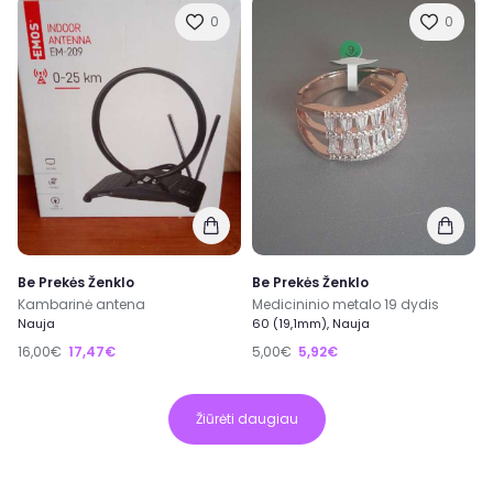
0
0
Be Prekės Ženklo
Be Prekės Ženklo
Kambarinė antena
Medicininio metalo 19 dydis
Nauja
60 (19,1mm), Nauja
16,00€
17,47€
5,00€
5,92€
Žiūrėti daugiau