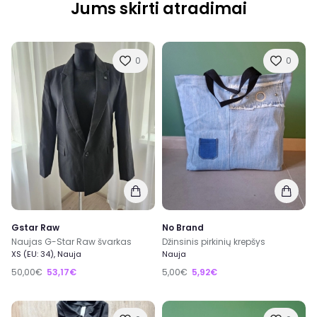
Jums skirti atradimai
0
0
Gstar Raw
No Brand
Naujas G-Star Raw švarkas
Džinsinis pirkinių krepšys
XS (EU: 34), Nauja
Nauja
50,00€
53,17€
5,00€
5,92€