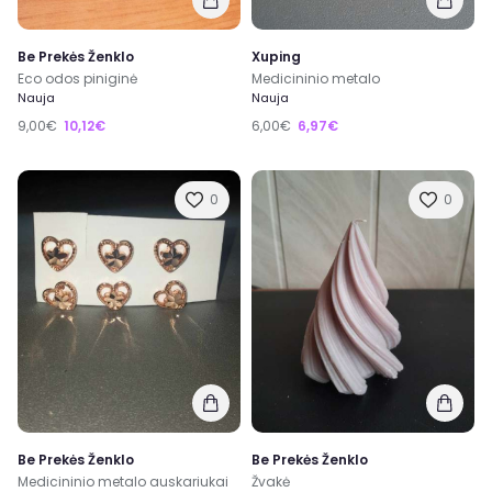
Be Prekės Ženklo
Xuping
Eco odos piniginė
Medicininio metalo
Nauja
Nauja
9,00€
10,12€
6,00€
6,97€
0
0
Be Prekės Ženklo
Be Prekės Ženklo
Medicininio metalo auskariukai
Žvakė