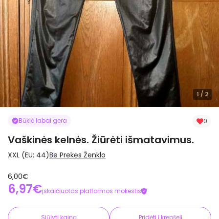
1
/ 2
Būklė labai gera
0
Vaškinės kelnės. Žiūrėti išmatavimus.
XXL (EU: 44)
Be Prekės Ženklo
6,00€
6,97€
įskaičiuotas platformos mokestis
Siūlyti kainą
Pridėti į krepšelį