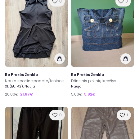
0
0
Be Prekės Ženklo
Be Prekės Ženklo
Nauja sportine padelio/teniso suknele
Džinsinis pirkinių krepšys
XL (EU: 42), Nauja
Nauja
20,00€
21,67€
5,00€
5,92€
0
1