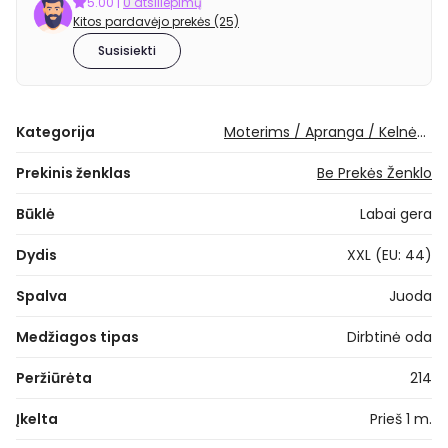
5.00
|
0 atsiliepimų
Kitos pardavėjo prekės (25)
Susisiekti
Kategorija
Moterims / Apranga / Kelnės / Odinės kelnės
Prekinis ženklas
Be Prekės Ženklo
Būklė
Labai gera
Dydis
XXL (EU: 44)
Spalva
Juoda
Medžiagos tipas
Dirbtinė oda
Peržiūrėta
214
Įkelta
Prieš 1 m.