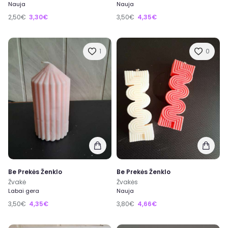
Nauja
Nauja
2,50€
3,30€
3,50€
4,35€
1
0
Be Prekės Ženklo
Be Prekės Ženklo
Žvakė
Žvakės
Labai gera
Nauja
3,50€
4,35€
3,80€
4,66€