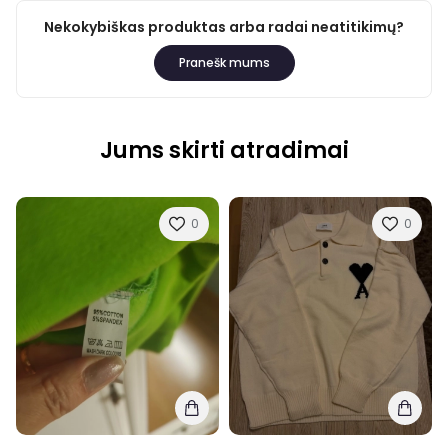
Nekokybiškas produktas arba radai neatitikimų?
Pranešk mums
Jums skirti atradimai
0
0