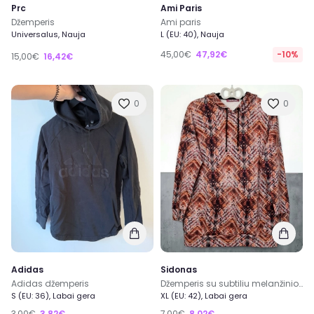
Prc
Ami Paris
Džemperis
Ami paris
Universalus, Nauja
L (EU: 40), Nauja
45,00€
47,92€
-10%
15,00€
16,42€
0
0
Adidas
Sidonas
Adidas džemperis
Džemperis su subtiliu melanžinio efekto raštu
S (EU: 36), Labai gera
XL (EU: 42), Labai gera
3,00€
3,82€
7,00€
8,02€