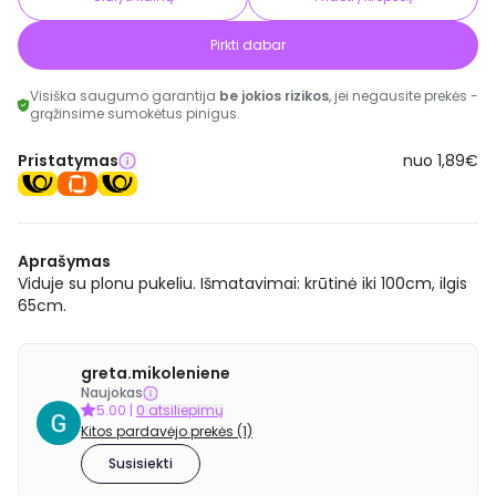
Pirkti dabar
Visiška saugumo garantija
be jokios rizikos
, jei negausite prekės -
grąžinsime sumokėtus pinigus.
Pristatymas
nuo 1,89€
Aprašymas
Viduje su plonu pukeliu. Išmatavimai: krūtinė iki 100cm, ilgis
65cm.
greta.mikoleniene
Naujokas
5.00
|
0 atsiliepimų
Kitos pardavėjo prekės (1)
Susisiekti