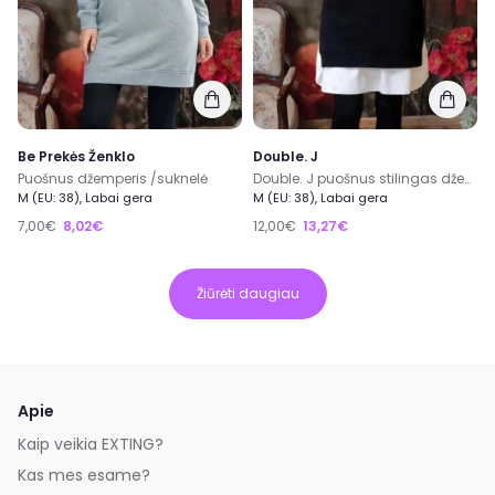
Be Prekės Ženklo
Double. J
Puošnus džemperis /suknelė
Double. J puošnus stilingas džemperis
M (EU: 38), Labai gera
M (EU: 38), Labai gera
7,00€
8,02€
12,00€
13,27€
Žiūrėti daugiau
Apie
Kaip veikia EXTING?
Kas mes esame?