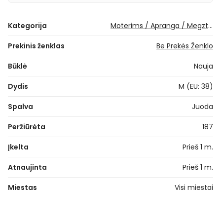
Kategorija
Moterims / Apranga / Megztiniai / Džemperiai
Prekinis ženklas
Be Prekės Ženklo
Būklė
Nauja
Dydis
M (EU: 38)
Spalva
Juoda
Peržiūrėta
187
Įkelta
Prieš 1 m.
Atnaujinta
Prieš 1 m.
Miestas
Visi miestai