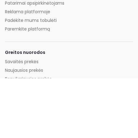
Patarimai apsipirkinėtojams
Reklama platformoje
Padėkite mums tobulėti
Paremkite platformą
Greitos nuorodos
Savaitės prekės
Naujausios prekės
Populiariausios prekės
Pigiausios prekės
Paskyra
Prisijungti
Užsiregistruoti
Paslaugų teikimo taisyklės