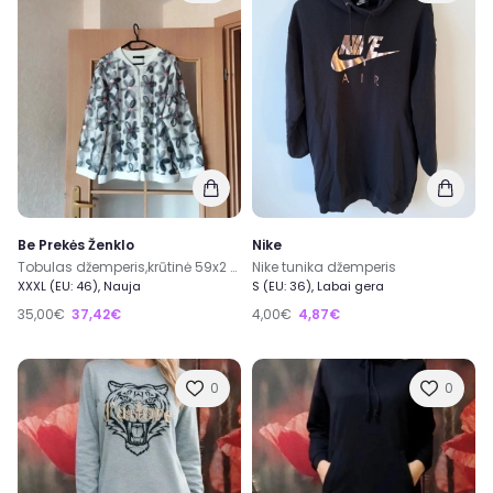
Be Prekės Ženklo
Nike
Tobulas džemperis,krūtinė 59x2 cm.Nedėvėtas
Nike tunika džemperis
XXXL (EU: 46), Nauja
S (EU: 36), Labai gera
35,00€
37,42€
4,00€
4,87€
0
0