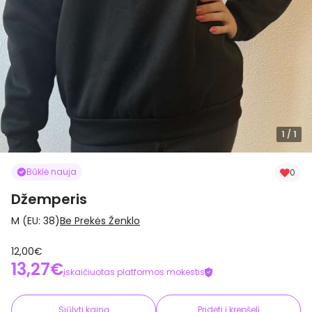
1
/ 1
Būklė nauja
0
Džemperis
M (EU: 38)
Be Prekės Ženklo
12,00€
13,27€
įskaičiuotas platformos mokestis
Siūlyti kainą
Pridėti į krepšelį