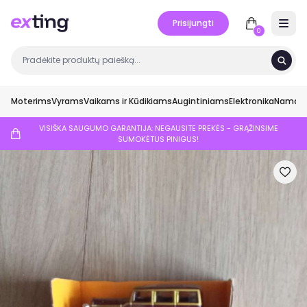
Prisijungti
Open 
0
Moterims
Vyrams
Vaikams ir Kūdikiams
Augintiniams
Elektronika
Namai ir
VISIŠKA SAUGUMO GARANTIJA: NEGAUSITE PREKĖS - GRĄŽINSIME
SUMOKĖTUS PINIGUS!