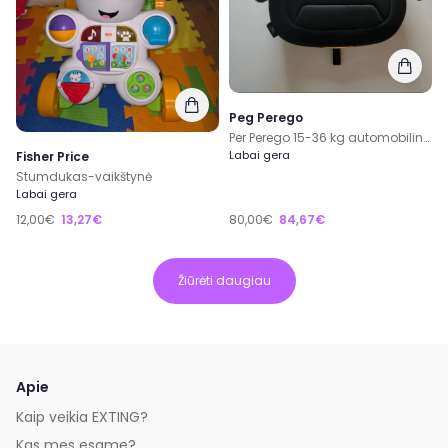
Peg Perego
Per Perego 15-36 kg automobilinė kėdutė
Labai gera
Fisher Price
Stumdukas-vaikštynė
Labai gera
12,00€
13,27€
80,00€
84,67€
Žiūrėti daugiau
Apie
Kaip veikia EXTING?
Kas mes esame?