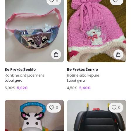
0
1
Be Prekės Ženklo
Be Prekės Ženklo
Rankinė ant juosmens
Rožinė šilta kepurė
Labai gera
Labai gera
5,00€
5,92€
4,50€
5,40€
0
0