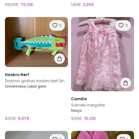
69,00€
73,12€
1,60€
2,35€
0
0
Hasbro Nerf
Žaislinis ginklas Hasbro Nerf Dinosquad Blaster Dino
Universalus, Labai gera
Camilla
Suknelė mergaitei
Nauja
8,00€
9,07€
9,00€
10,12€