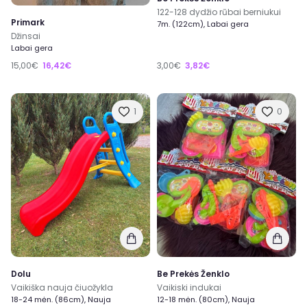
122-128 dydžio rūbai berniukui
Primark
7m. (122cm), Labai gera
Džinsai
Labai gera
15,00€
16,42€
3,00€
3,82€
1
0
Dolu
Be Prekės Ženklo
Vaikiška nauja čiuožykla
Vaikiski indukai
18-24 mėn. (86cm), Nauja
12-18 mėn. (80cm), Nauja