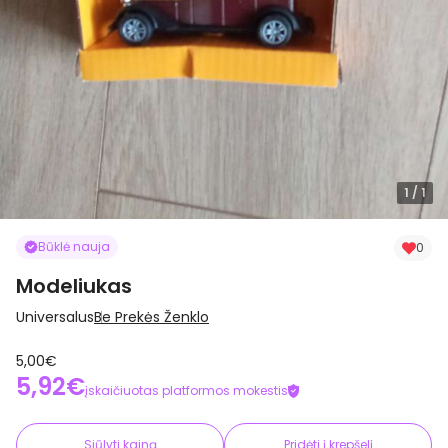
1
/ 1
Būklė nauja
0
Modeliukas
Universalus
Be Prekės Ženklo
5,00€
5,92€
įskaičiuotas platformos mokestis
Siūlyti kainą
Pridėti į krepšelį