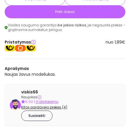
Pirkti dabar
Visiška saugumo garantija
be jokios rizikos
, jei negausite prekės -
grąžinsime sumokėtus pinigus.
Pristatymas
nuo 1,89€
Aprašymas
Naujas žavus modeliukas.
viskis66
Naujokas
5.00
|
0 atsiliepimų
Kitos pardavėjo prekės (4)
Susisiekti