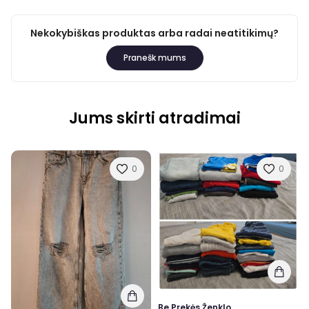
Nekokybiškas produktas arba radai neatitikimų?
Pranešk mums
Jums skirti atradimai
0
0
Be Prekės Ženklo