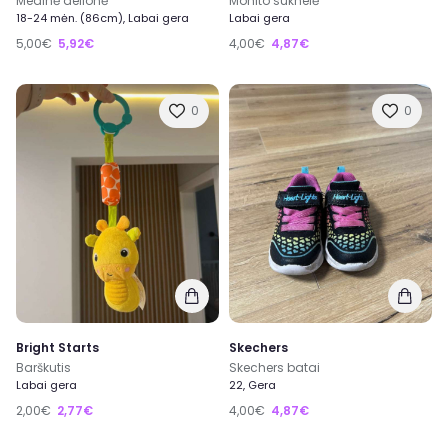
Medinė delionė
Mohito suknelė
18-24 mėn. (86cm), Labai gera
Labai gera
5,00€
5,92€
4,00€
4,87€
0
0
Bright Starts
Skechers
Barškutis
Skechers batai
Labai gera
22, Gera
2,00€
2,77€
4,00€
4,87€