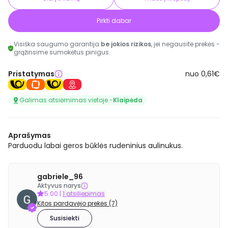
Pirkti dabar
Visiška saugumo garantija
be jokios rizikos
, jei negausite prekės -
grąžinsime sumokėtus pinigus.
Pristatymas
nuo 0,61€
Galimas atsiėmimas vietoje -
Klaipėda
Aprašymas
Parduodu labai geros būklės rudeninius aulinukus.
gabriele_96
Aktyvus narys
5.00
|
1 atsiliepimas
Kitos pardavėjo prekės (7)
Susisiekti