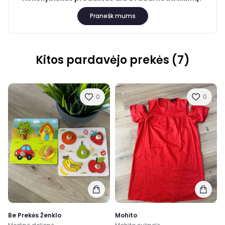
Pranešk mums
Kitos pardavėjo prekės (7)
0
0
Be Prekės Ženklo
Mohito