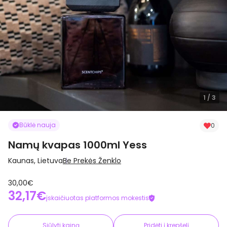
1
/ 3
Būklė nauja
0
Namų kvapas 1000ml Yess
Kaunas, Lietuva
Be Prekės Ženklo
30,00€
32,17€
įskaičiuotas platformos mokestis
Siūlyti kainą
Pridėti į krepšelį