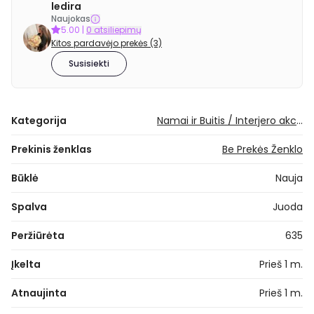
ledira
Naujokas
5.00
|
0 atsiliepimų
Kitos pardavėjo prekės (3)
Susisiekti
Kategorija
Namai ir Buitis / Interjero akcentai / Namų kvapai
Prekinis ženklas
Be Prekės Ženklo
Būklė
Nauja
Spalva
Juoda
Peržiūrėta
635
Įkelta
Prieš 1 m.
Atnaujinta
Prieš 1 m.