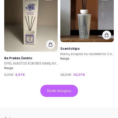
Scentchips
Namų kvapas su lazdelėmis Cone Belle Vie 500ml
Be Prekės Ženklo
Nauja
EYFEL AUKŠTOS KOKYBĖS NAMŲ KVAPAI!
Nauja
6,00€
6,97€
28,00€
30,07€
Žiūrėti daugiau