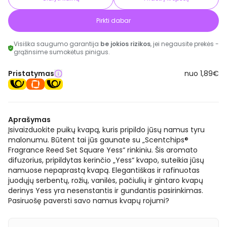
Pirkti dabar
Visiška saugumo garantija
be jokios rizikos
, jei negausite prekės -
grąžinsime sumokėtus pinigus.
Pristatymas
nuo 1,89€
Aprašymas
Įsivaizduokite puikų kvapą, kuris pripildo jūsų namus tyru
malonumu. Būtent tai jūs gaunate su „Scentchips®
Fragrance Reed Set Square Yess“ rinkiniu. Šis aromato
difuzorius, pripildytas kerinčio „Yess“ kvapo, suteikia jūsų
namuose nepaprastą kvapą. Elegantiškas ir rafinuotas
juodųjų serbentų, rožių, vanilės, pačiulių ir gintaro kvapų
derinys Yess yra nesenstantis ir gundantis pasirinkimas.
Pasiruošę paversti savo namus kvapų rojumi?