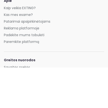
Apie
Kaip veikia EXTING?
Kas mes esame?
Patarimai apsipirkinėtojams
Reklama platformoje
Padėkite mums tobulėti
Paremkite platformą
Greitos nuorodos
Savaitės prekės
Naujausios prekės
Populiariausios prekės
Pigiausios prekės
Paskyra