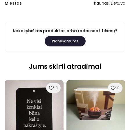
Miestas
Kaunas, Lietuva
Nekokybiškas produktas arba radai neatitikimų?
Pranešk mums
Jums skirti atradimai
0
0