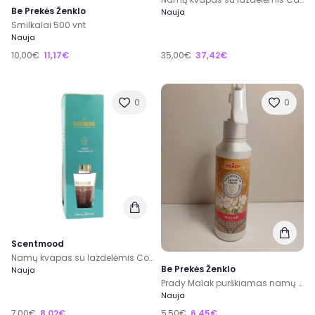
Be Prekės Ženklo
Nauja
Smilkalai 500 vnt
Nauja
10,00€
11,17€
35,00€
37,42€
0
0
Scentmood
Namų kvapas su lazdelėmis Cone 100ml Cherry Blossom
Be Prekės Ženklo
Nauja
Prady Malak purškiamas namų kvapas
Nauja
7,00€
8,02€
5,50€
6,45€