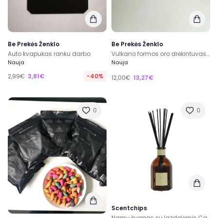
Be Prekės Ženklo
Be Prekės Ženklo
Auto kvapukas ranku darbo
Vulkano formos oro drėkintuvas – aromato difuzorius
Nauja
Nauja
2,99€
3,81€
-40%
12,00€
13,27€
0
0
Scentchips
Namų kvapas su lazdelėmis Carafe Sakura Flowers 1000ml