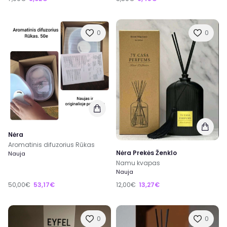
0
0
Nėra
Aromatinis difuzorius Rūkas
Nėra Prekės Ženklo
Nauja
Namu kvapas
Nauja
50,00€
53,17€
12,00€
13,27€
0
0