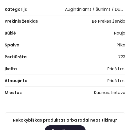
Kategorija
Augintiniams / Šunims / Dubenėliai, dėžės maistui
Prekinis ženklas
Be Prekės Ženklo
Būklė
Nauja
Spalva
Pilka
Peržiūrėta
723
Įkelta
Prieš 1 m.
Atnaujinta
Prieš 1 m.
Miestas
Kaunas, Lietuva
Nekokybiškas produktas arba radai neatitikimų?