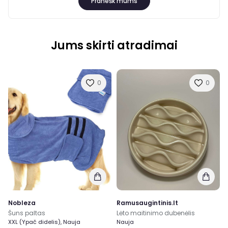
Pranešk mums
Jums skirti atradimai
0
0
Nobleza
Ramusaugintinis.lt
Šuns paltas
Lėto maitinimo dubenėlis
XXL (Ypač didelis), Nauja
Nauja