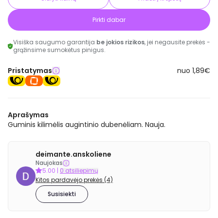
Pirkti dabar
Visiška saugumo garantija
be jokios rizikos
, jei negausite prekės -
grąžinsime sumokėtus pinigus.
Pristatymas
nuo 1,89€
Aprašymas
Guminis kilimėlis augintinio dubenėliam. Nauja.
deimante.anskoliene
Naujokas
5.00
|
0 atsiliepimų
Kitos pardavėjo prekės (4)
Susisiekti