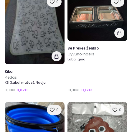
0
1
Be Prekės Ženklo
Gyvūno indelis
Labai gera
Kika
Pledas
XS (Labai mažas), Nauja
10,00€
11,17€
3,00€
3,82€
0
0