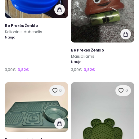
Be Prekės Ženklo
Kelioninis dubenėlis
Nauja
Be Prekės Ženklo
Maišialiams
Nauja
3,00€
3,82€
3,00€
3,82€
0
0