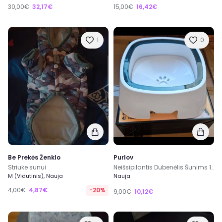
30,00€
32,17€
15,00€
16,42€
1
0
Be Prekės Ženklo
Purlov
Striuke sunui
Neišsipilantis Dubenėlis Šunims 1.5L
M (Vidutinis), Nauja
Nauja
4,00€
4,87€
-20%
9,00€
10,12€