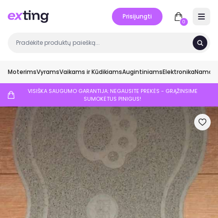
Prisijungti
Open 
0
Moterims
Vyrams
Vaikams ir Kūdikiams
Augintiniams
Elektronika
Namai ir
VISIŠKA SAUGUMO GARANTIJA: NEGAUSITE PREKĖS - GRĄŽINSIME
SUMOKĖTUS PINIGUS!