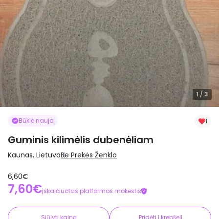
1
/ 3
Būklė nauja
1
Guminis kilimėlis dubenėliam
Kaunas, Lietuva
Be Prekės Ženklo
6,60€
7,60€
įskaičiuotas platformos mokestis
Siūlyti kainą
Pridėti į krepšelį