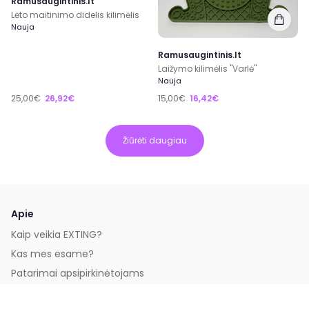
Ramusaugintinis.lt
Lėto maitinimo didelis kilimėlis
Nauja
Ramusaugintinis.lt
Laižymo kilimėlis "Varlė"
Nauja
25,00€
26,92€
15,00€
16,42€
Žiūrėti daugiau
Apie
Kaip veikia EXTING?
Kas mes esame?
Patarimai apsipirkinėtojams
Reklama platformoje