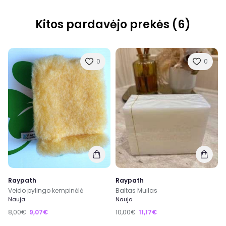
Kitos pardavėjo prekės (6)
0
0
Raypath
Raypath
Baltas Muilas
Veido pylingo kempinėlė
Nauja
Nauja
8,00€
9,07€
10,00€
11,17€