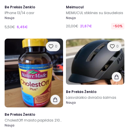
Be Prekės Ženklo
Meimucul
IPhone 13/14 casr
MEIMUCUL stiklinės su šiaudeliais
Nauja
Nauja
20,00€
21,67€
-50%
5,50€
6,45€
0
0
Be Prekės Ženklo
Laisvalaikio dviračio šalmas
Nauja
Be Prekės Ženklo
CholestOff maisto papildas 210kap.
Nauja