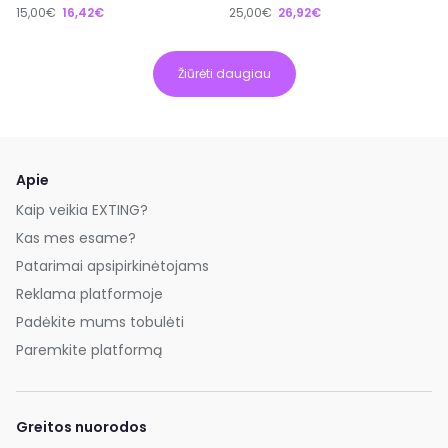
15,00€
16,42€
25,00€
26,92€
Žiūrėti daugiau
Apie
Kaip veikia EXTING?
Kas mes esame?
Patarimai apsipirkinėtojams
Reklama platformoje
Padėkite mums tobulėti
Paremkite platformą
Greitos nuorodos