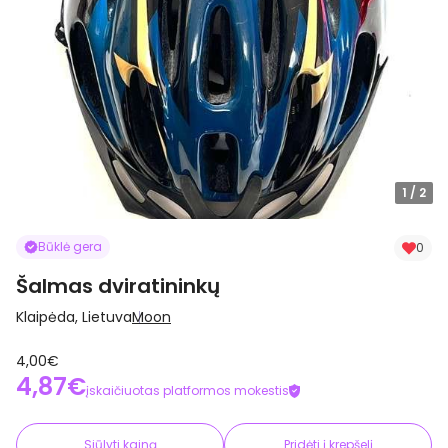
1
/ 2
Būklė gera
0
Šalmas dviratininkų
Klaipėda, Lietuva
Moon
4,00€
4,87€
įskaičiuotas platformos mokestis
Siūlyti kainą
Pridėti į krepšelį