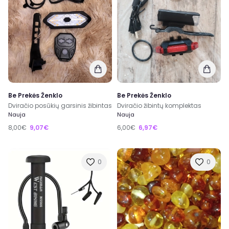
Be Prekės Ženklo
Be Prekės Ženklo
Dviračio posūkių garsinis žibintas
Dviračio žibintų komplektas
Nauja
Nauja
8,00€
9,07€
6,00€
6,97€
0
0