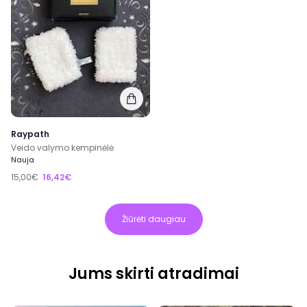
Raypath
Veido valymo kempinėlė
Nauja
15,00€
16,42€
Žiūrėti daugiau
Jums skirti atradimai