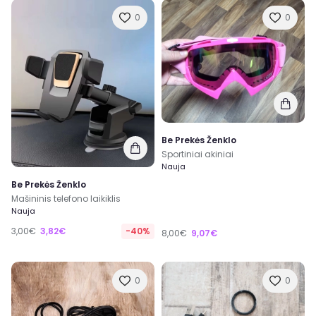
0
0
Be Prekės Ženklo
Sportiniai akiniai
Nauja
Be Prekės Ženklo
Mašininis telefono laikiklis
Nauja
3,00€
3,82€
-40%
8,00€
9,07€
0
0