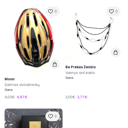
0
0
Be Prekės Ženklo
Vėrinys ant kaklo
Gera
Moon
Šalmas dviratininkų
Gera
4,00€
4,87€
2,00€
2,77€
0