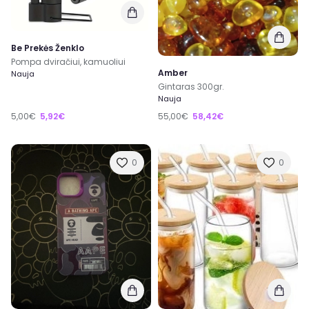
Be Prekės Ženklo
Pompa dviračiui, kamuoliui
Amber
Nauja
Gintaras 300gr.
Nauja
5,00€
5,92€
55,00€
58,42€
0
0