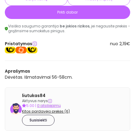
Pirkti dabar
Visiška saugumo garantija
be jokios rizikos
, jei negausite prekės -
grąžinsime sumokėtus pinigus.
Pristatymas
nuo 2,19€
Aprašymas
Dėvėtas. Išmatavimai 56-58cm.
liutukas84
Aktyvus narys
5.00
|
0 atsiliepimų
Kitos pardavėjo prekės (6)
Susisiekti