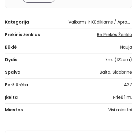
Kategorija
Vaikams ir Kūdikiams / Apranga mergaitėms / Suknelės / Trumpos suknelės
Prekinis ženklas
Be Prekės Ženklo
Būklė
Nauja
Dydis
7m. (122cm)
Spalva
Balta, Sidabrinė
Peržiūrėta
427
Įkelta
Prieš 1 m.
Miestas
Visi miestai