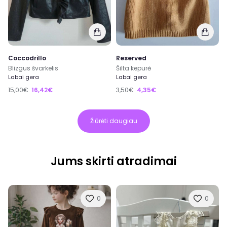
Coccodrillo
Reserved
Blizgus švarkelis
Šilta kepurė
Labai gera
Labai gera
15,00€
16,42€
3,50€
4,35€
Žiūrėti daugiau
Jums skirti atradimai
0
0