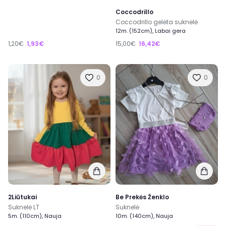
Coccodrillo
Coccodrillo gelėta suknelė
12m. (152cm), Labai gera
1,20€
1,93€
15,00€
16,42€
0
0
2Liūtukai
Be Prekės Ženklo
Suknelė LT
Suknelė
5m. (110cm), Nauja
10m. (140cm), Nauja