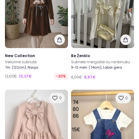
New Collection
Be Ženklo
Veliūrinė suknutė
Suknelė mergaitei su rankinuku
7m. (122cm), Nauja
9-12 mėn. (74cm), Labai gera
12,00€
13,27€
-20%
6,00€
6,97€
0
0