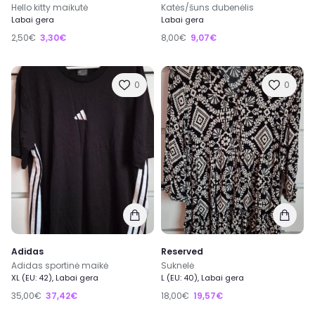
Hello kitty maikutė
Katės/šuns dubenėlis
Labai gera
Labai gera
2,50€
3,30€
8,00€
9,07€
0
0
Adidas
Reserved
Adidas sportinė maikė
Suknelė
XL (EU: 42), Labai gera
L (EU: 40), Labai gera
35,00€
37,42€
18,00€
19,57€