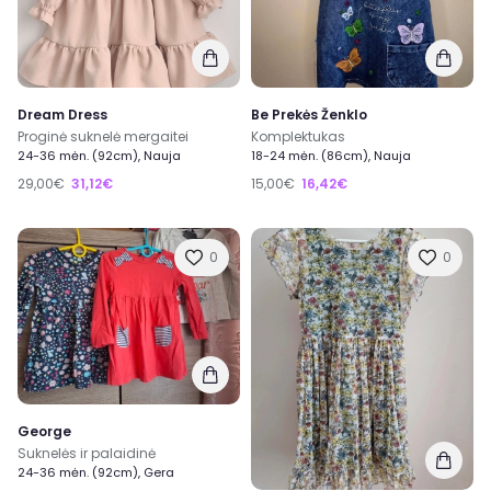
Dream Dress
Be Prekės Ženklo
Proginė suknelė mergaitei
Komplektukas
24-36 mėn. (92cm), Nauja
18-24 mėn. (86cm), Nauja
29,00€
31,12€
15,00€
16,42€
0
0
George
Suknelės ir palaidinė
24-36 mėn. (92cm), Gera