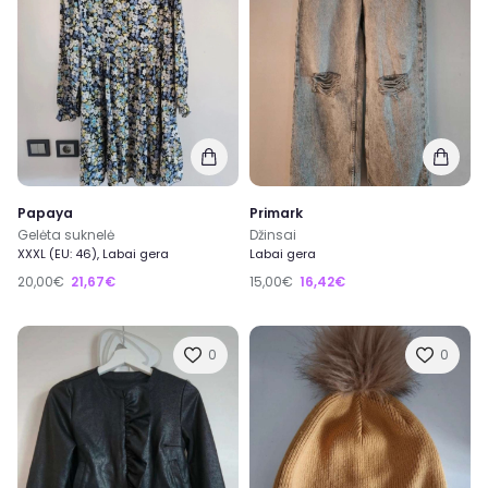
Papaya
Primark
Gelėta suknelė
Džinsai
XXXL (EU: 46), Labai gera
Labai gera
20,00€
21,67€
15,00€
16,42€
0
0