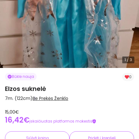
1
/ 3
Būklė nauja
0
Elzos suknelė
7m. (122cm)
Be Prekės Ženklo
15,00€
16,42€
įskaičiuotas platformos mokestis
Siūlyti kainą
Pridėti į krepšelį