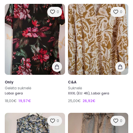
0
0
Only
C&A
Gelėta suknelė
Suknelė
Labai gera
XXXL (EU: 46), Labai gera
18,00€
19,57€
25,00€
26,92€
0
0