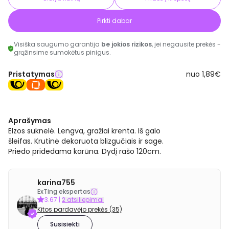
Pirkti dabar
Visiška saugumo garantija
be jokios rizikos
, jei negausite prekės -
grąžinsime sumokėtus pinigus.
Pristatymas
nuo 1,89€
Aprašymas
Elzos suknelė. Lengva, gražiai krenta. Iš galo
šleifas. Krutinė dekoruota blizgučiais ir sage.
Priedo pridedama karūna. Dydį rašo 120cm.
karina755
ExTing ekspertas
3.67
|
2 atsiliepimai
Kitos pardavėjo prekės (35)
Susisiekti