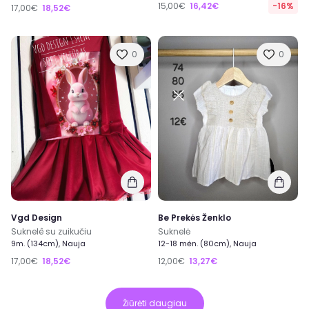
15,00€
16,42€
-16%
17,00€
18,52€
0
0
Vgd Design
Be Prekės Ženklo
Suknelê su zuikučiu
Suknelė
9m. (134cm), Nauja
12-18 mėn. (80cm), Nauja
17,00€
18,52€
12,00€
13,27€
Žiūrėti daugiau