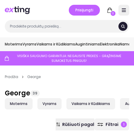
Prisijungti
Open 
0
Moterims
Vyrams
Vaikams ir Kūdikiams
Augintiniams
Elektronika
Namai ir
VISIŠKA SAUGUMO GARANTIJA: NEGAUSITE PREKĖS - GRĄŽINSIME
SUMOKĖTUS PINIGUS!
Pradžia
George
George
39
Moterims
Vyrams
Vaikams ir Kūdikiams
Augi
Rūšiuoti pagal
Filtrai
1