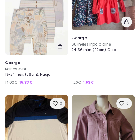
George
Suknelės ir palaidinė
24-36 mėn. (92cm), Gera
George
Kelnes 3vnt
18-24 mėn. (86cm), Nauja
14,00€
15,37€
1,20€
1,93€
0
0