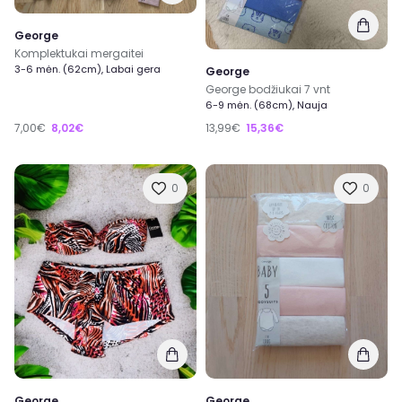
George
Komplektukai mergaitei
3-6 mėn. (62cm), Labai gera
George
George bodžiukai 7 vnt
6-9 mėn. (68cm), Nauja
7,00€
8,02€
13,99€
15,36€
0
0
George
George