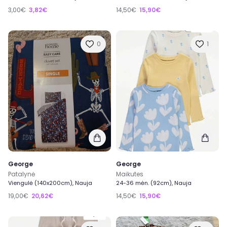
3,00€
3,82€
14,50€
15,90€
0
1
George
George
Patalynė
Maikutes
Viengulė (140x200cm), Nauja
24-36 mėn. (92cm), Nauja
19,00€
20,62€
14,50€
15,90€