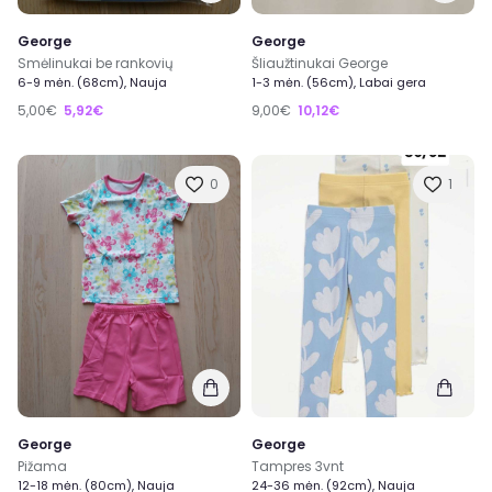
George
George
Smėlinukai be rankovių
Šliaužtinukai George
6-9 mėn. (68cm), Nauja
1-3 mėn. (56cm), Labai gera
5,00€
5,92€
9,00€
10,12€
0
1
George
George
Pižama
Tampres 3vnt
12-18 mėn. (80cm), Nauja
24-36 mėn. (92cm), Nauja