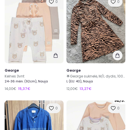
0
0
George
George
Kelnes 3vnt
🌟George suknelė, M/L dydis, 100% viskozė
24-36 mėn. (92cm), Nauja
L (EU: 40), Nauja
14,00€
15,37€
12,00€
13,27€
0
0