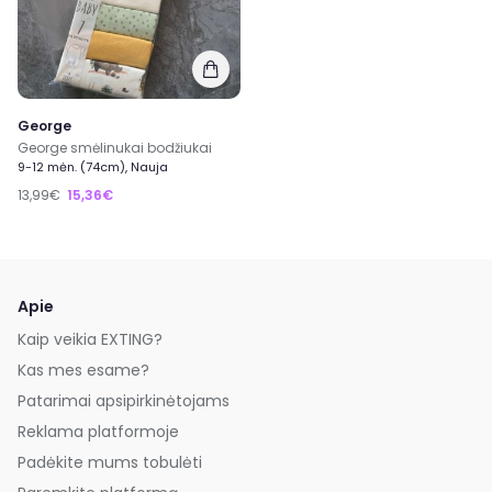
George
George smėlinukai bodžiukai
9-12 mėn. (74cm), Nauja
13,99€
15,36€
Apie
Kaip veikia EXTING?
Kas mes esame?
Patarimai apsipirkinėtojams
Reklama platformoje
Padėkite mums tobulėti