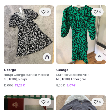
0
0
George
George
Nauja George suknelė, viskozė 100%
Suknelė vasarinė žalia
S (EU: 36), Nauja
M (EU: 38), Labai gera
12,00€
13,27€
8,00€
9,07€
0
0