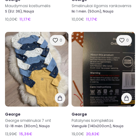
Maudymosi kostiumėlis
Smėlinukai ilgomis rankovėmis
S (EU: 36), Nauja
Iki 1 mėn. (50cm), Nauja
10,00€
11,17€
10,00€
11,17€
0
0
George
George
George smėlinukai 7 vnt
Patalynės komplektas
12-18 mėn. (80cm), Nauja
Viengulė (140x200cm), Nauja
13,99€
15,36€
19,00€
20,62€