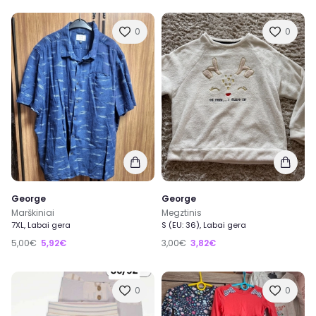
0
0
George
George
Marškiniai
Megztinis
7XL, Labai gera
S (EU: 36), Labai gera
5,00€
5,92€
3,00€
3,82€
0
0