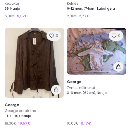
Kedukai
Kelnės
39, Nauja
9-12 mėn. (74cm), Labai gera
5,00€
5,92€
2,00€
2,77€
0
0
George
7vnt smėlinukai
3-6 mėn. (62cm), Nauja
George
George palaidinė
L (EU: 40), Nauja
18,00€
19,57€
10,00€
11,17€