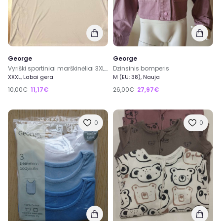
George
George
Vyriški sportiniai marškinėliai 3XL dydžio
Dzinsinis bomperis
XXXL, Labai gera
M (EU: 38), Nauja
10,00€
11,17€
26,00€
27,97€
0
0