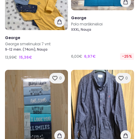
George
Polo marškinėliai
XXXL, Nauja
George
George smelinukai 7 vnt
9-12 mėn. (74cm), Nauja
6,00€
6,97€
-25%
13,99€
15,36€
0
0