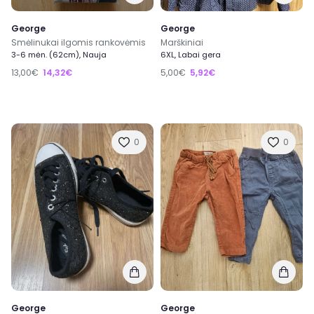
George
George
Smėlinukai ilgomis rankovėmis
Marškiniai
3-6 mėn. (62cm), Nauja
6XL, Labai gera
13,00€
14,32€
5,00€
5,92€
0
0
George
George