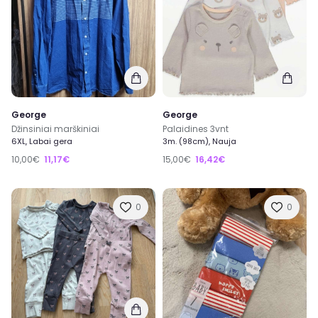
George
George
Džinsiniai marškiniai
Palaidines 3vnt
6XL, Labai gera
3m. (98cm), Nauja
10,00€
11,17€
15,00€
16,42€
0
0