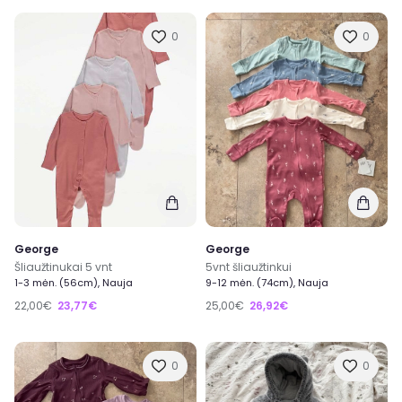
0
0
George
George
Šliaužtinukai 5 vnt
5vnt šliaužtinkui
1-3 mėn. (56cm), Nauja
9-12 mėn. (74cm), Nauja
22,00€
23,77€
25,00€
26,92€
0
0