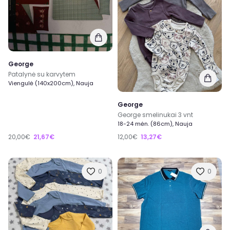
George
Patalynė su karvytem
Viengulė (140x200cm), Nauja
George
George smelinukai 3 vnt
18-24 mėn. (86cm), Nauja
20,00€
21,67€
12,00€
13,27€
0
0