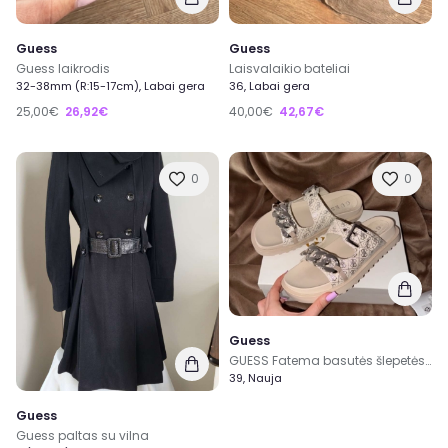
Guess
Guess
Guess laikrodis
Laisvalaikio bateliai
32-38mm (R:15-17cm), Labai gera
36, Labai gera
25,00€
26,92€
40,00€
42,67€
0
0
Guess
GUESS Fatema basutės šlepetės naujos
39, Nauja
Guess
Guess paltas su vilna