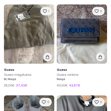
1
0
Guess
Guess
Guess megztukas
Guess rankinė
M, Nauja
Nauja
35,00€
37,42€
40,00€
42,67€
0
0