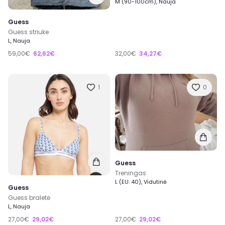
M (90-100cm), Nauja
Guess
Guess striuke
L, Nauja
59,00€
62,62€
32,00€
34,27€
1
0
Guess
Treningas
L (EU: 40), Vidutinė
Guess
Guess braletė
L, Nauja
27,00€
29,02€
27,00€
29,02€