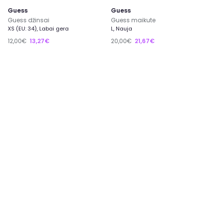
Guess
Guess
Guess džinsai
Guess maikute
XS (EU: 34), Labai gera
L, Nauja
12,00€
13,27€
20,00€
21,67€
4
Guess
Tašyte