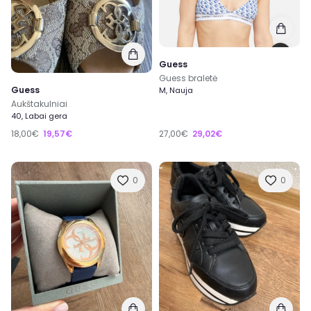
Guess
Guess braletė
Guess
M, Nauja
Aukštakulniai
40, Labai gera
18,00€
19,57€
27,00€
29,02€
0
0