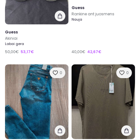
Guess
Rankine ant juosmens
Nauja
Guess
Akiniai
Labai gera
50,00€
53,17€
40,00€
42,67€
0
0