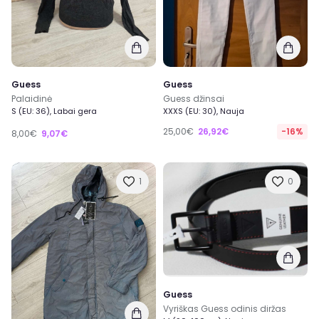
Guess
Guess
Palaidinė
Guess džinsai
S (EU: 36), Labai gera
XXXS (EU: 30), Nauja
25,00€
26,92€
-16%
8,00€
9,07€
1
0
Guess
Vyriškas Guess odinis diržas