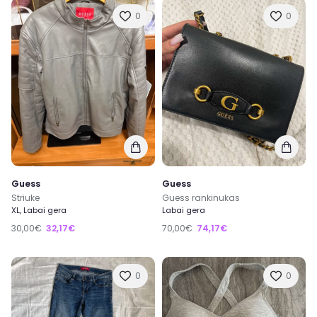
0
0
Guess
Guess
Striuke
Guess rankinukas
XL, Labai gera
Labai gera
30,00€
32,17€
70,00€
74,17€
0
0