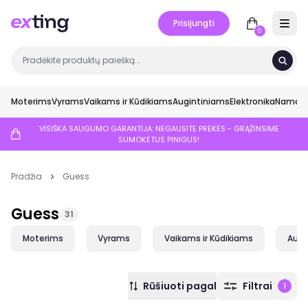
Prisijungti
Open 
0
Moterims
Vyrams
Vaikams ir Kūdikiams
Augintiniams
Elektronika
Namai ir
VISIŠKA SAUGUMO GARANTIJA: NEGAUSITE PREKĖS - GRĄŽINSIME
SUMOKĖTUS PINIGUS!
Pradžia
Guess
Guess
31
Moterims
Vyrams
Vaikams ir Kūdikiams
Augi
Rūšiuoti pagal
Filtrai
1