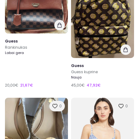
Guess
Rankinukas
Labai gera
Guess
Guess kuprine
Nauja
20,00€
21,67€
45,00€
47,92€
0
0