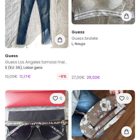
Guess
Guess braletė
L, Nauja
Guess
Guess Los Angeles tamsiai mėlyni siauri džinsai 27 (S-M), Žemu liemeniu
S (EU: 36), Labai gera
10,00€
11,17€
-9%
27,00€
29,02€
0
0