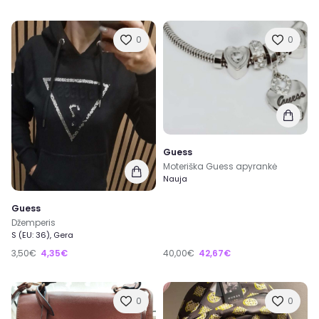
0
0
Guess
Moteriška Guess apyrankė
Nauja
Guess
Džemperis
S (EU: 36), Gera
3,50€
4,35€
40,00€
42,67€
0
0