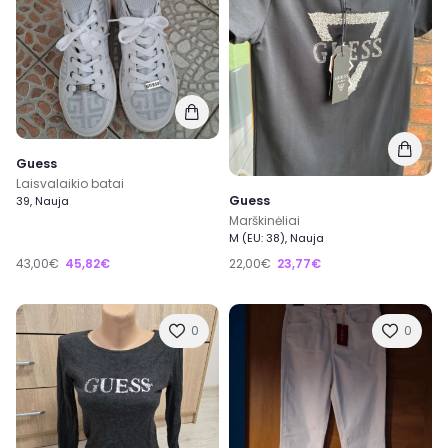
Guess
Laisvalaikio batai
Guess
39, Nauja
Marškinėliai
M (EU: 38), Nauja
43,00€
45,82€
22,00€
23,77€
0
0