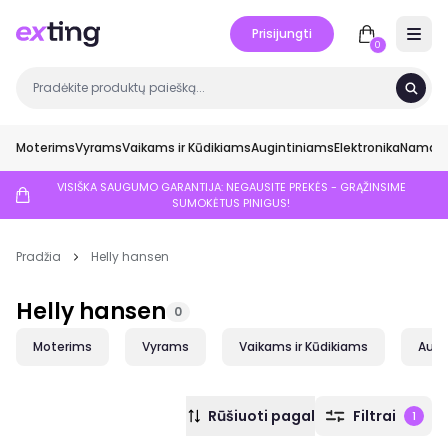
Prisijungti
Open 
0
Moterims
Vyrams
Vaikams ir Kūdikiams
Augintiniams
Elektronika
Namai ir
VISIŠKA SAUGUMO GARANTIJA: NEGAUSITE PREKĖS - GRĄŽINSIME
SUMOKĖTUS PINIGUS!
Pradžia
Helly hansen
Helly hansen
0
Moterims
Vyrams
Vaikams ir Kūdikiams
Augi
Rūšiuoti pagal
Filtrai
1