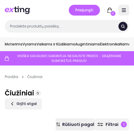
Prisijungti
Open 
0
Moterims
Vyrams
Vaikams ir Kūdikiams
Augintiniams
Elektronika
Namai ir
VISIŠKA SAUGUMO GARANTIJA: NEGAUSITE PREKĖS - GRĄŽINSIME
SUMOKĖTUS PINIGUS!
Pradžia
Čiužiniai
Čiužiniai
0
Grįžti atgal
Rūšiuoti pagal
Filtrai
1