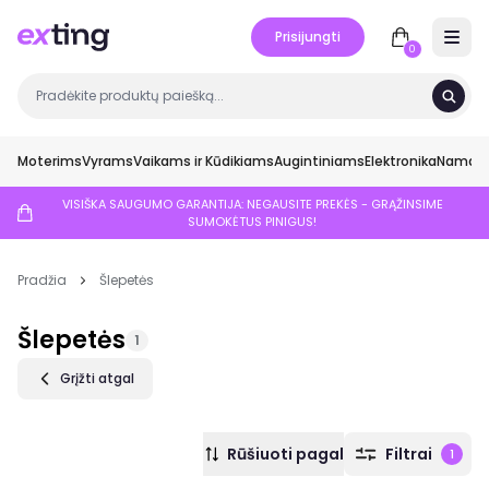
Prisijungti
Open 
0
Moterims
Vyrams
Vaikams ir Kūdikiams
Augintiniams
Elektronika
Namai ir
VISIŠKA SAUGUMO GARANTIJA: NEGAUSITE PREKĖS - GRĄŽINSIME
SUMOKĖTUS PINIGUS!
Pradžia
Šlepetės
Šlepetės
1
Grįžti atgal
Rūšiuoti pagal
Filtrai
1