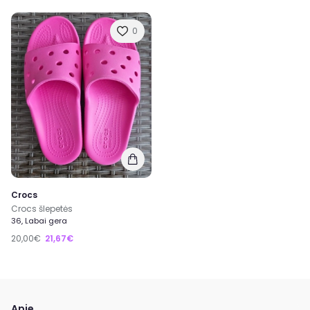
0
Crocs
Crocs šlepetės
36, Labai gera
20,00€
21,67€
Apie